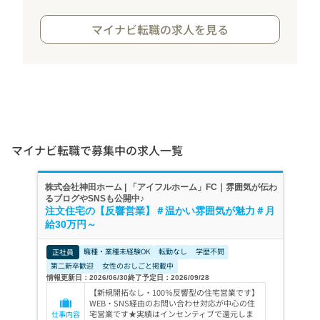
マイナビ転職の求人を見る
マイナビ転職で募集中の求人一覧
株式会社神田ホーム | 「アイフルホーム」FC｜雰囲気が伝わ
るブログやSNSも公開中♪
注文住宅の【反響営業】＃温かい雰囲気が魅力＃月
給30万円～
職種・業種未経験OK
転勤なし
学歴不問
正社員
第二新卒歓迎
女性のおしごと掲載中
情報更新日：2026/06/30
終了予定日：2026/09/28
【新規開拓なし・100％反響型の住宅営業です】
WEB・SNS経由のお問い合わせ対応が中心の住
宅営業です★実績はインセンティブで還元しま
仕事内容