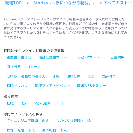
転職TOP
+Stories. -つぎにつながる物語。-
すべてのストー
>
>
+Stories.（プラスストーリーズ）はマイナビ転職が運営する、求人だけでは見えな
い、企業で働く人々の日常や職場の雰囲気、社風など「企業の中」を企業自身が飾ら
ずに発信するサービスです。人々の暮らしを変える大きな物語から、誰も気づいてい
ないところでたしかな幸せをつくっている小さな物語まで、いろんな物語にふれてみ
てください。
転職に役立つマイナビ転職の関連情報
履歴書の書き方
職務経歴書サンプル
自己PRサンプル
志望動機
適性診断
Uターン
退職願・退職届の書き方
年収
適職診断
仕事
面接対策
転職ノウハウ
転職フェア・イベント
転職WEBセミナー
求人検索
転職
求人
Pick Upキーワード
専門サイトで求人を探す
IT・エンジニア転職・求人
ものづくり転職・求人
女性 転職・求人
海外転職・求人