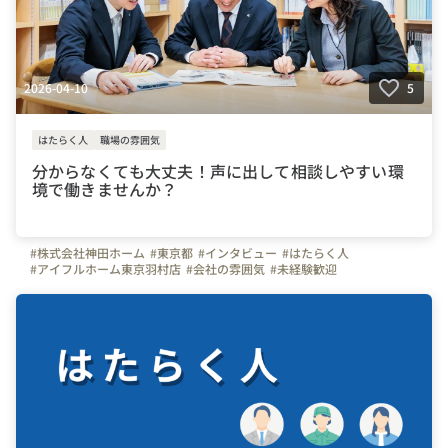
2026-04-10
5
はたらく人
職場の雰囲気
分からなくても大丈夫！声に出して相談しやすい環
境で働きませんか？
#株式会社神田ホーム
#東京都
#インタビュー
#はたらく人
#アイフルホーム東京羽村店
#会社の雰囲気
#未経験歓迎
#相談しやすい