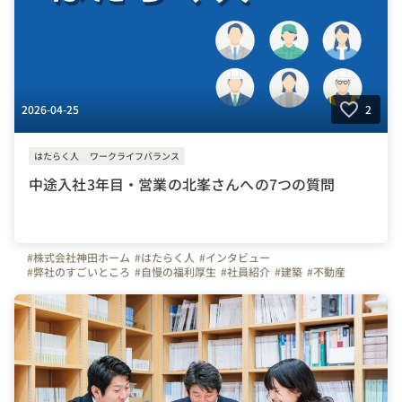
2026-04-25
2
はたらく人
ワークライフバランス
中途入社3年目・営業の北峯さんへの7つの質問
#株式会社神田ホーム
#はたらく人
#インタビュー
#弊社のすごいところ
#自慢の福利厚生
#社員紹介
#建築
#不動産
#スキルアップ
#営業
#東京都