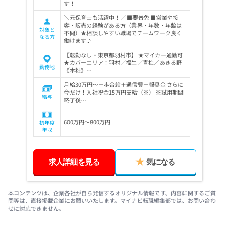
す！
＼元保育士も活躍中！／ ■要普免 ■営業や接
客・販売の経験がある方（業界・年数・年齢は
対象と
不問）★相談しやすい職場でチームワーク良く
なる方
働けます♪
【転勤なし・東京都羽村市】 ★マイカー通勤可
★カバーエリア：羽村／福生／青梅／あきる野
勤務地
《本社》…
月給30万円～＋歩合給＋通信費＋報奨金 さらに
今だけ！入社祝金15万円支給（※） ※試用期間
給与
終了後…
600万円～800万円
初年度
年収
求人詳細を見る
気になる
本コンテンツは、企業各社が自ら発信するオリジナル情報です。内容に関するご質
問等は、直接掲載企業にお願いいたします。マイナビ転職編集部では、お問い合わ
せに対応できません。