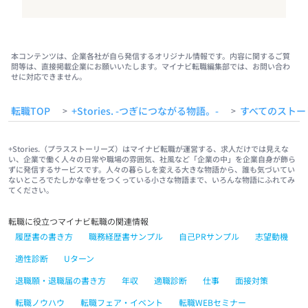
本コンテンツは、企業各社が自ら発信するオリジナル情報です。内容に関するご質
問等は、直接掲載企業にお願いいたします。マイナビ転職編集部では、お問い合わ
せに対応できません。
転職TOP
+Stories. -つぎにつながる物語。-
すべてのストー
>
>
+Stories.（プラスストーリーズ）はマイナビ転職が運営する、求人だけでは見えな
い、企業で働く人々の日常や職場の雰囲気、社風など「企業の中」を企業自身が飾ら
ずに発信するサービスです。人々の暮らしを変える大きな物語から、誰も気づいてい
ないところでたしかな幸せをつくっている小さな物語まで、いろんな物語にふれてみ
てください。
転職に役立つマイナビ転職の関連情報
履歴書の書き方
職務経歴書サンプル
自己PRサンプル
志望動機
適性診断
Uターン
退職願・退職届の書き方
年収
適職診断
仕事
面接対策
転職ノウハウ
転職フェア・イベント
転職WEBセミナー