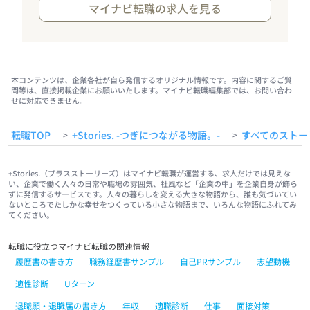
マイナビ転職の求人を見る
本コンテンツは、企業各社が自ら発信するオリジナル情報です。内容に関するご質
問等は、直接掲載企業にお願いいたします。マイナビ転職編集部では、お問い合わ
せに対応できません。
転職TOP
+Stories. -つぎにつながる物語。-
すべてのストー
>
>
+Stories.（プラスストーリーズ）はマイナビ転職が運営する、求人だけでは見えな
い、企業で働く人々の日常や職場の雰囲気、社風など「企業の中」を企業自身が飾ら
ずに発信するサービスです。人々の暮らしを変える大きな物語から、誰も気づいてい
ないところでたしかな幸せをつくっている小さな物語まで、いろんな物語にふれてみ
てください。
転職に役立つマイナビ転職の関連情報
履歴書の書き方
職務経歴書サンプル
自己PRサンプル
志望動機
適性診断
Uターン
退職願・退職届の書き方
年収
適職診断
仕事
面接対策