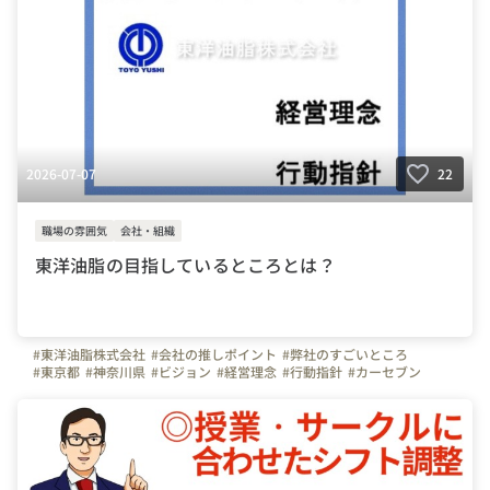
2026-07-07
22
職場の雰囲気
会社・組織
東洋油脂の目指しているところとは？
#東洋油脂株式会社
#会社の推しポイント
#弊社のすごいところ
#東京都
#神奈川県
#ビジョン
#経営理念
#行動指針
#カーセブン
#トライプラス
#不動産
#コンテナ
#TYC
#用賀
#大森
#京浜蒲田
#新百合ヶ丘
#狩場
#自由が丘
#大船
#転職
#入社理由
#採用
#塾
#中古車