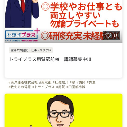
2026-06-03
18
職場の雰囲気
仕事・やりがい
トライプラス用賀駅前校 講師募集中!!!
#東洋油脂株式会社
#東京都
#社員紹介
#塾
#講師
#先生
#教えるの得意
#トライプラス
#用賀
#田園都市線