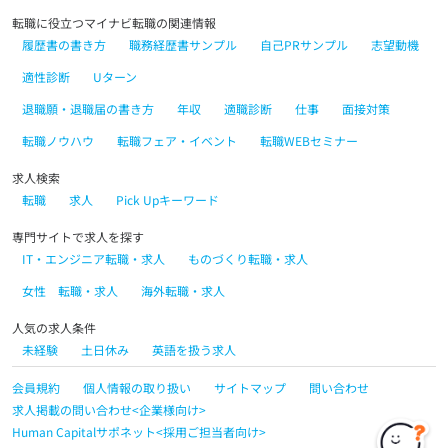
転職に役立つマイナビ転職の関連情報
履歴書の書き方
職務経歴書サンプル
自己PRサンプル
志望動機
適性診断
Uターン
退職願・退職届の書き方
年収
適職診断
仕事
面接対策
転職ノウハウ
転職フェア・イベント
転職WEBセミナー
求人検索
転職
求人
Pick Upキーワード
専門サイトで求人を探す
IT・エンジニア転職・求人
ものづくり転職・求人
女性 転職・求人
海外転職・求人
人気の求人条件
未経験
土日休み
英語を扱う求人
会員規約
個人情報の取り扱い
サイトマップ
問い合わせ
求人掲載の問い合わせ<企業様向け>
Human Capitalサポネット<採用ご担当者向け>