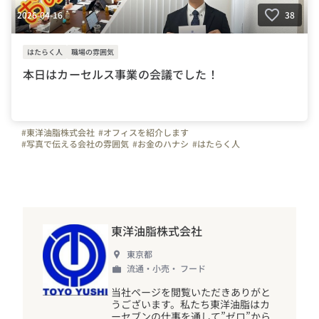
2026-04-16
38
はたらく人
職場の雰囲気
本日はカーセルス事業の会議でした！
#東洋油脂株式会社
#オフィスを紹介します
#写真で伝える会社の雰囲気
#お金のハナシ
#はたらく人
#社内イベント
#営業
#やりがいを感じる瞬間
#東京都
#神奈川県
東洋油脂株式会社
東京都
流通・小売・ フード
当社ページを閲覧いただきありがと
うございます。私たち東洋油脂はカ
ーセブンの仕事を通して”ゼロ”から