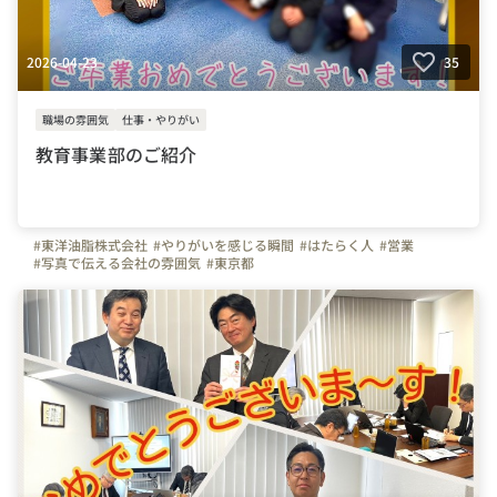
2026-04-23
35
職場の雰囲気
仕事・やりがい
教育事業部のご紹介
#東洋油脂株式会社
#やりがいを感じる瞬間
#はたらく人
#営業
#写真で伝える会社の雰囲気
#東京都