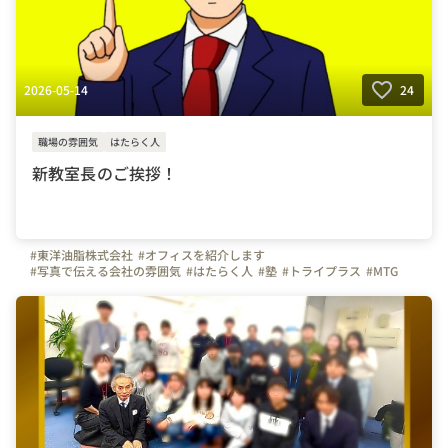
2026-05-14
24
職場の雰囲気
はたらく人
新教室長のご挨拶！
#東洋油脂株式会社
#オフィスを紹介します
#写真で伝える会社の雰囲気
#はたらく人
#塾
#トライプラス
#MTG
#新人
#転職