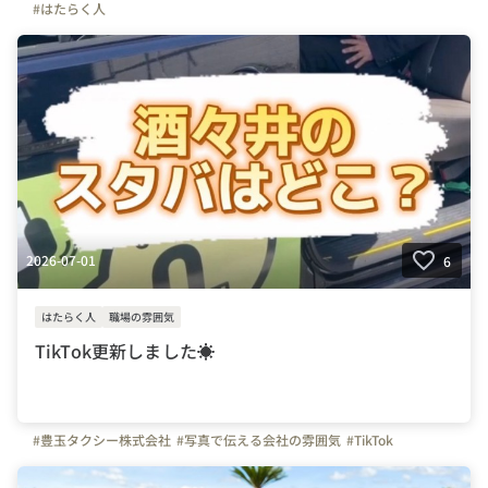
#はたらく人
2026-07-01
6
はたらく人
職場の雰囲気
TikTok更新しました☀
#豊玉タクシー株式会社
#写真で伝える会社の雰囲気
#TikTok