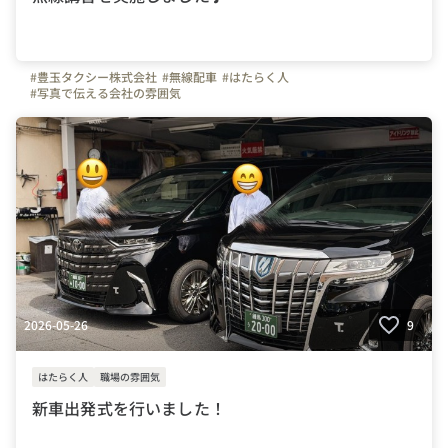
#豊玉タクシー株式会社
#無線配車
#はたらく人
#写真で伝える会社の雰囲気
2026-05-26
9
はたらく人
職場の雰囲気
新車出発式を行いました！