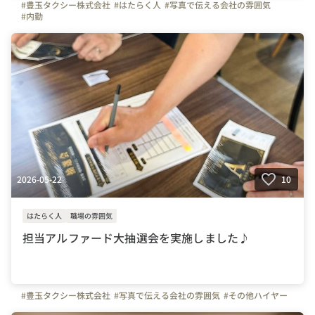
#豊玉タクシー株式会社
#はたらく人
#写真で伝える会社の雰囲気
#内勤
2026-05-22
10
はたらく人
職場の雰囲気
担当アルファード大抽選会を実施しました♪
#豊玉タクシー株式会社
#写真で伝える会社の雰囲気
#その他ハイヤー