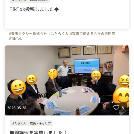
TikTok投稿しました☀
#豊玉タクシー株式会社
#はたらく人
#写真で伝える会社の雰囲気
#TikTok
2026-05-28
8
はたらく人
成長・キャリア
無線講習を実施しました♪