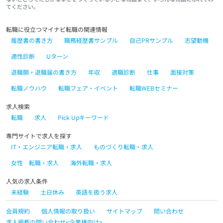
てください。
転職に役立つマイナビ転職の関連情報
履歴書の書き方
職務経歴書サンプル
自己PRサンプル
志望動機
適性診断
Uターン
退職願・退職届の書き方
年収
適職診断
仕事
面接対策
転職ノウハウ
転職フェア・イベント
転職WEBセミナー
求人検索
転職
求人
Pick Upキーワード
専門サイトで求人を探す
IT・エンジニア転職・求人
ものづくり転職・求人
女性 転職・求人
海外転職・求人
人気の求人条件
未経験
土日休み
英語を扱う求人
会員規約
個人情報の取り扱い
サイトマップ
問い合わせ
求人掲載の問い合わせ<企業様向け>