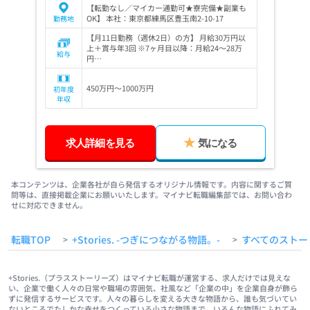
【転勤なし／マイカー通勤可★寮完備★副業も
OK】 本社：東京都練馬区豊玉南2-10-17
勤務地
【月11日勤務（週休2日）の方】 月給30万円以
上＋賞与年3回 ※7ヶ月目以降：月給24～28万
給与
円…
450万円～1000万円
初年度
年収
求人詳細を見る
気になる
本コンテンツは、企業各社が自ら発信するオリジナル情報です。内容に関するご質
問等は、直接掲載企業にお願いいたします。マイナビ転職編集部では、お問い合わ
せに対応できません。
転職TOP
+Stories. -つぎにつながる物語。-
すべてのストー
>
>
+Stories.（プラスストーリーズ）はマイナビ転職が運営する、求人だけでは見えな
い、企業で働く人々の日常や職場の雰囲気、社風など「企業の中」を企業自身が飾ら
ずに発信するサービスです。人々の暮らしを変える大きな物語から、誰も気づいてい
ないところでたしかな幸せをつくっている小さな物語まで、いろんな物語にふれてみ