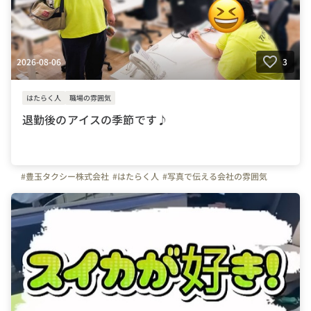
2026-08-06
3
はたらく人
職場の雰囲気
退勤後のアイスの季節です♪
#豊玉タクシー株式会社
#はたらく人
#写真で伝える会社の雰囲気