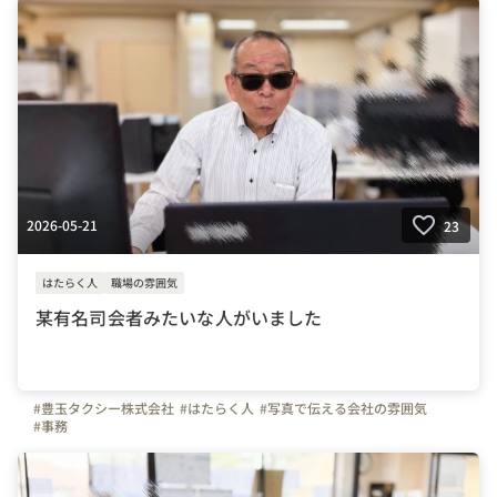
2026-05-21
23
はたらく人
職場の雰囲気
某有名司会者みたいな人がいました
#豊玉タクシー株式会社
#はたらく人
#写真で伝える会社の雰囲気
#事務