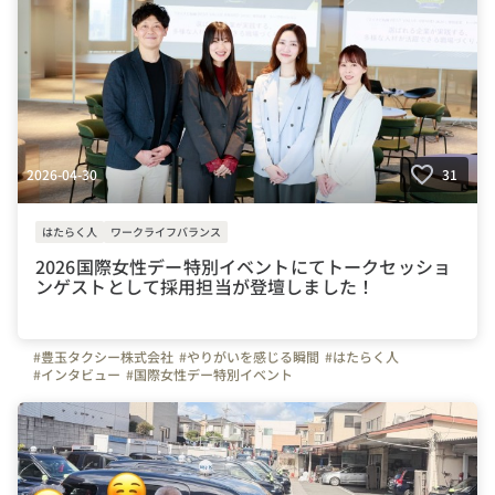
2026-04-30
31
はたらく人
ワークライフバランス
2026国際女性デー特別イベントにてトークセッショ
ンゲストとして採用担当が登壇しました！
#豊玉タクシー株式会社
#やりがいを感じる瞬間
#はたらく人
#インタビュー
#国際女性デー特別イベント
#– GIVE TO GAIN – 組織変革を加速させる新たな視点を