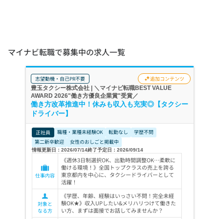
マイナビ転職で募集中の求人一覧
志望動機・自己PR不要
追加コンテンツ
豊玉タクシー株式会社 | ＼マイナビ転職BEST VALUE
AWARD 2026"働き方優良企業賞"受賞／
働き方改革推進中！休みも収入も充実◎【タクシー
ドライバー】
職種・業種未経験OK
転勤なし
学歴不問
正社員
第二新卒歓迎
女性のおしごと掲載中
情報更新日：2026/07/14
終了予定日：2026/09/14
《週休3日制選択OK、出勤時間調整OK…柔軟に
働ける環境！》全国トップクラスの売上を誇る
東京都内を中心に、タクシードライバーとして
仕事内容
活躍！
《学歴、年齢、経験はいっさい不問！完全未経
験OK★》収入UPしたい&メリハリつけて働きた
対象と
い方、まずは面接でお話してみませんか？
なる方