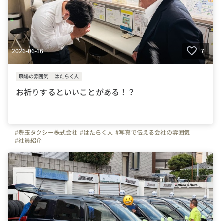
2026-06-16
7
職場の雰囲気
はたらく人
お祈りするといいことがある！？
#豊玉タクシー株式会社
#はたらく人
#写真で伝える会社の雰囲気
#社員紹介