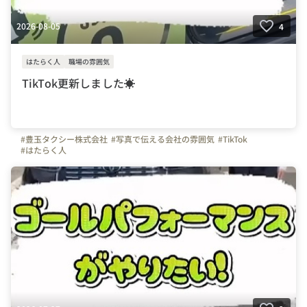
2026-08-05
4
はたらく人
職場の雰囲気
TikTok更新しました☀
#豊玉タクシー株式会社
#写真で伝える会社の雰囲気
#TikTok
#はたらく人