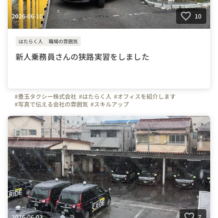
2026-06-10
10
はたらく人
職場の雰囲気
新人乗務員さんの狭路実習をしました
#豊玉タクシー株式会社
#はたらく人
#オフィスを紹介します
#写真で伝える会社の雰囲気
#スキルアップ
2026-06-03
7