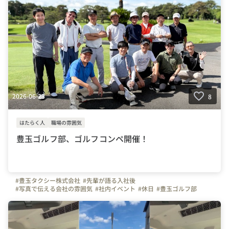
2026-06-23
8
はたらく人
職場の雰囲気
豊玉ゴルフ部、ゴルフコンペ開催！
#豊玉タクシー株式会社
#先輩が語る入社後
#写真で伝える会社の雰囲気
#社内イベント
#休日
#豊玉ゴルフ部