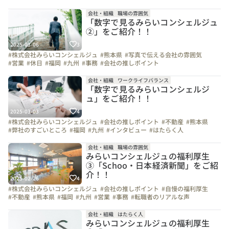
#こだわりの仕事アイテム
#1日の流れ
#ビジョン
#会社の推しポイント
#九州
会社・組織
職場の雰囲気
「数字で見るみらいコンシェルジュ
②」をご紹介！！
2025-03-06
3
#株式会社みらいコンシェルジュ
#熊本県
#写真で伝える会社の雰囲気
#営業
#休日
#福岡
#九州
#事務
#会社の推しポイント
#弊社のすごいところ
#インタビュー
#オフィスを紹介します
#自慢の福利厚生
#社員紹介
#スキルアップ
#面接担当の素顔
会社・組織
ワークライフバランス
「数字で見るみらいコンシェルジ
ュ」をご紹介！！
2025-03-03
4
#株式会社みらいコンシェルジュ
#会社の推しポイント
#不動産
#熊本県
#弊社のすごいところ
#福岡
#九州
#インタビュー
#はたらく人
#上司や先輩のキャラクター
#社員紹介
#休日
#ビジョン
#スキルアップ
#こだわりの仕事アイテム
会社・組織
職場の雰囲気
みらいコンシェルジュの福利厚生
③「Schoo・日本経済新聞」をご紹
介！！
2025-02-26
4
#株式会社みらいコンシェルジュ
#会社の推しポイント
#自慢の福利厚生
#不動産
#熊本県
#福岡
#九州
#営業
#事務
#転職者のリアルな声
#上司や先輩のキャラクター
#お金のハナシ
#休日
#社員紹介
#写真で伝える会社の雰囲気
#ビジョン
会社・組織
はたらく人
みらいコンシェルジュの福利厚生