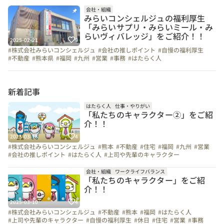
会社・組織
みらいコンシェルジュの福利厚生
「みらいサプリ・みらいミール・み
らいヴィバレッジ」をご紹介！！
2025-02-21
9
#株式会社みらいコンシェルジュ
#会社の推しポイント
#自慢の福利厚生
#不動産
#熊本県
#福岡
#九州
#営業
#事務
#はたらく人
#上司や先輩のキャラクター
#弊社のすごいところ
#お金のハナシ
#社員紹介
#面接担当の素顔
新着記事
はたらく人
仕事・やりがい
「私たちのキャラクター②」をご紹
介！！
2025-03-18
4
#株式会社みらいコンシェルジュ
#熊本
#不動産
#住宅
#福岡
#九州
#営業
#会社の推しポイント
#はたらく人
#上司や先輩のキャラクター
#インタビュー
#弊社のすごいところ
#お金のハナシ
#自慢の福利厚生
#1日の流れ
#写真で伝える会社の雰囲気
#休日
#社員紹介
#事務
会社・組織
ワークライフバランス
「私たちのキャラクター」をご紹
介！！
2025-03-10
4
#株式会社みらいコンシェルジュ
#不動産
#熊本
#福岡
#はたらく人
#上司や先輩のキャラクター
#自慢の福利厚生
#休日
#住宅
#営業
#事務