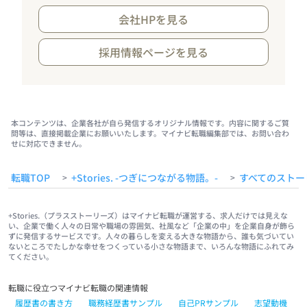
会社HPを見る
採用情報ページを見る
本コンテンツは、企業各社が自ら発信するオリジナル情報です。内容に関するご質
問等は、直接掲載企業にお願いいたします。マイナビ転職編集部では、お問い合わ
せに対応できません。
転職TOP
+Stories. -つぎにつながる物語。-
すべてのストー
>
>
+Stories.（プラスストーリーズ）はマイナビ転職が運営する、求人だけでは見えな
い、企業で働く人々の日常や職場の雰囲気、社風など「企業の中」を企業自身が飾ら
ずに発信するサービスです。人々の暮らしを変える大きな物語から、誰も気づいてい
ないところでたしかな幸せをつくっている小さな物語まで、いろんな物語にふれてみ
てください。
転職に役立つマイナビ転職の関連情報
履歴書の書き方
職務経歴書サンプル
自己PRサンプル
志望動機