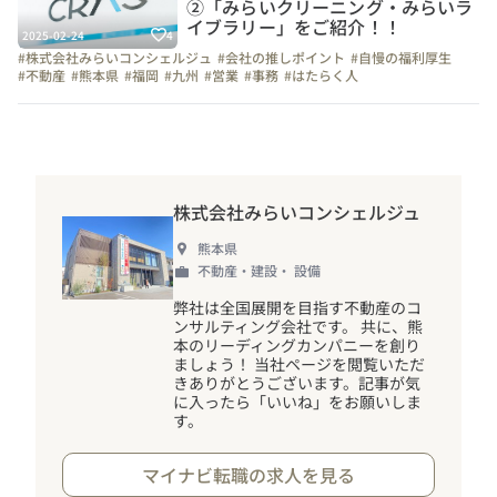
②「みらいクリーニング・みらいラ
イブラリー」をご紹介！！
2025-02-24
4
#株式会社みらいコンシェルジュ
#会社の推しポイント
#自慢の福利厚生
#不動産
#熊本県
#福岡
#九州
#営業
#事務
#はたらく人
#上司や先輩のキャラクター
#1日の流れ
#こだわりの仕事アイテム
#休日
#社員紹介
株式会社みらいコンシェルジュ
熊本県
不動産・建設・ 設備
弊社は全国展開を目指す不動産のコ
ンサルティング会社です。 共に、熊
本のリーディングカンパニーを創り
ましょう
！
当社ページを閲覧いただ
きありがとうございます。記事が気
に入ったら「いいね」をお願いしま
す。
マイナビ転職の求人を見る