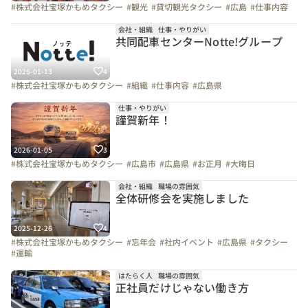
#株式会社宝塚かもめタクシー
#観光
#貸切観光タクシー
#広島
#仕事内容
会社・組織
仕事・やりがい
共同配車センターNotte!グループ
2026-01-13
4
#株式会社宝塚かもめタクシー
#組織
#仕事内容
#広島県
仕事・やりがい
謹賀新年！
2026-01-05
3
#株式会社宝塚かもめタクシー
#広島市
#広島県
#お正月
#大晦日
会社・組織
職場の雰囲気
全体研修会を実施しました
2025-12-26
4
#株式会社宝塚かもめタクシー
#忘年会
#社内イベント
#広島県
#タクシー
#運輸
はたらく人
職場の雰囲気
正社員だけじゃない働き方