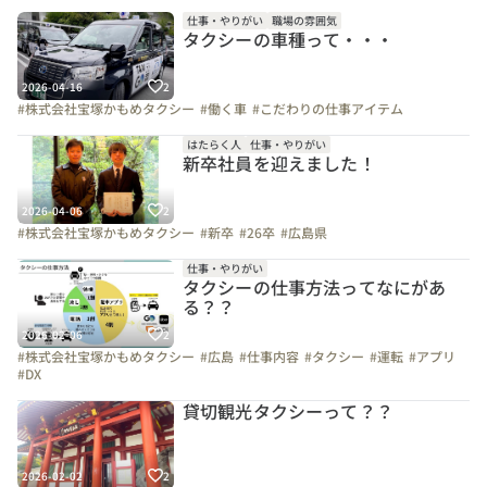
仕事・やりがい
職場の雰囲気
タクシーの車種って・・・
2026-04-16
2
#株式会社宝塚かもめタクシー
#働く車
#こだわりの仕事アイテム
はたらく人
仕事・やりがい
新卒社員を迎えました！
2026-04-06
2
#株式会社宝塚かもめタクシー
#新卒
#26卒
#広島県
仕事・やりがい
タクシーの仕事方法ってなにがあ
る？？
2026-02-06
2
#株式会社宝塚かもめタクシー
#広島
#仕事内容
#タクシー
#運転
#アプリ
#DX
貸切観光タクシーって？？
2026-02-02
2