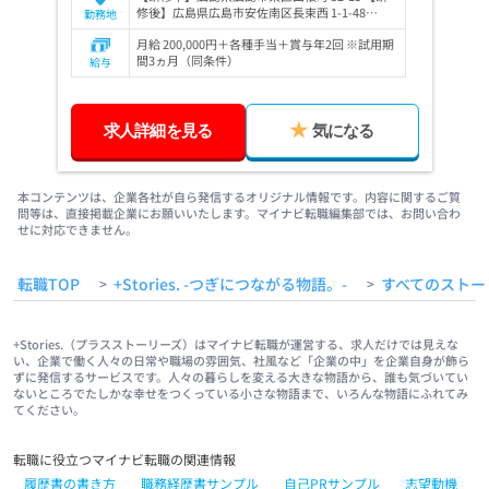
修後】広島県広島市安佐南区長束西 1-1-48…
勤務地
月給 200,000円＋各種手当＋賞与年2回 ※試用期
間3ヵ月（同条件）
給与
求人詳細を見る
気になる
本コンテンツは、企業各社が自ら発信するオリジナル情報です。内容に関するご質
問等は、直接掲載企業にお願いいたします。マイナビ転職編集部では、お問い合わ
せに対応できません。
転職TOP
+Stories. -つぎにつながる物語。-
すべてのストー
>
>
+Stories.（プラスストーリーズ）はマイナビ転職が運営する、求人だけでは見えな
い、企業で働く人々の日常や職場の雰囲気、社風など「企業の中」を企業自身が飾ら
ずに発信するサービスです。人々の暮らしを変える大きな物語から、誰も気づいてい
ないところでたしかな幸せをつくっている小さな物語まで、いろんな物語にふれてみ
てください。
転職に役立つマイナビ転職の関連情報
履歴書の書き方
職務経歴書サンプル
自己PRサンプル
志望動機