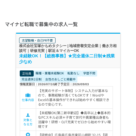
マイナビ転職で募集中の求人一覧
志望動機・自己PR不要
株式会社宝塚かもめタクシー | 地域密着安定企業｜働き方相
談可｜研修充実｜駅近＆マイカーOK
未経験OK！【総務事務】★完全週休二日制★残業
少なめ
職種・業種未経験OK
転勤なし
学歴不問
正社員
完全週休2日制
女性のおしごと掲載中
情報更新日：2026/07/10
終了予定日：2026/09/03
【充実のサポート体制】システム入力が基本な
ので、事務経験が浅くてもOKです！Wordや
Excelの基本操作ができれば始めやすく相談でき
仕事内容
るので安心です。
【未経験OK/第二新卒歓迎】◆高卒以上◆基本的
なPCスキル必須＊子育て世代や異業種出身者も
対象と
活躍中！研修・OJT充実でゼロから始めやすい環
なる方
境です
【研修中】広島県広島市東区山根町 32-15 【研