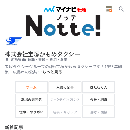
株式会社宝塚かもめタクシー
広島県
運輸・交通・ 物流・倉庫
宝塚タクシーグループの(株)宝塚かもめタクシーです！1953年創
業 広島市の公共
…もっと見る
ホーム
人気の記事
はたらく人
職場の雰囲気
会社・組織
ワークライフバランス
仕事・やりがい
成長・キャリア
選考・面接
新着記事