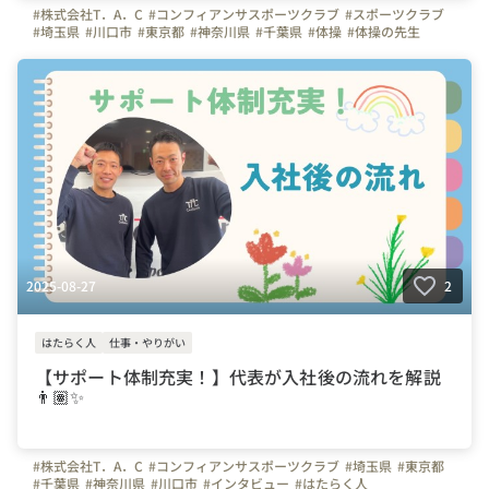
#株式会社T．A．C
#コンフィアンサスポーツクラブ
#スポーツクラブ
#埼玉県
#川口市
#東京都
#神奈川県
#千葉県
#体操
#体操の先生
#先生
#幼児体育
#子ども
#サッカー
#サッカーコーチ
#上司や先輩のキャラクター
#はたらく人
#成長実感
#未経験
#スキルアップ
#社員紹介
2025-08-27
2
はたらく人
仕事・やりがい
【サポート体制充実！】代表が入社後の流れを解説
👨🏽✨
#株式会社T．A．C
#コンフィアンサスポーツクラブ
#埼玉県
#東京都
#千葉県
#神奈川県
#川口市
#インタビュー
#はたらく人