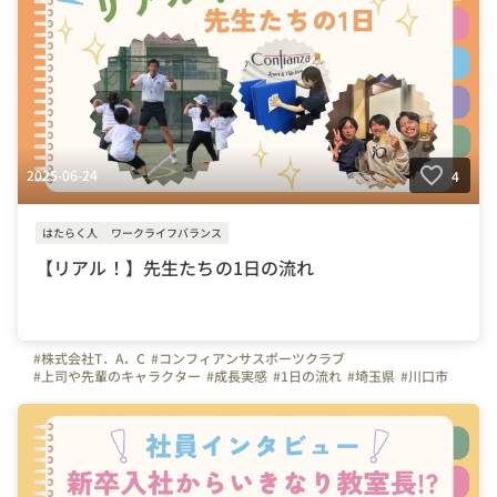
2025-06-24
4
はたらく人
ワークライフバランス
【リアル！】先生たちの1日の流れ
#株式会社T．A．C
#コンフィアンサスポーツクラブ
#上司や先輩のキャラクター
#成長実感
#1日の流れ
#埼玉県
#川口市
#東京都
#神奈川県
#千葉県
#体操
#サッカー
#インストラクター
#スポーツインストラクター
#体操の先生
#幼児体育
#保育
#コーチ