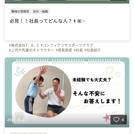
職場の雰囲気
会社・組織
必見！！社長ってどんな人？👨🏽✨
#株式会社T．A．C
#コンフィアンサスポーツクラブ
#上司や先輩のキャラクター
#成長実感
#社長
#社員紹介
#写真で伝える会社の雰囲気
#埼玉県
#東京都
#神奈川県
#千葉県
#群馬県
#川口市
#さいたま市
#幼児体育
#体操の先生
#インストラクター
#体操教室
#体操
#サッカー
#スポーツ
#スポーツインストラクター
#未経験
#未経験募集
2025-05-27
4