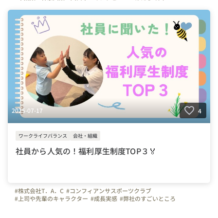
#上司や先輩のキャラクター
#成長実感
#やりがいを感じる瞬間
#弊社のすごいところ
#入社後の流れ
#研修レポート
#インストラクター
#体操教室
#T.A.C
#スポーツ
#体操
#サッカー
#幼児体育
#未経験
2025-07-17
4
ワークライフバランス
会社・組織
社員から人気の！福利厚生制度TOP３🏅
#株式会社T．A．C
#コンフィアンサスポーツクラブ
#上司や先輩のキャラクター
#成長実感
#弊社のすごいところ
#自慢の福利厚生
#埼玉県
#東京都
#神奈川県
#千葉県
#川口市
#体操
#サッカー
#先生
#体操の先生
#子ども
#幼児体育
#交通費全額支給