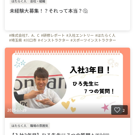
はたらく人
会社・組織
未経験大募集！？それって本当？🤔
#株式会社T．A．C
#研修レポート
#入社エントリー
#はたらく人
#埼玉県
#川口市
#インストラクター
#スポーツインストラクター
#スポーツ
#体操
#サッカー
#子ども
#幼児体育
#幼稚園
#保育園
#未経験
#研修
2025-07-29
2
はたらく人
職場の雰囲気