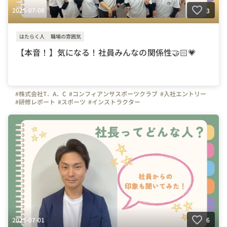
2025-07-08
3
はたらく人
職場の雰囲気
【本音！】気になる！社員みんなの関係性🤝🏻💗
#株式会社T．A．C
#コンフィアンサスポーツクラブ
#入社エントリー
#研修レポート
#スポーツ
#インストラクター
#スポーツインストラクター
#サッカー
#体操
#コーチ
#幼児体育
#幼稚園
#保育園
#未経験
#はたらく人
#やりがい
#飲み会
#埼玉県
#川口市
#体操の先生
#東京都
#神奈川県
#千葉県
#写真で伝える会社の雰囲気
#上司や先輩のキャラクター
#社員紹介
2025-07-01
6