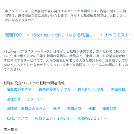
本コンテンツは、企業各社が自ら発信するオリジナル情報です。内容に関するご質
問等は、直接掲載企業にお願いいたします。マイナビ転職編集部では、お問い合わ
せに対応できません。
転職TOP
+Stories. -つぎにつながる物語。-
すべてのストー
>
>
+Stories.（プラスストーリーズ）はマイナビ転職が運営する、求人だけでは見えな
い、企業で働く人々の日常や職場の雰囲気、社風など「企業の中」を企業自身が飾ら
ずに発信するサービスです。人々の暮らしを変える大きな物語から、誰も気づいてい
ないところでたしかな幸せをつくっている小さな物語まで、いろんな物語にふれてみ
てください。
転職に役立つマイナビ転職の関連情報
履歴書の書き方
職務経歴書サンプル
自己PRサンプル
志望動機
適性診断
Uターン
退職願・退職届の書き方
年収
適職診断
仕事
面接対策
転職ノウハウ
転職フェア・イベント
転職WEBセミナー
求人検索