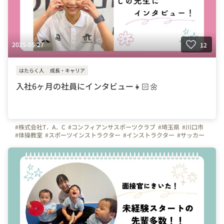
2025-05-27
12
はたらく人
成長・キャリア
入社6ヶ月の社員にインタビュー👧🏻🌼
#株式会社T．A．C
#コンフィアンサスポーツクラブ
#埼玉県
#川口市
#体操教室
#スポーツインストラクター
#インストラクター
#サッカー
#体操
#未経験
#社員インタビュー
#はたらく人
#入社エントリー
#研修レポート
#インタビュー
#幼児体育
#保育園
#幼稚園