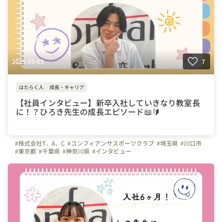
2025-09-03
7
はたらく人
成長・キャリア
【社員インタビュー】新卒入社していきなり教室長
に！？ひろき先生の成長エピソード📖🔰
#株式会社T．A．C
#コンフィアンサスポーツクラブ
#埼玉県
#川口市
#東京都
#千葉県
#神奈川県
#インタビュー
#上司や先輩のキャラクター
#はたらく人
#成長実感
#やりがいを感じる瞬間
#弊社のすごいところ
#研修レポート
#入社エントリー
#インストラクター
#体操教室
#T.A.C
#スポーツ
#サッカー
#幼児体育
#スキルアップ