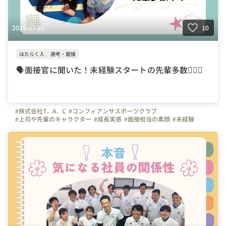
2025-07-25
10
はたらく人
選考・面接
🗣️面接官に聞いた！未経験スタートの先輩多数🤸🏻‍♂️
#株式会社T．A．C
#コンフィアンサスポーツクラブ
#上司や先輩のキャラクター
#成長実感
#面接担当の素顔
#未経験
#体操
#サッカー
#幼児体育
#体操の先生
#インストラクター
#スポーツ
#インタビュー
#埼玉県
#川口市
#東京都
#神奈川県
#千葉県
#群馬県
#福利厚生
#面接