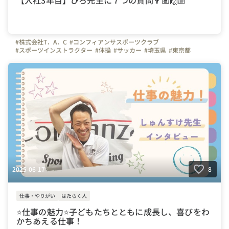
【入社3年目】ひろ先生に７つの質問👨🏽🙌🏼
#株式会社T．A．C
#コンフィアンサスポーツクラブ
#スポーツインストラクター
#体操
#サッカー
#埼玉県
#東京都
#神奈川県
#千葉県
#川口市
#上司や先輩のキャラクター
#成長実感
#はたらく人
#インタビュー
#社員紹介
#幼児体育
#体操の先生
2025-06-17
8
仕事・やりがい
はたらく人
⭐️仕事の魅力⭐️子どもたちとともに成長し、喜びをわ
かちあえる仕事！