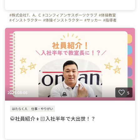
#株式会社T．A．C
#コンフィアンサスポーツクラブ
#体操教室
#インストラクター
#体操インストラクター
#サッカー
#指導者
#コーチ
#入社エントリー
#研修レポート
#はたらく人
#埼玉県
#川口市
#東京都
#神奈川県
#千葉県
#やりがいを感じる瞬間
#弊社のすごいところ
2025-08-06
5
はたらく人
仕事・やりがい
🥋社員紹介👦🏻入社半年で大出世！？