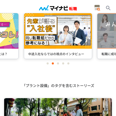
中途入社ならではの視点のインタビュー
転職に成功した
item
item
item
item
item
0
1
2
3
4
Item
3
of
5
「プラント設備」のタグを含むストーリーズ