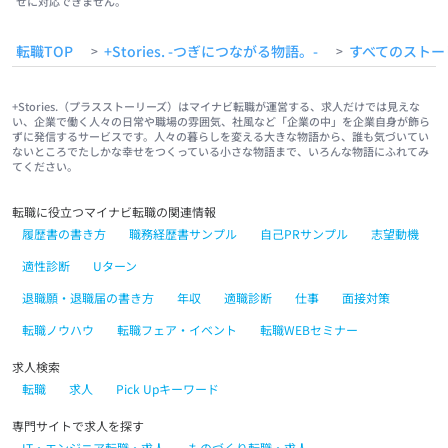
せに対応できません。
転職TOP
+Stories. -つぎにつながる物語。-
すべてのストー
>
>
+Stories.（プラスストーリーズ）はマイナビ転職が運営する、求人だけでは見えな
い、企業で働く人々の日常や職場の雰囲気、社風など「企業の中」を企業自身が飾ら
ずに発信するサービスです。人々の暮らしを変える大きな物語から、誰も気づいてい
ないところでたしかな幸せをつくっている小さな物語まで、いろんな物語にふれてみ
てください。
転職に役立つマイナビ転職の関連情報
履歴書の書き方
職務経歴書サンプル
自己PRサンプル
志望動機
適性診断
Uターン
退職願・退職届の書き方
年収
適職診断
仕事
面接対策
転職ノウハウ
転職フェア・イベント
転職WEBセミナー
求人検索
転職
求人
Pick Upキーワード
専門サイトで求人を探す
IT・エンジニア転職・求人
ものづくり転職・求人