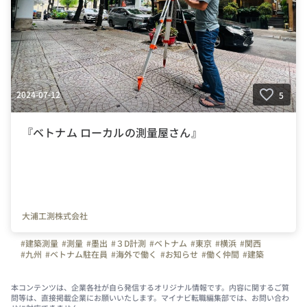
2024-07-12
5
『ベトナム ローカルの測量屋さん』
大浦工測株式会社
#建築測量
#測量
#墨出
#３D計測
#ベトナム
#東京
#横浜
#関西
#九州
#ベトナム駐在員
#海外で働く
#お知らせ
#働く仲間
#建築
#土木
#プラント設備
#BIM
本コンテンツは、企業各社が自ら発信するオリジナル情報です。内容に関するご質
問等は、直接掲載企業にお願いいたします。マイナビ転職編集部では、お問い合わ