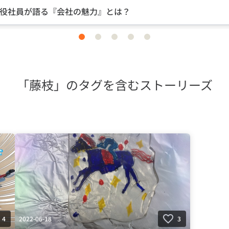
魅力』とは？
中途入社な
item
item
item
item
item
0
1
2
3
4
「藤枝」のタグを含むストーリーズ
2022-06-18
4
3