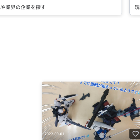
現役社員が語る『会社の
Item
2
of
5
2022-09-01