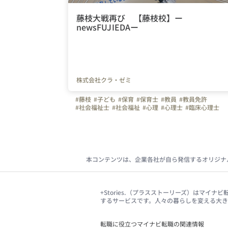
藤枝大戦再び 【藤枝校】ー
newsFUJIEDAー
株式会社クラ・ゼミ
#藤枝
#子ども
#保育
#保育士
#教員
#教員免許
#社会福祉士
#社会福祉
#心理
#心理士
#臨床心理士
#教育
#療育
#子どもサポート
#発達障がい
本コンテンツは、企業各社が自ら発信するオリジナ
+Stories.（プラスストーリーズ）はマ
するサービスです。人々の暮らしを変える大
転職に役立つマイナビ転職の関連情報