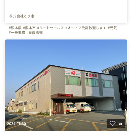
株式会社とり康
#熊本県
#熊本市
#ルートセールス
#オートマ免許歓迎します
#元気
#一般事務
#食肉販売
2021-07-30
30