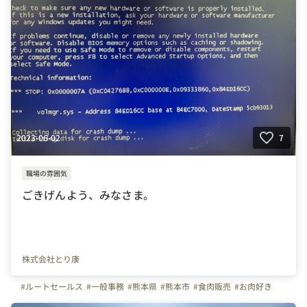
2023-06-02
7
職場の雰囲気
ごきげんよう、みなさま。
株式会社とり康
#ルートセールス
#一般事務
#熊本県
#熊本市
#食肉販売
#お肉好き