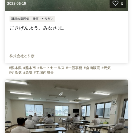
2023-06-19
6
職場の雰囲気
仕事・やりがい
ごきげんよう、みなさま。
株式会社とり康
#熊本県
#熊本市
#ルートセールス
#一般事務
#食肉販売
#元気
#やる気
#勇気
#工場内風景