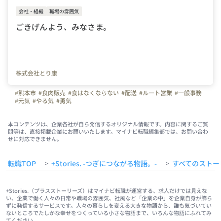
会社・組織
職場の雰囲気
ごきげんよう、みなさま。
株式会社とり康
#熊本市
#食肉販売
#食はなくならない
#配送
#ルート営業
#一般事務
#元気
#やる気
#勇気
本コンテンツは、企業各社が自ら発信するオリジナル情報です。内容に関するご質
問等は、直接掲載企業にお願いいたします。マイナビ転職編集部では、お問い合わ
せに対応できません。
転職TOP
+Stories. -つぎにつながる物語。-
すべてのストー
>
>
+Stories.（プラスストーリーズ）はマイナビ転職が運営する、求人だけでは見えな
い、企業で働く人々の日常や職場の雰囲気、社風など「企業の中」を企業自身が飾ら
ずに発信するサービスです。人々の暮らしを変える大きな物語から、誰も気づいてい
ないところでたしかな幸せをつくっている小さな物語まで、いろんな物語にふれてみ
てください。