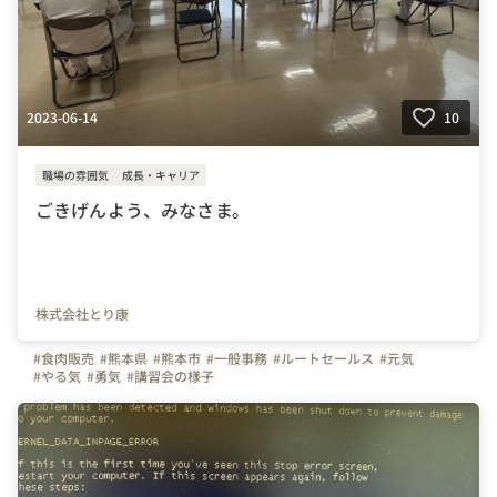
2023-06-14
10
職場の雰囲気
成長・キャリア
ごきげんよう、みなさま。
株式会社とり康
#食肉販売
#熊本県
#熊本市
#一般事務
#ルートセールス
#元気
#やる気
#勇気
#講習会の様子