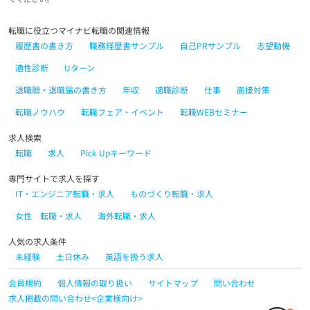
転職に役立つマイナビ転職の関連情報
履歴書の書き方
職務経歴書サンプル
自己PRサンプル
志望動機
適性診断
Uターン
退職願・退職届の書き方
年収
適職診断
仕事
面接対策
転職ノウハウ
転職フェア・イベント
転職WEBセミナー
求人検索
転職
求人
Pick Upキーワード
専門サイトで求人を探す
IT・エンジニア転職・求人
ものづくり転職・求人
女性 転職・求人
海外転職・求人
人気の求人条件
未経験
土日休み
英語を扱う求人
会員規約
個人情報の取り扱い
サイトマップ
問い合わせ
求人掲載の問い合わせ<企業様向け>