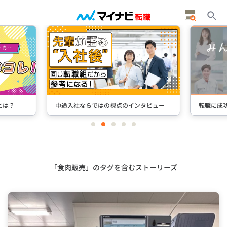
タビュー
転職に成功した先輩たちのインタビュー
＋Stori
item
item
item
item
item
0
1
2
3
4
Item
3
of
5
「食肉販売」のタグを含むストーリーズ