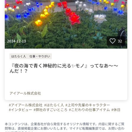
2024-12-13
32
はたらく人
仕事・やりがい
『夜の海で青く神秘的に光る✨モノ』ってなあ～～
んだ！？
アイアール株式会社
#アイアール株式会社
#はたらく人
#上司や先輩のキャラクター
#インタビュー
#弊社のすごいところ
#こだわりの仕事アイテム
#休日
#スキルアップ
#ものづくり
#建築
#土木
#施工管理
#事務
#IT
#東京都
#千葉県
#神奈川県
#アクアライン
#東京湾
#橋
#橋梁
#トンネル
#カッコイイ仕事
#夢をかなえる
#大規模工事
#世界最大級
本コンテンツは、企業各社が自ら発信するオリジナル情報です。内容に関するご質
問等は、直接掲載企業にお願いいたします。マイナビ転職編集部では、お問い合わ
#海洋土木
#海ほたる
#パーキングエリア
#パワースポット