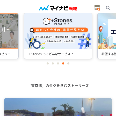
タビュー
＋Stories.ってどんなサービス？
希望する
item
item
item
item
item
0
1
2
3
4
Item
4
of
5
「東京湾」のタグを含むストーリーズ