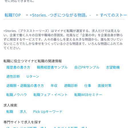
せに対応できません。
#未経験OK
#愛ある会社
#夢をつくる
#ロマン
転職TOP
+Stories. -つぎにつながる物語。-
すべてのストー
>
>
+Stories.（プラスストーリーズ）はマイナビ転職が運営する、求人だけでは見えな
い、企業で働く人々の日常や職場の雰囲気、社風など「企業の中」を企業自身が飾ら
ずに発信するサービスです。人々の暮らしを変える大きな物語から、誰も気づいてい
ないところでたしかな幸せをつくっている小さな物語まで、いろんな物語にふれてみ
てください。
転職に役立つマイナビ転職の関連情報
履歴書の書き方
職務経歴書サンプル
自己PRサンプル
志望動機
適性診断
Uターン
退職願・退職届の書き方
年収
適職診断
仕事
面接対策
転職ノウハウ
転職フェア・イベント
転職WEBセミナー
求人検索
転職
求人
Pick Upキーワード
専門サイトで求人を探す