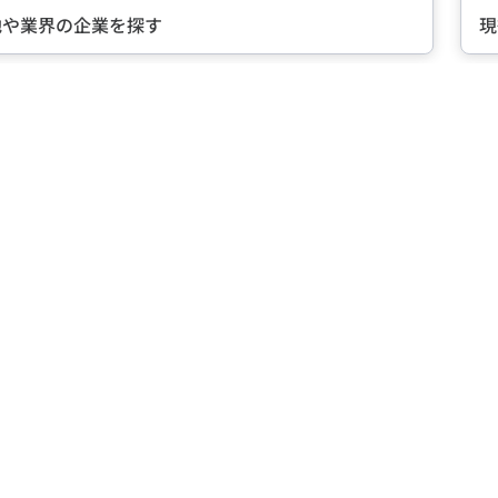
現役社員が語る『会社の魅力』
Item
2
of
5