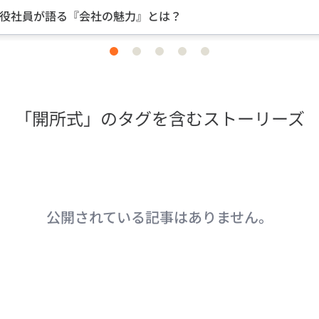
とは？
中途入社ならではの
item
item
item
item
item
0
1
2
3
4
「開所式」のタグを含むストーリーズ
公開されている記事はありません。