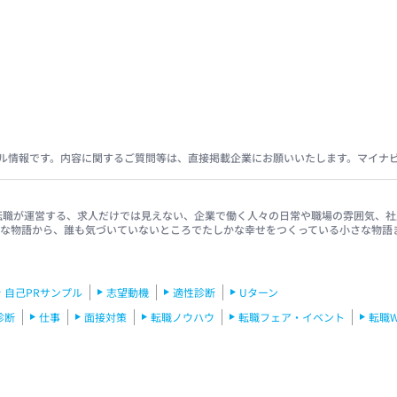
ル情報です。内容に関するご質問等は、直接掲載企業にお願いいたします。マイナ
イナビ転職が運営する、求人だけでは見えない、企業で働く人々の日常や職場の雰囲気
きな物語から、誰も気づいていないところでたしかな幸せをつくっている小さな物語
自己PRサンプル
志望動機
適性診断
Uターン
診断
仕事
面接対策
転職ノウハウ
転職フェア・イベント
転職