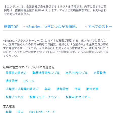
本コンテンツは、企業各社が自ら発信するオリジナル情報です。内容に関するご質
問等は、直接掲載企業にお願いいたします。マイナビ転職編集部では、お問い合わ
せに対応できません。
転職TOP
+Stories. -つぎにつながる物語。-
すべてのストー
>
>
+Stories.（プラスストーリーズ）はマイナビ転職が運営する、求人だけでは見えな
い、企業で働く人々の日常や職場の雰囲気、社風など「企業の中」を企業自身が飾ら
ずに発信するサービスです。人々の暮らしを変える大きな物語から、誰も気づいてい
ないところでたしかな幸せをつくっている小さな物語まで、いろんな物語にふれてみ
てください。
転職に役立つマイナビ転職の関連情報
履歴書の書き方
職務経歴書サンプル
自己PRサンプル
志望動機
適性診断
Uターン
退職願・退職届の書き方
年収
適職診断
仕事
面接対策
転職ノウハウ
転職フェア・イベント
転職WEBセミナー
求人検索
転職
求人
Pick Upキーワード