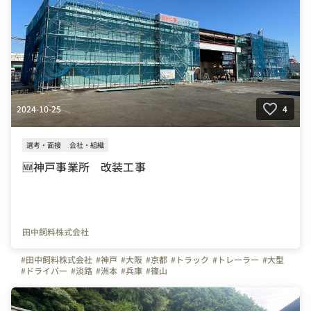
2024-10-25
4
選考・面接
会社・組織
🆕神戸事業所 改装工事
田中飼料株式会社
#田中飼料株式会社
#神戸
#大阪
#京都
#トラック
#トレーラー
#大型
#ドライバー
#淡路
#洲本
#兵庫
#篠山