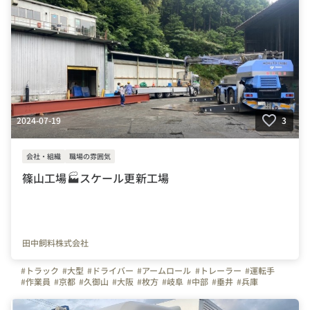
2024-07-19
3
会社・組織
職場の雰囲気
篠山工場🏭スケール更新工場
田中飼料株式会社
#トラック
#大型
#ドライバー
#アームロール
#トレーラー
#運転手
#作業員
#京都
#久御山
#大阪
#枚方
#岐阜
#中部
#垂井
#兵庫
#丹波篠山
#洲本
#淡路