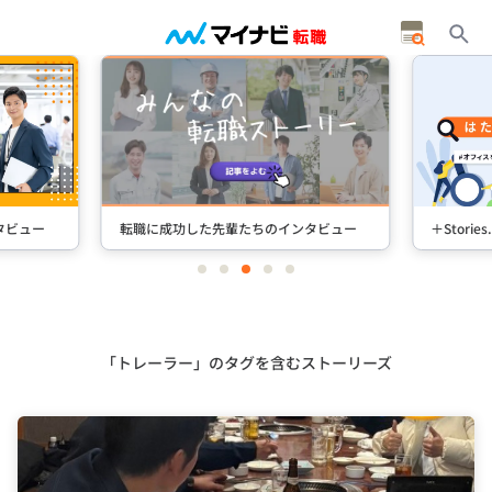
タビュー
転職に成功した先輩たちのインタビュー
＋Stori
item
item
item
item
item
0
1
2
3
4
Item
3
of
5
「トレーラー」のタグを含むストーリーズ