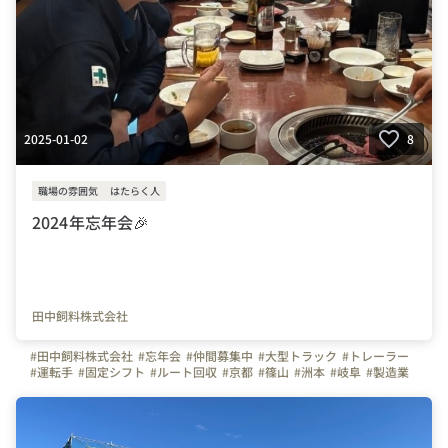
2025-01-02
8
職場の雰囲気
はたらく人
2024年忘年会🎉
田中飼料株式会社
#田中飼料株式会社
#忘年会
#仲間募集中
#大型トラック
#トレーラー
#運転手
#固定シフト
#ルート回収
#京都
#篠山
#洲本
#岐阜
#製造業
#製造スタッフ
#フォークリフト