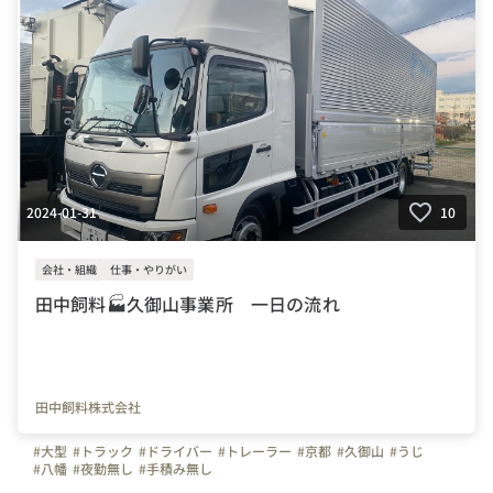
2024-01-31
10
会社・組織
仕事・やりがい
田中飼料🏭久御山事業所 一日の流れ
田中飼料株式会社
#大型
#トラック
#ドライバー
#トレーラー
#京都
#久御山
#うじ
#八幡
#夜勤無し
#手積み無し