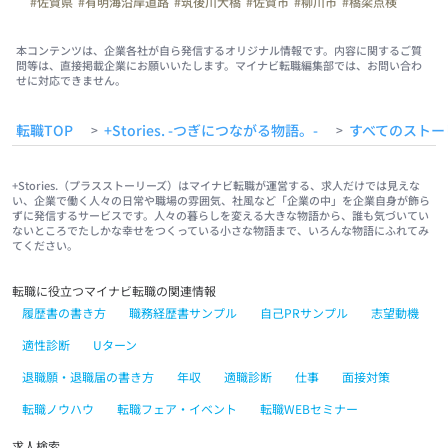
#佐賀県
#有明海沿岸道路
#筑後川大橋
#佐賀市
#柳川市
#橋梁点検
#日常
#はたらく人
本コンテンツは、企業各社が自ら発信するオリジナル情報です。内容に関するご質
問等は、直接掲載企業にお願いいたします。マイナビ転職編集部では、お問い合わ
せに対応できません。
転職TOP
+Stories. -つぎにつながる物語。-
すべてのストー
>
>
+Stories.（プラスストーリーズ）はマイナビ転職が運営する、求人だけでは見えな
い、企業で働く人々の日常や職場の雰囲気、社風など「企業の中」を企業自身が飾ら
ずに発信するサービスです。人々の暮らしを変える大きな物語から、誰も気づいてい
ないところでたしかな幸せをつくっている小さな物語まで、いろんな物語にふれてみ
てください。
転職に役立つマイナビ転職の関連情報
履歴書の書き方
職務経歴書サンプル
自己PRサンプル
志望動機
適性診断
Uターン
退職願・退職届の書き方
年収
適職診断
仕事
面接対策
転職ノウハウ
転職フェア・イベント
転職WEBセミナー
求人検索