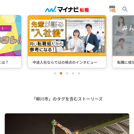
とは？
中途入社ならではの視点のインタビュー
転職に成
item
item
item
item
item
0
1
2
3
4
Item
2
of
5
「柳川市」のタグを含むストーリーズ