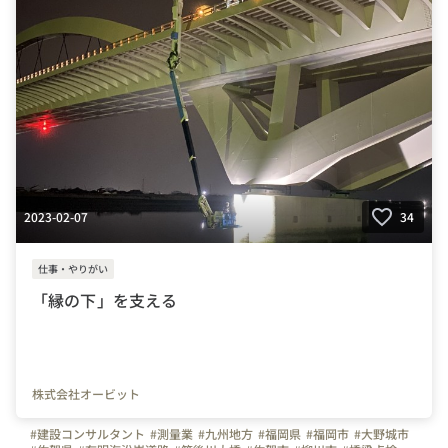
2023-02-07
34
仕事・やりがい
「縁の下」を支える
株式会社オービット
#建設コンサルタント
#測量業
#九州地方
#福岡県
#福岡市
#大野城市