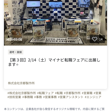
2026-02-06
14
選考・面接
【第３回】2/14（土）マイナビ転職フェアに出展し
ます⭐
株式会社京都製作所
#株式会社京都製作所
#転職フェア
#転職
#京都製作所
#営業職
#営業
#技術営業
#事務職
#事務
#営業事務
#営業アシスタント
#エンジニア
#サービスエンジニア
#京都府
#京都
本コンテンツは、企業各社が自ら発信するオリジナル情報です。内容に関するご質