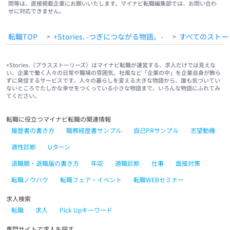
問等は、直接掲載企業にお願いいたします。マイナビ転職編集部では、お問い合わ
せに対応できません。
転職TOP
+Stories. -つぎにつながる物語。-
すべてのストー
>
>
+Stories.（プラスストーリーズ）はマイナビ転職が運営する、求人だけでは見えな
い、企業で働く人々の日常や職場の雰囲気、社風など「企業の中」を企業自身が飾ら
ずに発信するサービスです。人々の暮らしを変える大きな物語から、誰も気づいてい
ないところでたしかな幸せをつくっている小さな物語まで、いろんな物語にふれてみ
てください。
転職に役立つマイナビ転職の関連情報
履歴書の書き方
職務経歴書サンプル
自己PRサンプル
志望動機
適性診断
Uターン
退職願・退職届の書き方
年収
適職診断
仕事
面接対策
転職ノウハウ
転職フェア・イベント
転職WEBセミナー
求人検索
転職
求人
Pick Upキーワード
専門サイトで求人を探す