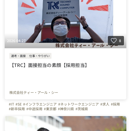
2026-04-27
8
選考・面接
仕事・やりがい
【TRC】面接担当の素顔【採用担当】
株式会社ティー・アール・シー
#IT
#SE
#インフラエンジニア
#ネットワークエンジニア
#求人
#採用
#新卒採用
#中途採用
#東京都
#神奈川県
#茨城県
#システムエンジニア
#株式会社ティー・アール・シー
#はたらく人
#やりがいを感じる瞬間
#面接担当の素顔
#社員紹介
#営業
#技術営業