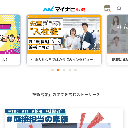
とは？
中途入社ならではの視点のインタビュー
転職に成
item
item
item
item
item
0
1
2
3
4
Item
2
of
5
「技術営業」のタグを含むストーリーズ