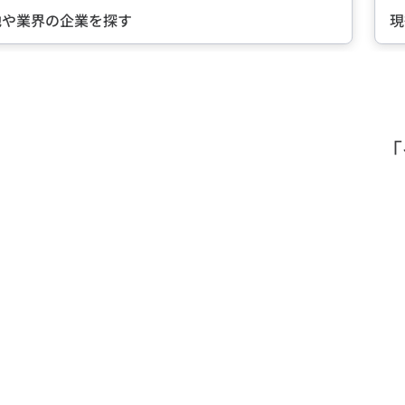
地や業界の企業を探す
現
Item
1
of
5
「