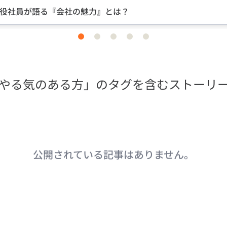
役社員が語る『会社の魅力』とは？
item
item
item
item
item
0
1
2
3
4
やる気のある方」のタグを含むストーリ
公開されている記事はありません。