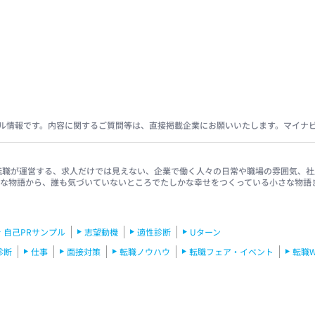
ル情報です。内容に関するご質問等は、直接掲載企業にお願いいたします。マイナ
イナビ転職が運営する、求人だけでは見えない、企業で働く人々の日常や職場の雰囲気
きな物語から、誰も気づいていないところでたしかな幸せをつくっている小さな物語
自己PRサンプル
志望動機
適性診断
Uターン
診断
仕事
面接対策
転職ノウハウ
転職フェア・イベント
転職