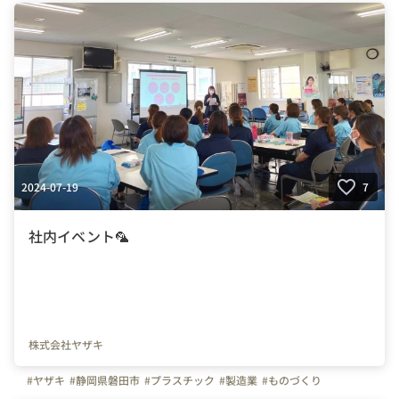
2024-07-19
7
社内イベント🦜
株式会社ヤザキ
#ヤザキ
#静岡県磐田市
#プラスチック
#製造業
#ものづくり