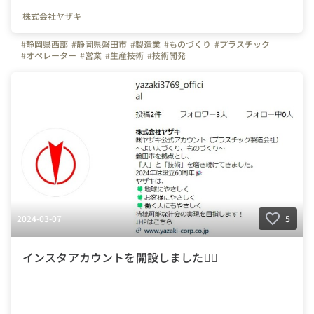
株式会社ヤザキ
#静岡県西部
#静岡県磐田市
#製造業
#ものづくり
#プラスチック
#オペレーター
#営業
#生産技術
#技術開発
2024-03-07
5
インスタアカウントを開設しました👯‍♀️