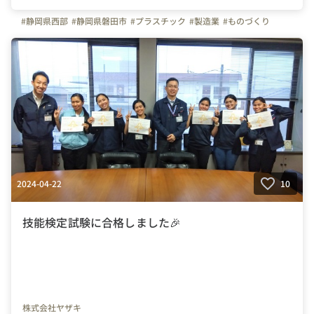
#静岡県西部
#静岡県磐田市
#プラスチック
#製造業
#ものづくり
2024-04-22
10
技能検定試験に合格しました🎉
株式会社ヤザキ