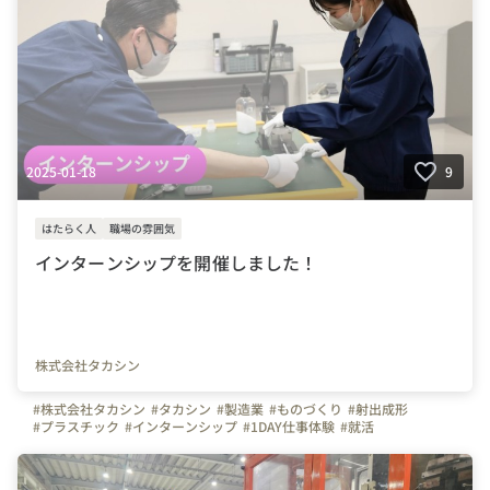
2025-01-18
9
はたらく人
職場の雰囲気
インターンシップを開催しました！
株式会社タカシン
#株式会社タカシン
#タカシン
#製造業
#ものづくり
#射出成形
#プラスチック
#インターンシップ
#1DAY仕事体験
#就活
#上司や先輩のキャラクター
#写真で伝える会社の雰囲気
#新卒採用
#青森県
#弘前市
#平川市
#宮城県
#仙台市