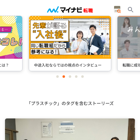
タビュー
転職に成功した先輩たちのインタビュー
＋Stori
item
item
item
item
item
0
1
2
3
4
Item
3
of
5
「プラスチック」のタグを含むストーリーズ