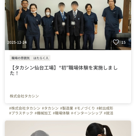
2025-12-24
15
職場の雰囲気
はたらく人
【タカシン仙台工場】“初”職場体験を実施しまし
た！
株式会社タカシン
#株式会社タカシン
#タカシン
#製造業
#モノづくり
#射出成形
#プラスチック
#機械加工
#職場体験
#インターンシップ
#就活
#はたらく人
#写真で伝える会社の雰囲気
#青森県
#弘前市
#平川市
#宮城県
#仙台市