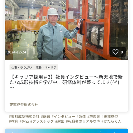
2024-12-24
8
仕事・やりがい
成長・キャリア
【キャリア採用＃3】社員インタビュー～新天地で新
たな成形技術を学び中。研修体制が整ってます(^^)
～
東都成型株式会社
#東都成型株式会社
#転職
#インタビュー
#製造
#群馬県
#東都成型
#教育
#評価
#プラスチック
#射出
#転職者のリアルな声
#はたらく人
#写真で伝える会社の雰囲気
#社員紹介
#ものづくり
#入社エントリー
#研修レポート