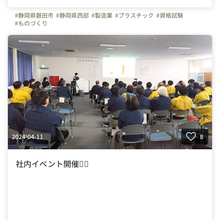
#静岡県磐田市
#静岡県西部
#製造業
#プラスチック
#資格試験
#ものづくり
2024-04-11
8
社内イベント開催👯‍♀️