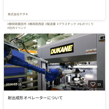
株式会社ヤザキ
#静岡県磐田市
#静岡県西部
#製造業
#プラスチック
#ものづくり
#社内イベント
2024-02-15
13
射出成形オペレーターについて