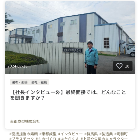
2024-07-18
10
選考・面接
会社・組織
【社長インタビュー🎤】最終面接では、どんなこと
を聞きますか？
東都成型株式会社
#面接担当の素顔
#東都成型
#インタビュー
#群馬県
#製造業
#明和町
#プラスチック
#ものづくり
#はたらく人
#上司や先輩のキャラクター