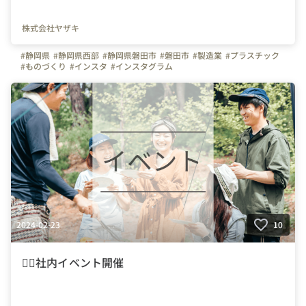
株式会社ヤザキ
#静岡県
#静岡県西部
#静岡県磐田市
#磐田市
#製造業
#プラスチック
#ものづくり
#インスタ
#インスタグラム
2024-02-23
10
👯‍♀️社内イベント開催