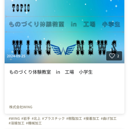
2024-09-25
2
ものづくり体験教室 in 工場 小学生
株式会社WING
#WING
#岩手
#北上
#プラスチック
#樹脂加工
#接着加工
#曲げ加工
#溶接加工
#機械加工