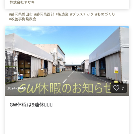
株式会社ヤザキ
#静岡県磐田市
#静岡県西部
#製造業
#プラスチック
#ものづくり
#改善事例発表会
2024-04-09
7
GW休暇は9連休🧚🏻‍♀️