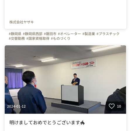
株式会社ヤザキ
#静岡県
#静岡県西部
#磐田市
#オペレーター
#製造業
#プラスチック
#交替勤務
#国家資格取得
#ものづくり
2024-01-12
10
明けましておめでとうございます🐲