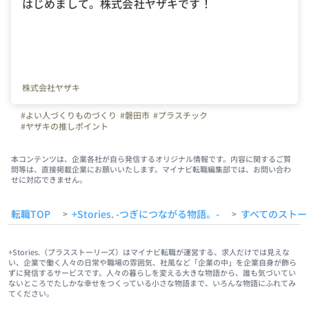
はじめまして。株式会社ヤザキです！
株式会社ヤザキ
#よい人づくりものづくり
#磐田市
#プラスチック
#ヤザキの推しポイント
本コンテンツは、企業各社が自ら発信するオリジナル情報です。内容に関するご質
問等は、直接掲載企業にお願いいたします。マイナビ転職編集部では、お問い合わ
せに対応できません。
転職TOP
+Stories. -つぎにつながる物語。-
すべてのストー
>
>
+Stories.（プラスストーリーズ）はマイナビ転職が運営する、求人だけでは見えな
い、企業で働く人々の日常や職場の雰囲気、社風など「企業の中」を企業自身が飾ら
ずに発信するサービスです。人々の暮らしを変える大きな物語から、誰も気づいてい
ないところでたしかな幸せをつくっている小さな物語まで、いろんな物語にふれてみ
てください。