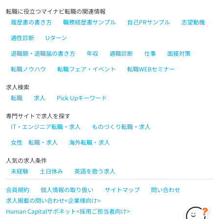
転職に役立つマイナビ転職の関連情報
履歴書の書き方
職務経歴書サンプル
自己PRサンプル
志望動機
適性診断
Uターン
退職願・退職届の書き方
年収
適職診断
仕事
面接対策
転職ノウハウ
転職フェア・イベント
転職WEBセミナー
求人検索
転職
求人
Pick Upキーワード
専門サイトで求人を探す
IT・エンジニア転職・求人
ものづくり転職・求人
女性 転職・求人
海外転職・求人
人気の求人条件
未経験
土日休み
英語を扱う求人
会員規約
個人情報の取り扱い
サイトマップ
問い合わせ
求人掲載の問い合わせ<企業様向け>
Human Capitalサポネット<採用ご担当者向け>