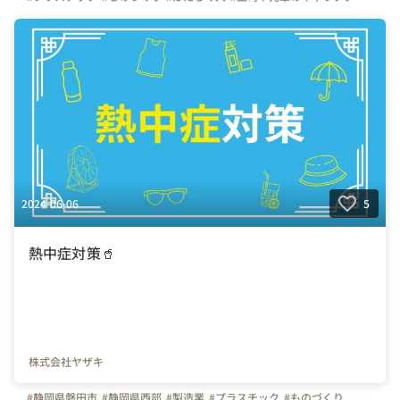
#写真で伝える会社の雰囲気
2024-06-06
5
熱中症対策🥤
株式会社ヤザキ
#静岡県磐田市
#静岡県西部
#製造業
#プラスチック
#ものづくり