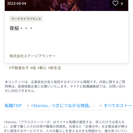
2023-04-04
9
ワークライフバランス
夜桜・・・
株式会社ステージプランナー
#不動産女子
#桜
#都心
#新生活
本コンテンツは、企業各社が自ら発信するオリジナル情報です。内容に関するご質
問等は、直接掲載企業にお願いいたします。マイナビ転職編集部では、お問い合わ
せに対応できません。
転職TOP
+Stories. -つぎにつながる物語。-
すべてのストー
>
>
+Stories.（プラスストーリーズ）はマイナビ転職が運営する、求人だけでは見えな
い、企業で働く人々の日常や職場の雰囲気、社風など「企業の中」を企業自身が飾ら
ずに発信するサービスです。人々の暮らしを変える大きな物語から、誰も気づいてい