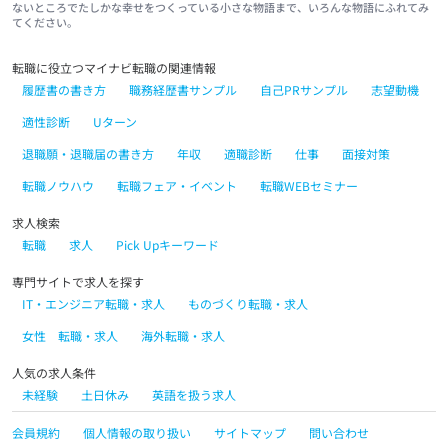
ないところでたしかな幸せをつくっている小さな物語まで、いろんな物語にふれてみ
てください。
転職に役立つマイナビ転職の関連情報
履歴書の書き方
職務経歴書サンプル
自己PRサンプル
志望動機
適性診断
Uターン
退職願・退職届の書き方
年収
適職診断
仕事
面接対策
転職ノウハウ
転職フェア・イベント
転職WEBセミナー
求人検索
転職
求人
Pick Upキーワード
専門サイトで求人を探す
IT・エンジニア転職・求人
ものづくり転職・求人
女性 転職・求人
海外転職・求人
人気の求人条件
未経験
土日休み
英語を扱う求人
会員規約
個人情報の取り扱い
サイトマップ
問い合わせ