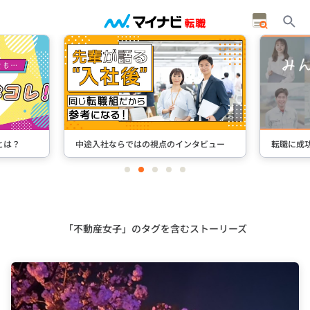
とは？
中途入社ならではの視点のインタビュー
転職に成
item
item
item
item
item
0
1
2
3
4
Item
2
of
5
「不動産女子」のタグを含むストーリーズ