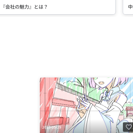
の魅力』とは？
中途入社な
Item
3
of
5
2023-05-29