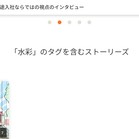
らではの視点のインタビュー
item
item
item
item
item
0
1
2
3
4
「水彩」のタグを含むストーリーズ
7