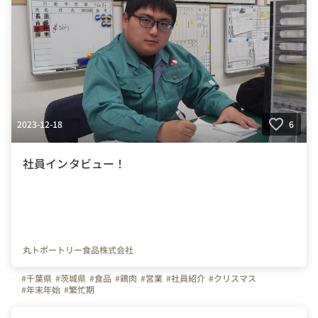
2023-12-18
6
社員インタビュー！
丸トポートリー食品株式会社
#千葉県
#茨城県
#食品
#鶏肉
#営業
#社員紹介
#クリスマス
#年末年始
#繁忙期