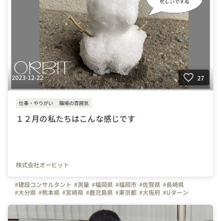
2023-12-22
27
仕事・やりがい
職場の雰囲気
１２月の私たちはこんな感じです
株式会社オービット
#建設コンサルタント
#測量
#福岡県
#福岡市
#佐賀県
#長崎県
#大分県
#熊本県
#宮崎県
#鹿児島県
#東京都
#大阪府
#Uターン
#Ｉターン
#はたらく人
#日常
#繁忙期