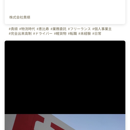
株式会社貴順
#貴順
#物流時代
#恵比寿
#業務委託
#フリーランス
#個人事業主
#完全出来高制
#ドライバー
#軽貨物
#転職
#未経験
#日常
#はたらく人
#仕事
#ビジョン
#東京都
#神奈川県
#千葉県
#埼玉県
#茨城県
#栃木県
#群馬県
#大阪府
#福岡県
#弊社のすごいところ
#委託ドライバー
#やりがいを感じる瞬間
#繁忙期
#インタビュー動画
#クリスマス