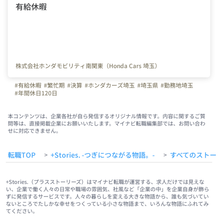
有給休暇
株式会社ホンダモビリティ南関東（Honda Cars 埼玉）
#有給休暇
#繁忙期
#決算
#ホンダカーズ埼玉
#埼玉県
#勤務地埼玉
#年間休日120日
本コンテンツは、企業各社が自ら発信するオリジナル情報です。内容に関するご質
問等は、直接掲載企業にお願いいたします。マイナビ転職編集部では、お問い合わ
せに対応できません。
転職TOP
+Stories. -つぎにつながる物語。-
すべてのストー
>
>
+Stories.（プラスストーリーズ）はマイナビ転職が運営する、求人だけでは見えな
い、企業で働く人々の日常や職場の雰囲気、社風など「企業の中」を企業自身が飾ら
ずに発信するサービスです。人々の暮らしを変える大きな物語から、誰も気づいてい
ないところでたしかな幸せをつくっている小さな物語まで、いろんな物語にふれてみ
てください。