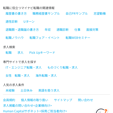
転職に役立つマイナビ転職の関連情報
履歴書の書き方
職務経歴書サンプル
自己PRサンプル
志望動機
適性診断
Uターン
退職願・退職届の書き方
年収
適職診断
仕事
面接対策
転職ノウハウ
転職フェア・イベント
転職WEBセミナー
求人検索
転職
求人
Pick Upキーワード
専門サイトで求人を探す
IT・エンジニア転職・求人
ものづくり転職・求人
女性 転職・求人
海外転職・求人
人気の求人条件
未経験
土日休み
英語を扱う求人
会員規約
個人情報の取り扱い
サイトマップ
問い合わせ
求人掲載の問い合わせ<企業様向け>
Human Capitalサポネット<採用ご担当者向け>