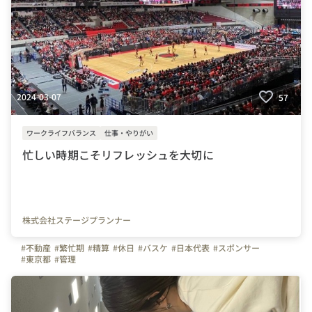
2024-03-07
57
ワークライフバランス
仕事・やりがい
忙しい時期こそリフレッシュを大切に
株式会社ステージプランナー
#不動産
#繁忙期
#精算
#休日
#バスケ
#日本代表
#スポンサー
#東京都
#管理