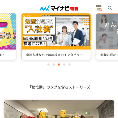
タビュー
転職に成功した先輩たちのインタビュー
＋Stori
item
item
item
item
item
0
1
2
3
4
Item
3
of
5
「繁忙期」のタグを含むストーリーズ