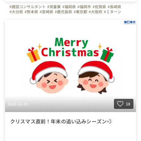
#建設コンサルタント
#測量業
#福岡県
#福岡市
#佐賀県
#長崎県
#大分県
#熊本県
#宮崎県
#鹿児島県
#東京都
#大阪府
#Ｉターン
#Ｕターン
#日常
#はたらく人
#繁忙期
2022-12-23
18
クリスマス直前！年末の追い込みシーズン💨