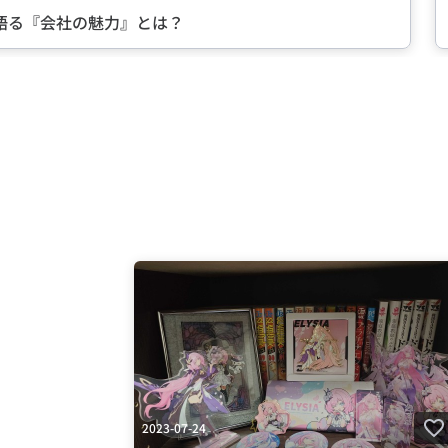
る『会社の魅力』とは？
中
Item
2
of
5
2023-07-24