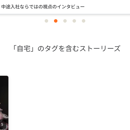
途入社ならではの視点のインタビュー
item
item
item
item
item
0
1
2
3
4
「自宅」のタグを含むストーリーズ
5