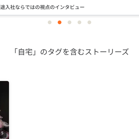
途入社ならではの視点のインタビュー
item
item
item
item
item
0
1
2
3
4
「自宅」のタグを含むストーリーズ
5