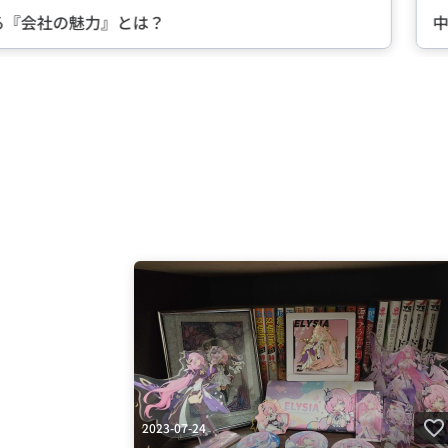
る『会社の魅力』とは？
中
Item
2
of
5
2023-07-24