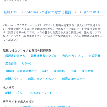
せに対応できません。
転職TOP
+Stories. -つぎにつながる物語。-
すべてのストー
>
>
+Stories.（プラスストーリーズ）はマイナビ転職が運営する、求人だけでは見えな
い、企業で働く人々の日常や職場の雰囲気、社風など「企業の中」を企業自身が飾ら
ずに発信するサービスです。人々の暮らしを変える大きな物語から、誰も気づいてい
ないところでたしかな幸せをつくっている小さな物語まで、いろんな物語にふれてみ
てください。
転職に役立つマイナビ転職の関連情報
履歴書の書き方
職務経歴書サンプル
自己PRサンプル
志望動機
適性診断
Uターン
退職願・退職届の書き方
年収
適職診断
仕事
面接対策
転職ノウハウ
転職フェア・イベント
転職WEBセミナー
求人検索
転職
求人
Pick Upキーワード
専門サイトで求人を探す
IT・エンジニア転職・求人
ものづくり転職・求人