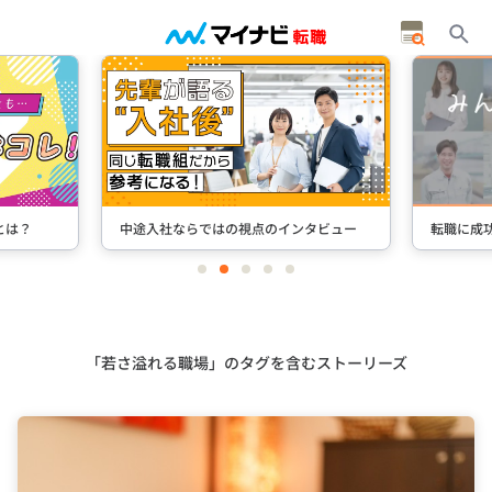
とは？
中途入社ならではの視点のインタビュー
転職に成
item
item
item
item
item
0
1
2
3
4
Item
2
of
5
「若さ溢れる職場」のタグを含むストーリーズ