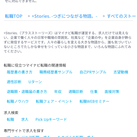
せに対応できません。
転職TOP
+Stories. -つぎにつながる物語。-
すべてのストー
>
>
+Stories.（プラスストーリーズ）はマイナビ転職が運営する、求人だけでは見えな
い、企業で働く人々の日常や職場の雰囲気、社風など「企業の中」を企業自身が飾ら
ずに発信するサービスです。人々の暮らしを変える大きな物語から、誰も気づいてい
ないところでたしかな幸せをつくっている小さな物語まで、いろんな物語にふれてみ
てください。
転職に役立つマイナビ転職の関連情報
履歴書の書き方
職務経歴書サンプル
自己PRサンプル
志望動機
適性診断
Uターン
退職願・退職届の書き方
年収
適職診断
仕事
面接対策
転職ノウハウ
転職フェア・イベント
転職WEBセミナー
求人検索
転職
求人
Pick Upキーワード
専門サイトで求人を探す