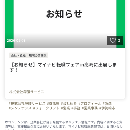
2026-01-07
3
会社・組織
職場の雰囲気
【お知らせ】マイナビ転職フェアin高崎に出展しま
す！
株式会社塚腰サービス
#株式会社塚腰サービス
#群馬県
#会社紹介
#プロフィール
#製造
#メンテナンス
#フォークリフト
#営業
#事務
#営業事務
#伊勢崎市
#太田市
#前橋市
#深谷市
#本庄市
本コンテンツは、企業各社が自ら発信するオリジナル情報です。内容に関するご質
問等は、直接掲載企業にお願いいたします。マイナビ転職編集部では、お問い合わ