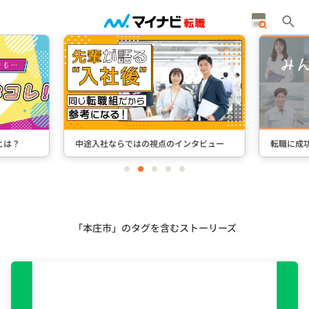
とは？
中途入社ならではの視点のインタビュー
転職に成
item
item
item
item
item
0
1
2
3
4
Item
2
of
5
「本庄市」のタグを含むストーリーズ