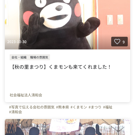
2023-10-30
9
会社・組織
職場の雰囲気
【秋の里まつり】くまモンも来てくれました！
社会福祉法人清和会
#写真で伝える会社の雰囲気
#熊本県
#くまモン
#まつり
#福祉
#清和会