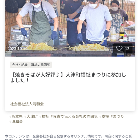
2023-10-19
12
会社・組織
職場の雰囲気
【焼きそばが大好評♪】大津町福祉まつりに参加し
ました！
社会福祉法人清和会
#熊本県
#大津町
#福祉
#写真で伝える会社の雰囲気
#支援
#まつり
#清和会
本コンテンツは、企業各社が自ら発信するオリジナル情報です。内容に関するご質