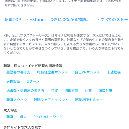
問等は、直接掲載企業にお願いいたします。マイナビ転職編集部では、お問い合わ
せに対応できません。
転職TOP
+Stories. -つぎにつながる物語。-
すべてのストー
>
>
+Stories.（プラスストーリーズ）はマイナビ転職が運営する、求人だけでは見えな
い、企業で働く人々の日常や職場の雰囲気、社風など「企業の中」を企業自身が飾ら
ずに発信するサービスです。人々の暮らしを変える大きな物語から、誰も気づいてい
ないところでたしかな幸せをつくっている小さな物語まで、いろんな物語にふれてみ
てください。
転職に役立つマイナビ転職の関連情報
履歴書の書き方
職務経歴書サンプル
自己PRサンプル
志望動機
適性診断
Uターン
退職願・退職届の書き方
年収
適職診断
仕事
面接対策
転職ノウハウ
転職フェア・イベント
転職WEBセミナー
求人検索
転職
求人
Pick Upキーワード
専門サイトで求人を探す