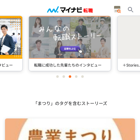
タビュー
転職に成功した先輩たちのインタビュー
＋Stori
item
item
item
item
item
0
1
2
3
4
Item
3
of
5
「まつり」のタグを含むストーリーズ