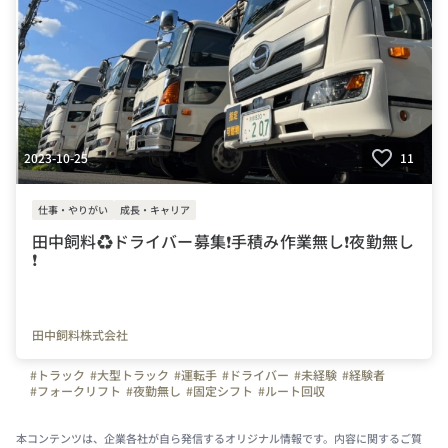
2023-10-25
11
仕事・やりがい
成長・キャリア
田中飼料♻️ドライバー募集❗️手積み作業無し❗️夜勤無し
❗️
田中飼料株式会社
#トラック
#大型トラック
#運転手
#ドライバー
#未経験
#経験者
#フォークリフト
#夜勤無し
#固定シフト
#ルート回収
本コンテンツは、企業各社が自ら発信するオリジナル情報です。内容に関するご質