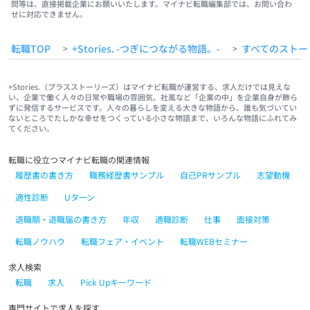
問等は、直接掲載企業にお願いいたします。マイナビ転職編集部では、お問い合わ
せに対応できません。
転職TOP
+Stories. -つぎにつながる物語。-
すべてのストー
>
>
+Stories.（プラスストーリーズ）はマイナビ転職が運営する、求人だけでは見えな
い、企業で働く人々の日常や職場の雰囲気、社風など「企業の中」を企業自身が飾ら
ずに発信するサービスです。人々の暮らしを変える大きな物語から、誰も気づいてい
ないところでたしかな幸せをつくっている小さな物語まで、いろんな物語にふれてみ
てください。
転職に役立つマイナビ転職の関連情報
履歴書の書き方
職務経歴書サンプル
自己PRサンプル
志望動機
適性診断
Uターン
退職願・退職届の書き方
年収
適職診断
仕事
面接対策
転職ノウハウ
転職フェア・イベント
転職WEBセミナー
求人検索
転職
求人
Pick Upキーワード
専門サイトで求人を探す