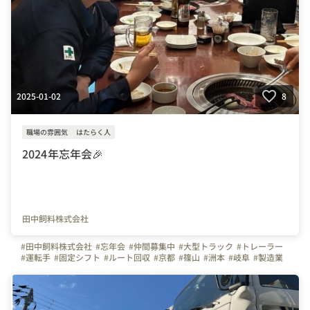
2025-01-02
8
職場の雰囲気
はたらく人
2024年忘年会🎉
田中飼料株式会社
#田中飼料株式会社
#忘年会
#仲間募集中
#大型トラック
#トレーラー
#運転手
#固定シフト
#ルート回収
#京都
#篠山
#洲本
#岐阜
#製造業
#製造スタッフ
#フォークリフト