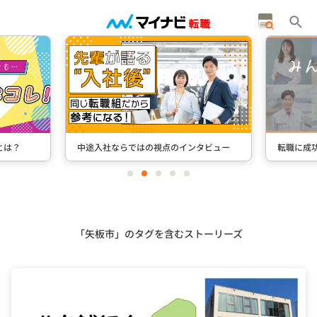
とは？
中途入社ならではの視点のインタビュー
転職に成
item
item
item
item
item
0
1
2
3
4
Item
2
of
5
「矢板市」のタグを含むストーリーズ