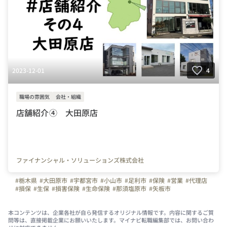
2023-12-01
4
職場の雰囲気
会社・組織
店舗紹介④ 大田原店
ファイナンシャル・ソリューションズ株式会社
#栃木県
#大田原市
#宇都宮市
#小山市
#足利市
#保険
#営業
#代理店
#損保
#生保
#損害保険
#生命保険
#那須塩原市
#矢板市
本コンテンツは、企業各社が自ら発信するオリジナル情報です。内容に関するご質
問等は、直接掲載企業にお願いいたします。マイナビ転職編集部では、お問い合わ