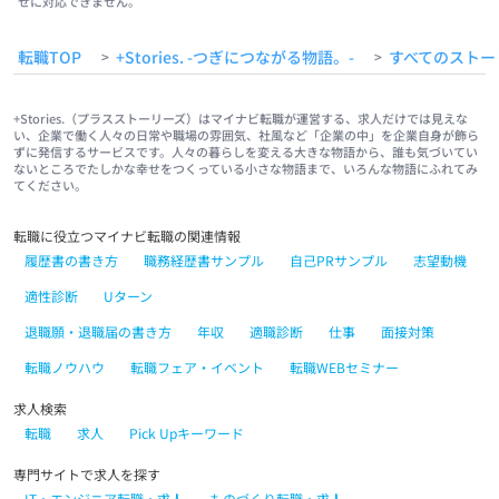
せに対応できません。
転職TOP
+Stories. -つぎにつながる物語。-
すべてのストー
>
>
+Stories.（プラスストーリーズ）はマイナビ転職が運営する、求人だけでは見えな
い、企業で働く人々の日常や職場の雰囲気、社風など「企業の中」を企業自身が飾ら
ずに発信するサービスです。人々の暮らしを変える大きな物語から、誰も気づいてい
ないところでたしかな幸せをつくっている小さな物語まで、いろんな物語にふれてみ
てください。
転職に役立つマイナビ転職の関連情報
履歴書の書き方
職務経歴書サンプル
自己PRサンプル
志望動機
適性診断
Uターン
退職願・退職届の書き方
年収
適職診断
仕事
面接対策
転職ノウハウ
転職フェア・イベント
転職WEBセミナー
求人検索
転職
求人
Pick Upキーワード
専門サイトで求人を探す
IT・エンジニア転職・求人
ものづくり転職・求人