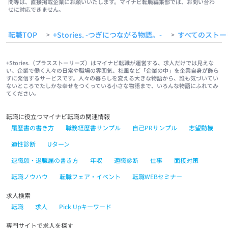
問等は、直接掲載企業にお願いいたします。マイナビ転職編集部では、お問い合わ
せに対応できません。
転職TOP
+Stories. -つぎにつながる物語。-
すべてのストー
>
>
+Stories.（プラスストーリーズ）はマイナビ転職が運営する、求人だけでは見えな
い、企業で働く人々の日常や職場の雰囲気、社風など「企業の中」を企業自身が飾ら
ずに発信するサービスです。人々の暮らしを変える大きな物語から、誰も気づいてい
ないところでたしかな幸せをつくっている小さな物語まで、いろんな物語にふれてみ
てください。
転職に役立つマイナビ転職の関連情報
履歴書の書き方
職務経歴書サンプル
自己PRサンプル
志望動機
適性診断
Uターン
退職願・退職届の書き方
年収
適職診断
仕事
面接対策
転職ノウハウ
転職フェア・イベント
転職WEBセミナー
求人検索
転職
求人
Pick Upキーワード
専門サイトで求人を探す