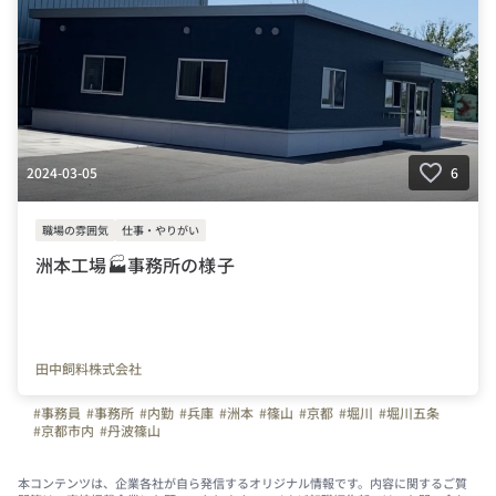
2024-03-05
6
職場の雰囲気
仕事・やりがい
洲本工場🏭事務所の様子
田中飼料株式会社
#事務員
#事務所
#内勤
#兵庫
#洲本
#篠山
#京都
#堀川
#堀川五条
#京都市内
#丹波篠山
本コンテンツは、企業各社が自ら発信するオリジナル情報です。内容に関するご質