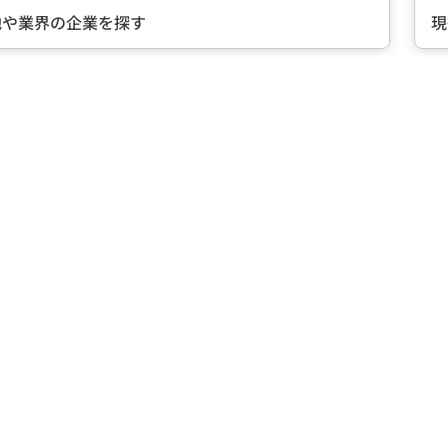
現役社員が語る『会社の魅力』とは？
Item
2
of
5