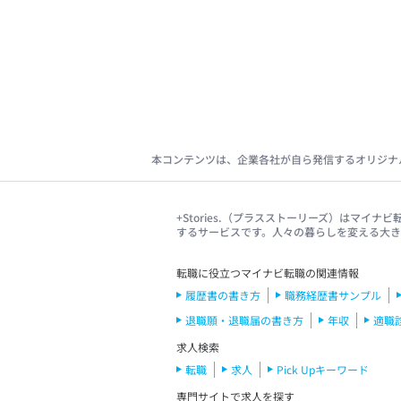
本コンテンツは、企業各社が自ら発信するオリジナ
+Stories.（プラスストーリーズ）はマ
するサービスです。人々の暮らしを変える大
転職に役立つマイナビ転職の関連情報
履歴書の書き方
職務経歴書サンプル
退職願・退職届の書き方
年収
適職
求人検索
転職
求人
Pick Upキーワード
専門サイトで求人を探す