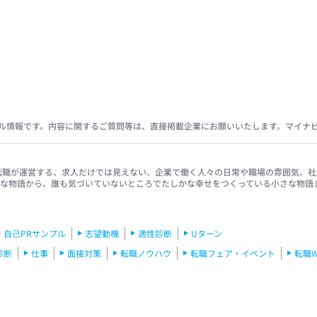
ル情報です。内容に関するご質問等は、直接掲載企業にお願いいたします。マイナ
イナビ転職が運営する、求人だけでは見えない、企業で働く人々の日常や職場の雰囲気
きな物語から、誰も気づいていないところでたしかな幸せをつくっている小さな物語
自己PRサンプル
志望動機
適性診断
Uターン
診断
仕事
面接対策
転職ノウハウ
転職フェア・イベント
転職