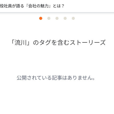
中途入社ならではの視点のインタビュー
item
item
item
item
item
0
1
2
3
4
「流川」のタグを含むストーリーズ
公開されている記事はありません。