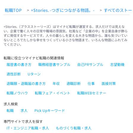
転職TOP
+Stories. -つぎにつながる物語。-
すべてのストー
>
>
+Stories.（プラスストーリーズ）はマイナビ転職が運営する、求人だけでは見えな
い、企業で働く人々の日常や職場の雰囲気、社風など「企業の中」を企業自身が飾ら
ずに発信するサービスです。人々の暮らしを変える大きな物語から、誰も気づいてい
ないところでたしかな幸せをつくっている小さな物語まで、いろんな物語にふれてみ
てください。
転職に役立つマイナビ転職の関連情報
履歴書の書き方
職務経歴書サンプル
自己PRサンプル
志望動機
適性診断
Uターン
退職願・退職届の書き方
年収
適職診断
仕事
面接対策
転職ノウハウ
転職フェア・イベント
転職WEBセミナー
求人検索
転職
求人
Pick Upキーワード
専門サイトで求人を探す
IT・エンジニア転職・求人
ものづくり転職・求人