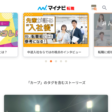
とは？
中途入社ならではの視点のインタビュー
転職に成
item
item
item
item
item
0
1
2
3
4
Item
2
of
5
「カープ」のタグを含むストーリーズ