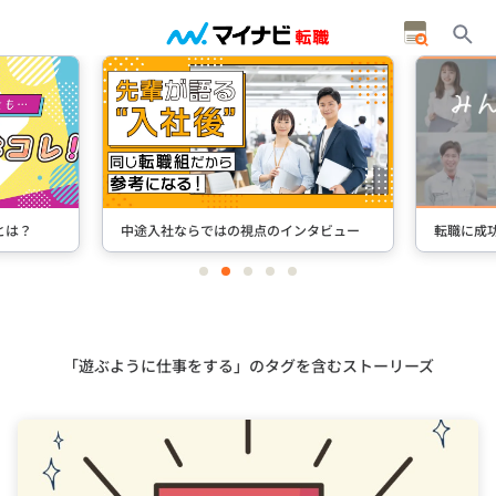
とは？
中途入社ならではの視点のインタビュー
転職に成
item
item
item
item
item
0
1
2
3
4
Item
2
of
5
「遊ぶように仕事をする」のタグを含むストーリーズ