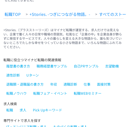
せに対応できません。
転職TOP
+Stories. -つぎにつながる物語。-
すべてのストー
>
>
+Stories.（プラスストーリーズ）はマイナビ転職が運営する、求人だけでは見えな
い、企業で働く人々の日常や職場の雰囲気、社風など「企業の中」を企業自身が飾ら
ずに発信するサービスです。人々の暮らしを変える大きな物語から、誰も気づいてい
ないところでたしかな幸せをつくっている小さな物語まで、いろんな物語にふれてみ
てください。
転職に役立つマイナビ転職の関連情報
履歴書の書き方
職務経歴書サンプル
自己PRサンプル
志望動機
適性診断
Uターン
退職願・退職届の書き方
年収
適職診断
仕事
面接対策
転職ノウハウ
転職フェア・イベント
転職WEBセミナー
求人検索
転職
求人
Pick Upキーワード
専門サイトで求人を探す
IT・エンジニア転職・求人
ものづくり転職・求人