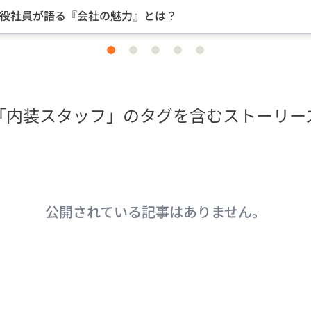
役社員が語る『会社の魅力』とは？
item
item
item
item
item
0
1
2
3
4
「内装スタッフ」のタグを含むストーリー
公開されている記事はありません。