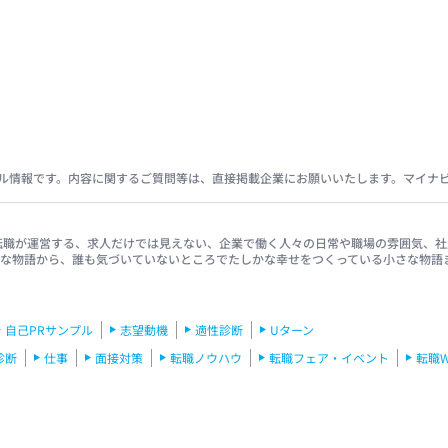
ル情報です。内容に関するご質問等は、直接掲載企業にお願いいたします。マイナ
イナビ転職が運営する、求人だけでは見えない、企業で働く人々の日常や職場の雰囲気
きな物語から、誰も気づいていないところでたしかな幸せをつくっている小さな物語
自己PRサンプル
志望動機
適性診断
Uターン
診断
仕事
面接対策
転職ノウハウ
転職フェア・イベント
転職