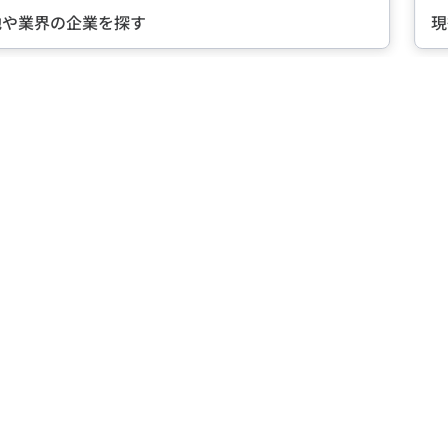
地や業界の企業を探す
現
Item
1
of
5