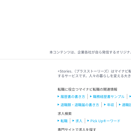
本コンテンツは、企業各社が自ら発信するオリジナ
+Stories.（プラスストーリーズ）はマ
するサービスです。人々の暮らしを変える大
転職に役立つマイナビ転職の関連情報
履歴書の書き方
職務経歴書サンプル
退職願・退職届の書き方
年収
適職
求人検索
転職
求人
Pick Upキーワード
専門サイトで求人を探す