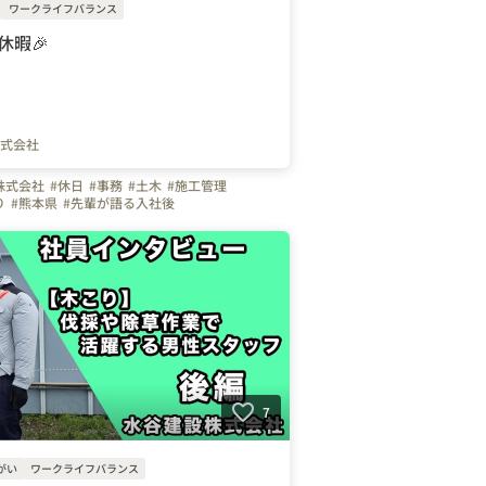
ワークライフバランス
休暇🎉
式会社
株式会社
#休日
#事務
#土木
#施工管理
り
#熊本県
#先輩が語る入社後
しポイント
7
がい
ワークライフバランス