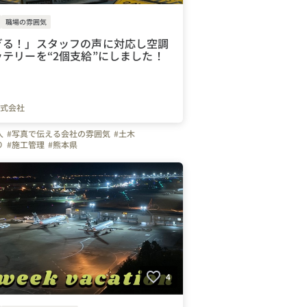
職場の雰囲気
ぎる！」スタッフの声に対応し空調
テリーを“2個支給”にしました！
式会社
人
#写真で伝える会社の雰囲気
#土木
り
#施工管理
#熊本県
輩のキャラクター
#伐採
#林業
利厚生
#八代市
#水谷建設株式会社
#水谷建設
しポイント
4