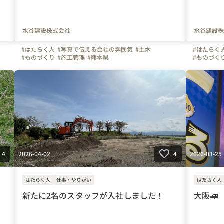
水谷建設株式会社
水谷建設株
#はたらく人
#写真で伝える会社の雰囲気
#土木
#はたらく
#ものづくり
#施工管理
#熊本県
#ものづく
#上司や先輩のキャラクター
#自慢の福利厚生
#八代市
#上司や先
設
#水谷建設株式会社
#水谷建設
#自慢の福
2026-04-02
2026-03-25
4
4
はたらく人
仕事・やりがい
はたらく人
新たに2名のスタッフが入社しました！
大阪🚄