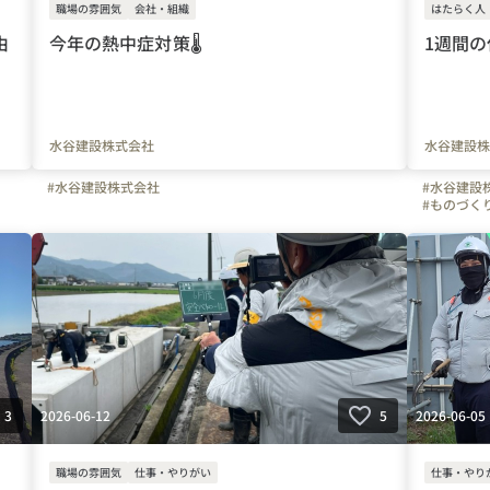
職場の雰囲気
会社・組織
はたらく人
由
今年の熱中症対策🌡️
1週間の
水谷建設株式会社
水谷建設株
#水谷建設株式会社
#水谷建設
#ものづく
#会社の推
2026-06-12
2026-06-05
3
5
職場の雰囲気
仕事・やりがい
仕事・やり