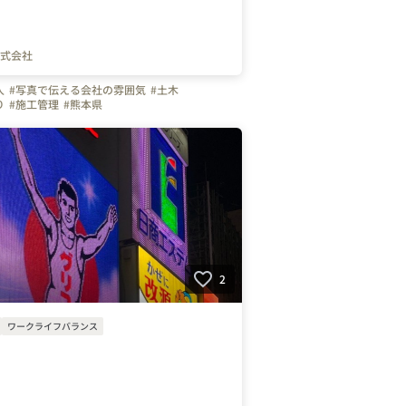
式会社
人
#写真で伝える会社の雰囲気
#土木
り
#施工管理
#熊本県
輩のキャラクター
#伐採
#除草
#登山
#林業
利厚生
#八代市
#水谷建設株式会社
#水谷建設
2
ワークライフバランス