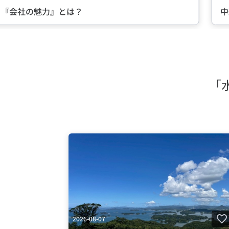
る『会社の魅力』とは？
中
Item
2
of
5
「
2026-08-07