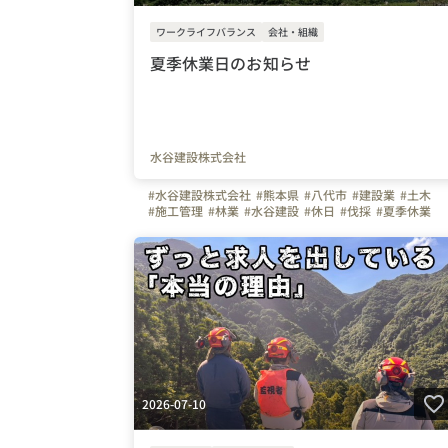
ワークライフバランス
会社・組織
夏季休業日のお知らせ
水谷建設株式会社
#水谷建設株式会社
#熊本県
#八代市
#建設業
#土木
#施工管理
#林業
#水谷建設
#休日
#伐採
#夏季休業
2026-07-10