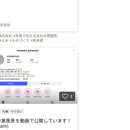
式会社
株式会社
#写真で伝える会社の雰囲気
#土木
#ものづくり
#熊本県
3
仕事・やりがい
作業風景を動画で公開しています！
ram)