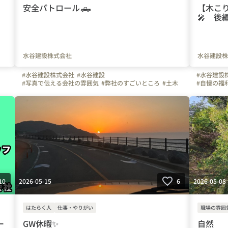
安全パトロール🛻
【木こ
🎤 後
水谷建設株式会社
水谷建設株
#水谷建設株式会社
#水谷建設
#水谷建設
#写真で伝える会社の雰囲気
#弊社のすごいところ
#土木
#自慢の福
#ものづくり
#熊本県
#林業
#除草
#スキルア
#やりがいを感じる瞬間
#熊本県
#
2026-05-15
2026-05-08
10
6
はたらく人
仕事・やりがい
職場の雰囲
ー
GW休暇✨
自然