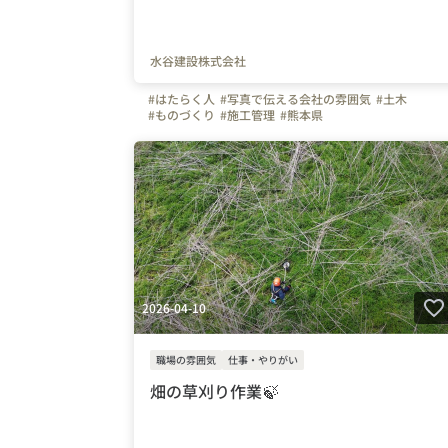
水谷建設株式会社
#はたらく人
#写真で伝える会社の雰囲気
#土木
#ものづくり
#施工管理
#熊本県
#上司や先輩のキャラクター
#伐採
#除草
#登山
#林業
#自慢の福利厚生
#八代市
#水谷建設株式会社
#水谷建
2026-04-10
職場の雰囲気
仕事・やりがい
畑の草刈り作業🍃