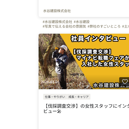
水谷建設株式会社
#水谷建設株式会社
#水谷建設
#写真で伝える会社の雰囲気
#弊社のすごいところ
#土
#ものづくり
#熊本県
#林業
#除草
#やりがいを感じる瞬間
2026-03-06
仕事・やりがい
成長・キャリア
【伐採調査交渉】の女性スタッフにイン
ビュー🎤