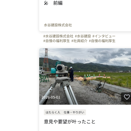
🎤 前編
水谷建設株式会社
#水谷建設株式会社
#水谷建設
#インタビュー
#自慢の福利厚生
#社員紹介
#自慢の福利厚生
#スキルアップ
#土木
#ものづくり
#休日
#お金のハナ
#熊本県
#写真で伝える会社の雰囲気
2026-05-01
はたらく人
仕事・やりがい
意見や要望が叶ったこと