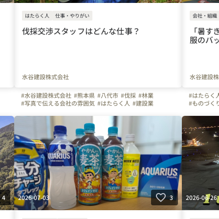
はたらく人
仕事・やりがい
会社・組織
伐採交渉スタッフはどんな仕事？
「暑す
服のバッ
水谷建設株式会社
水谷建設株
#水谷建設株式会社
#熊本県
#八代市
#伐採
#林業
#はたらく
#写真で伝える会社の雰囲気
#はたらく人
#建設業
#ものづく
#上司や先
#自慢の福
#会社の推
2026-07-03
2026-06-26
4
3