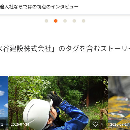
途入社ならではの視点のインタビュー
item
item
item
item
item
0
1
2
3
4
水谷建設株式会社」のタグを含むストーリ
2026-07-24
2026-07-17
1
4