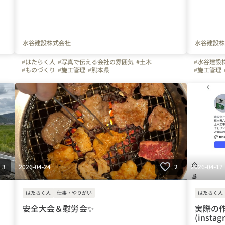
水谷建設株式会社
水谷建設株
#はたらく人
#写真で伝える会社の雰囲気
#土木
#水谷建設
#ものづくり
#施工管理
#熊本県
#施工管理
シ
#上司や先輩のキャラクター
#自慢の福利厚生
#八代市
#水谷建設株式会社
#水谷建設
2026-04-24
2026-04-17
3
2
はたらく人
仕事・やりがい
はたらく人
安全大会＆慰労会✨
実際の
(instag