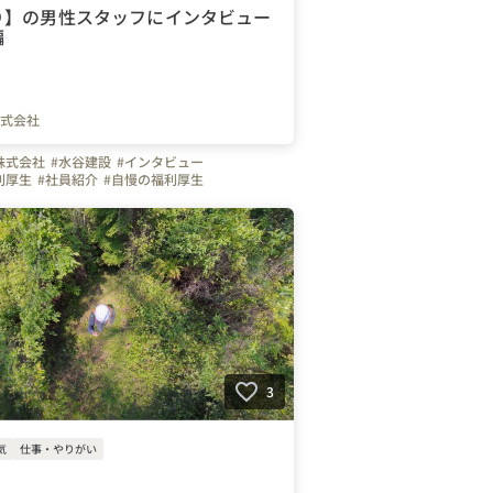
り】の男性スタッフにインタビュー
編
式会社
株式会社
#水谷建設
#インタビュー
利厚生
#社員紹介
#自慢の福利厚生
ップ
#土木
#ものづくり
#休日
#お金のハナシ
写真で伝える会社の雰囲気
3
気
仕事・やりがい