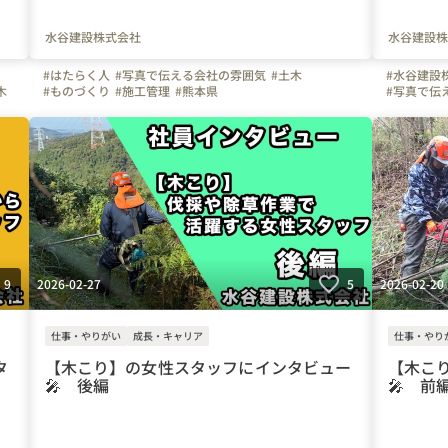
水谷建設株式会社
水谷建設株
#はたらく人
#写真で伝える会社の雰囲気
#土木
#水谷建設
木
#ものづくり
#施工管理
#熊本県
#写真で伝
#上司や先輩のキャラクター
#伐採
#除草
#登山
#林業
#ワークラ
#自慢の福利厚生
#八代市
#水谷建設株式会社
#水谷建設
2026-02-27
2026-02-20
9
5
仕事・やりがい
成長・キャリア
仕事・やり
タ
【木こり】の女性スタッフにインタビュー
【木こ
🎤 後編
🎤 前