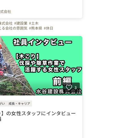
式会社
株式会社
#建設業
#土木
える会社の雰囲気
#熊本県
#休日
イフバランス
3
がい
成長・キャリア
り】の女性スタッフにインタビュー
編