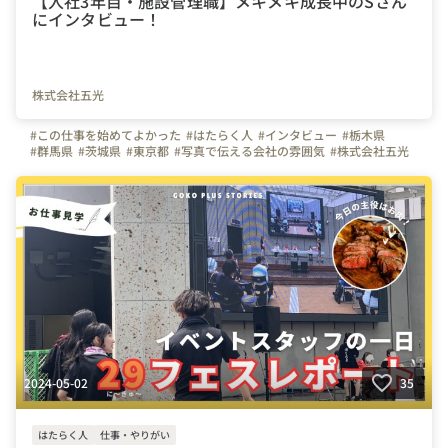
【入社3年目・施設管理職】メキメキ成長中のSさん
にインタビュー！
株式会社五光
#この仕事を始めてよかった
#はたらく人
#インタビュー
#栃木県
#群馬県
#茨城県
#東京都
#写真で伝える会社の雰囲気
#株式会社五光
#（株）五光
#五光
2024-05-02
35
はたらく人
仕事・やりがい