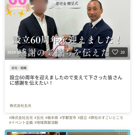
2024-12-28
20
会社・組織
設立60周年を迎えましたので支えて下さった皆さん
に感謝を伝えたい！
株式会社五光
#株式会社五光
#五光
#栃木県
#宇都宮市
#設立
#弊社のすごいところ
#イベント企画
#地域貢献活動