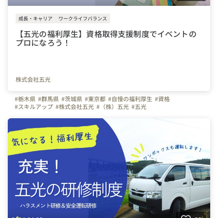
成長・キャリア
ワークライフバランス
【五光の福利厚生】資格取得支援制度でイベントの
プロになろう！
株式会社五光
#栃木県
#群馬県
#茨城県
#東京都
#自慢の福利厚生
#資格
#スキルアップ
#株式会社五光
#（株）五光
#五光