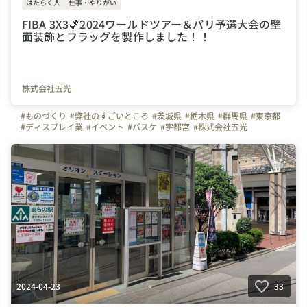
はたらく人
仕事・やりがい
FIBA 3X3🏀2024ワールドツアー＆パリ予選大会の壁
面装飾とフラッグを製作しました！！
株式会社五光
#ものづくり
#弊社のすごいところ
#茨城県
#栃木県
#群馬県
#東京都
#ディスプレイ業
#イベント
#バスケ
#宇都宮
#株式会社五光
#（株）五光
#五光
2024-04-23
33