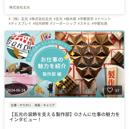
株式会社五光
#（株）五光
#株式会社五光
#五光
#栃木県
#宇都宮市
#イベント
#ディスプレイ
#社内研修
#リーダーシップ
#スキル
#中堅社員
#役職者
#成長
#研修レポート
2024-06-24
57
仕事・やりがい
成長・キャリア
【五光の装飾を支える製作部】Oさんに仕事の魅力を
インタビュー！