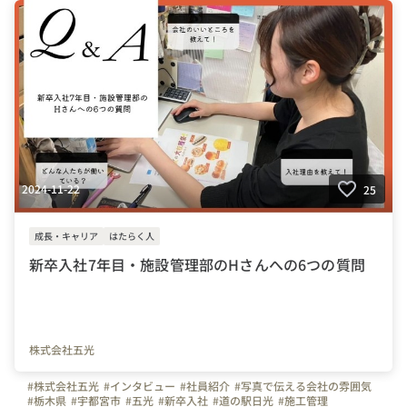
#ライトキューブ宇都宮
#イルミネーション
#クリスマス
2024-11-22
25
成長・キャリア
はたらく人
新卒入社7年目・施設管理部のHさんへの6つの質問
株式会社五光
#株式会社五光
#インタビュー
#社員紹介
#写真で伝える会社の雰囲気
#栃木県
#宇都宮市
#五光
#新卒入社
#道の駅日光
#施工管理