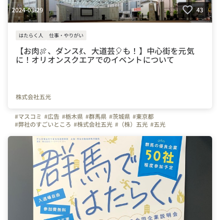
2024-03-29
43
はたらく人
仕事・やりがい
【お肉🍖、ダンス💃、大道芸🎈も！】中心街を元気
に！オリオンスクエアでのイベントについて
株式会社五光
#マスコミ
#広告
#栃木県
#群馬県
#茨城県
#東京都
#弊社のすごいところ
#株式会社五光
#（株）五光
#五光