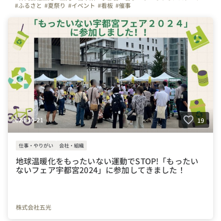
#ふるさと
#夏祭り
#イベント
#看板
#催事
2024-10-21
19
仕事・やりがい
会社・組織
地球温暖化をもったいない運動でSTOP!「もったい
ないフェア宇都宮2024」に参加してきました！
株式会社五光