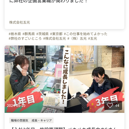
に弊社の企画営業職が関わりました！
株式会社五光
#栃木県
#群馬県
#茨城県
#東京都
#この仕事を始めてよかった
#弊社のすごいところ
#株式会社五光
#（株）五光
#五光
#バスケットボール
#バスケ
#３X３
2024-05-10
44
職場の雰囲気
成長・キャリア