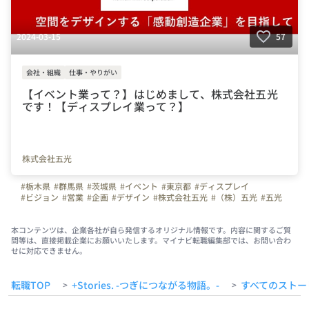
2024-03-15
57
会社・組織
仕事・やりがい
【イベント業って？】はじめまして、株式会社五光
です！【ディスプレイ業って？】
株式会社五光
#栃木県
#群馬県
#茨城県
#イベント
#東京都
#ディスプレイ
#ビジョン
#営業
#企画
#デザイン
#株式会社五光
#（株）五光
#五光
本コンテンツは、企業各社が自ら発信するオリジナル情報です。内容に関するご質
問等は、直接掲載企業にお願いいたします。マイナビ転職編集部では、お問い合わ
せに対応できません。
転職TOP
+Stories. -つぎにつながる物語。-
すべてのストー
>
>