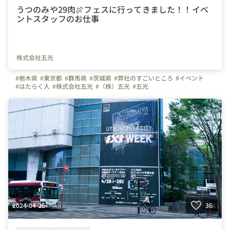
うつのみや29肉🍖フェスに行ってきました！！イベ
ントスタッフのお仕事
株式会社五光
#栃木県
#東京都
#群馬県
#茨城県
#弊社のすごいところ
#イベント
#はたらく人
#株式会社五光
#（株）五光
#五光
2024-04-26
36