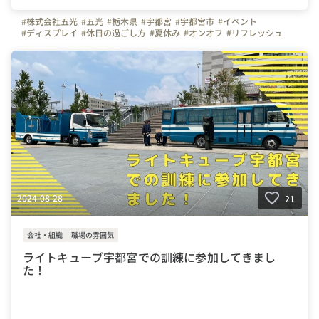
#株式会社五光
#五光
#栃木県
#宇都宮
#宇都宮市
#イベント
#ディスプレイ
#休日の過ごし方
#夏休み
#オンオフ
#リフレッシュ
#休日
#しっかり休む
#社員の休日
2024-08-28
21
会社・組織
職場の雰囲気
ライトキューブ宇都宮での訓練に参加してきまし
た！