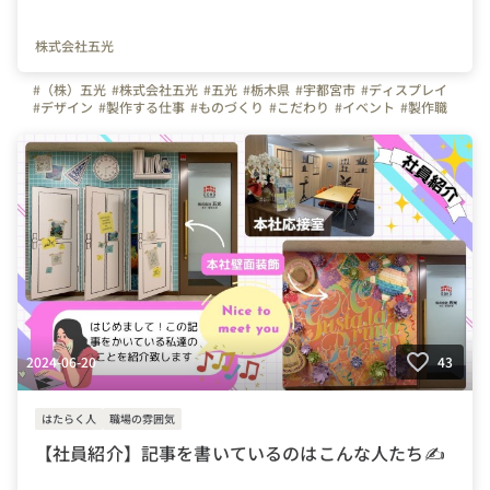
株式会社五光
#（株）五光
#株式会社五光
#五光
#栃木県
#宇都宮市
#ディスプレイ
#デザイン
#製作する仕事
#ものづくり
#こだわり
#イベント
#製作職
#仕事の魅力
#やりがい
2024-06-20
43
はたらく人
職場の雰囲気
【社員紹介】記事を書いているのはこんな人たち✍