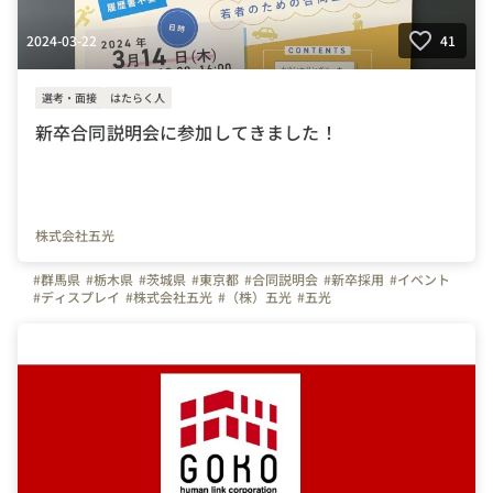
2024-03-22
41
選考・面接
はたらく人
新卒合同説明会に参加してきました！
株式会社五光
#群馬県
#栃木県
#茨城県
#東京都
#合同説明会
#新卒採用
#イベント
#ディスプレイ
#株式会社五光
#（株）五光
#五光