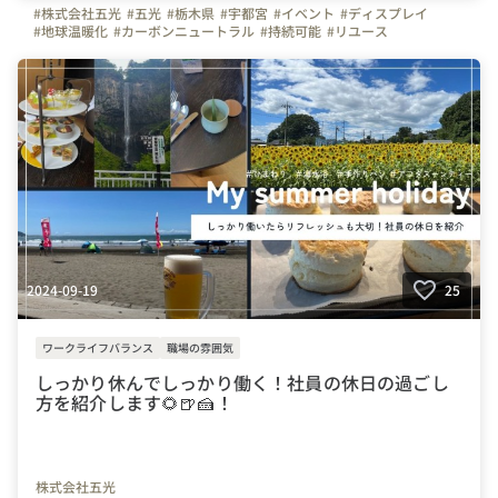
#株式会社五光
#五光
#栃木県
#宇都宮
#イベント
#ディスプレイ
#地球温暖化
#カーボンニュートラル
#持続可能
#リユース
#リサイクル
#もったいないフェア宇都宮2024
2024-09-19
25
ワークライフバランス
職場の雰囲気
しっかり休んでしっかり働く！社員の休日の過ごし
方を紹介します🌻🍺🍰！
株式会社五光