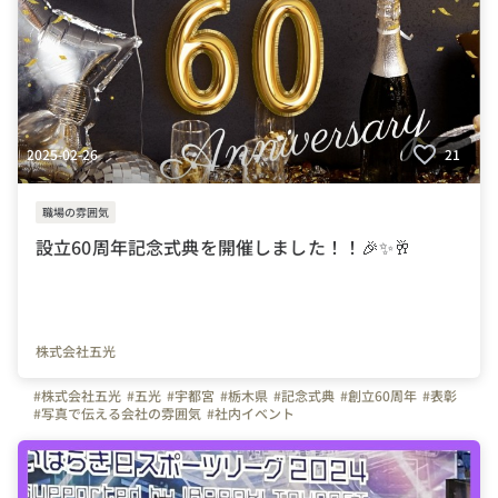
2025-02-26
21
職場の雰囲気
設立60周年記念式典を開催しました！！🎉✨🥂
株式会社五光
#株式会社五光
#五光
#宇都宮
#栃木県
#記念式典
#創立60周年
#表彰
#写真で伝える会社の雰囲気
#社内イベント