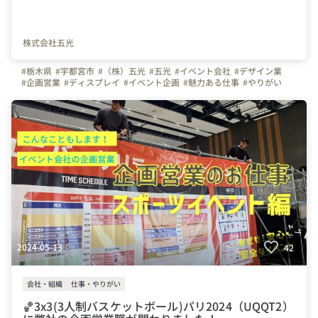
株式会社五光
#栃木県
#宇都宮市
#（株）五光
#五光
#イベント会社
#デザイン業
#企画営業
#ディスプレイ
#イベント企画
#魅力ある仕事
#やりがい
#スキルアップ
#産休
#女性活躍
#株式会社五光
2024-05-13
42
会社・組織
仕事・やりがい
🏀3x3(3人制バスケットボール)パリ2024（UQQT2）