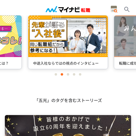
タビュー
転職に成功した先輩たちのインタビュー
＋Stori
item
item
item
item
item
0
1
2
3
4
Item
3
of
5
「五光」のタグを含むストーリーズ