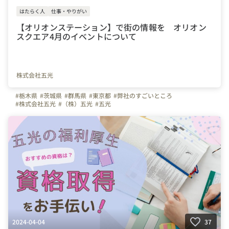
はたらく人
仕事・やりがい
【オリオンステーション】で街の情報を オリオン
スクエア4月のイベントについて
株式会社五光
#栃木県
#茨城県
#群馬県
#東京都
#弊社のすごいところ
#株式会社五光
#（株）五光
#五光
2024-04-04
37