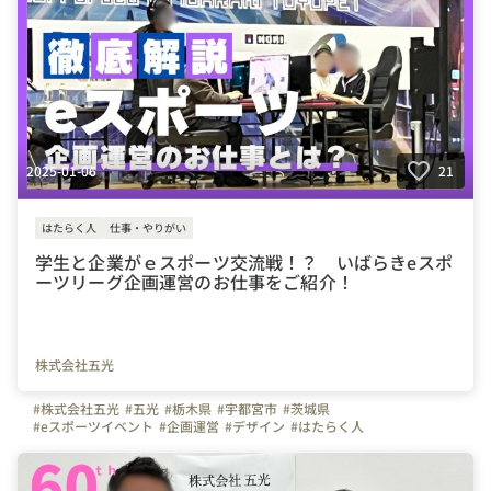
2025-01-06
21
はたらく人
仕事・やりがい
学生と企業がｅスポーツ交流戦！？ いばらきeスポ
ーツリーグ企画運営のお仕事をご紹介！
株式会社五光
#株式会社五光
#五光
#栃木県
#宇都宮市
#茨城県
#eスポーツイベント
#企画運営
#デザイン
#はたらく人