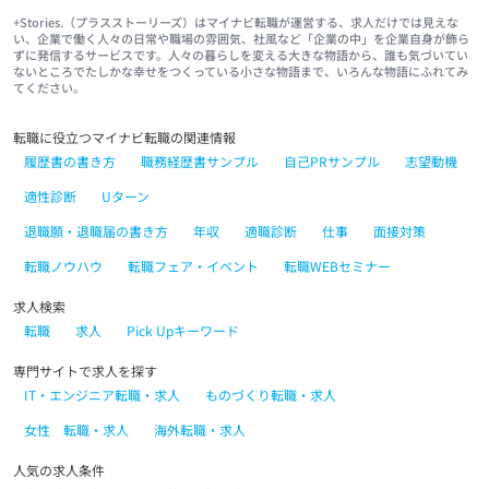
+Stories.（プラスストーリーズ）はマイナビ転職が運営する、求人だけでは見えな
い、企業で働く人々の日常や職場の雰囲気、社風など「企業の中」を企業自身が飾ら
ずに発信するサービスです。人々の暮らしを変える大きな物語から、誰も気づいてい
ないところでたしかな幸せをつくっている小さな物語まで、いろんな物語にふれてみ
てください。
転職に役立つマイナビ転職の関連情報
履歴書の書き方
職務経歴書サンプル
自己PRサンプル
志望動機
適性診断
Uターン
退職願・退職届の書き方
年収
適職診断
仕事
面接対策
転職ノウハウ
転職フェア・イベント
転職WEBセミナー
求人検索
転職
求人
Pick Upキーワード
専門サイトで求人を探す
IT・エンジニア転職・求人
ものづくり転職・求人
女性 転職・求人
海外転職・求人
人気の求人条件