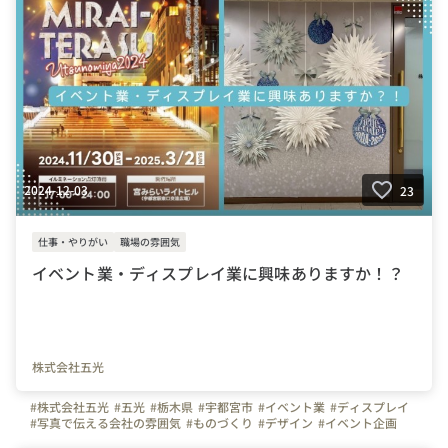
2024-12-03
23
仕事・やりがい
職場の雰囲気
イベント業・ディスプレイ業に興味ありますか！？
株式会社五光
#株式会社五光
#五光
#栃木県
#宇都宮市
#イベント業
#ディスプレイ
#写真で伝える会社の雰囲気
#ものづくり
#デザイン
#イベント企画
#施工管理
#弊社のすごいところ
#オリオンスクエア
#大谷コネクト