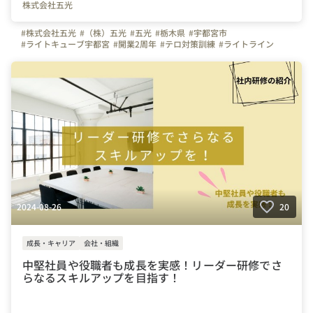
株式会社五光
#株式会社五光
#（株）五光
#五光
#栃木県
#宇都宮市
#ライトキューブ宇都宮
#開業2周年
#テロ対策訓練
#ライトライン
#イベント
#研修レポート
2024-08-26
20
成長・キャリア
会社・組織
中堅社員や役職者も成長を実感！リーダー研修でさ
らなるスキルアップを目指す！