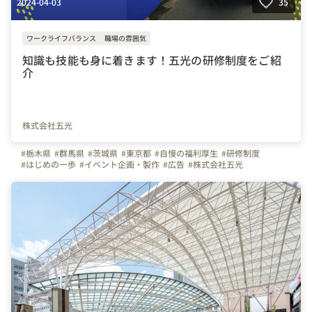
2024-04-03
35
ワークライフバランス
職場の雰囲気
知識も技能も身に着きます！五光の研修制度をご紹
介
株式会社五光
#栃木県
#群馬県
#茨城県
#東京都
#自慢の福利厚生
#研修制度
#はじめの一歩
#イベント企画・製作
#広告
#株式会社五光
#（株）五光
#五光
#研修レポート