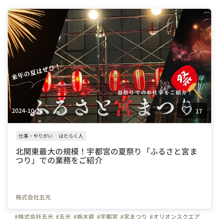
#オフィスを紹介します
#上司や先輩のキャラクター
#日光
#世界遺産日光
#ニコニコ本陣
#入社エントリー
2024-10-28
17
仕事・やりがい
はたらく人
北関東最大の規模！宇都宮の夏祭り「ふるさと宮ま
つり」での業務をご紹介
株式会社五光
#株式会社五光
#五光
#栃木県
#宇都宮
#宮まつり
#オリオンスクエア