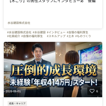
【木こり】の男性スタッフにインタビュー🎤 後編
水谷建設株式会社
#水谷建設株式会社
#水谷建設
#インタビュー
#自慢の福利厚生
#社員紹介
#自慢の福利厚生
#スキルアップ
#土木
#ものづくり
#休日
#お金のハナシ
#熊本県
#写真で伝える会社の雰囲気
2026-06-01
6
成長・キャリア