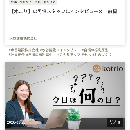
仕事・やりがい
成長・キャリア
【木こり】の男性スタッフにインタビュー🎤 前編
水谷建設株式会社
#水谷建設株式会社
#水谷建設
#インタビュー
#自慢の福利厚生
#社員紹介
#自慢の福利厚生
#スキルアップ
#土木
#ものづくり
#休日
#お金のハナシ
#熊本県
#写真で伝える会社の雰囲気
2026-05-29
5