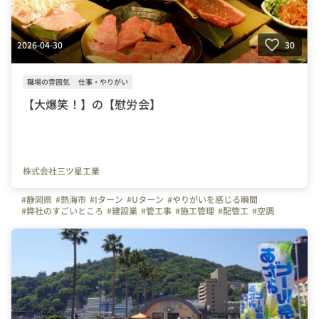
2026-04-30
30
職場の雰囲気
仕事・やりがい
【大爆笑！】の【慰労会】
株式会社三ツ星工業
#静岡県
#熱海市
#Iターン
#Uターン
#やりがいを感じる瞬間
#弊社のすごいところ
#建設業
#管工事
#施工管理
#配管工
#空調
#ものづくり
#経験者
#未経験者
#連休
#残業少ない
#お金のハナシ
#年末年始
#賞与
#利益配当
#決算賞与
#社員旅行
#面接担当の素顔
#三ツ星工業
#写真で伝える会社の雰囲気
#会社の推しポイント
#社内イベント
#自慢の福利厚生
#はたらく人
#上司や先輩のキャラクター
#設備
#株式会社三ツ星工業