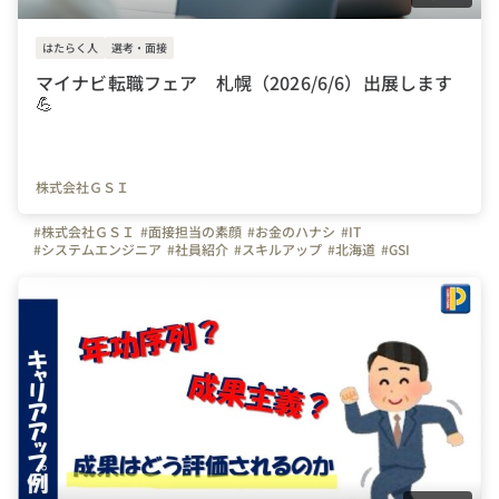
はたらく人
選考・面接
マイナビ転職フェア 札幌（2026/6/6）出展します
💪
株式会社ＧＳＩ
#株式会社ＧＳＩ
#面接担当の素顔
#お金のハナシ
#IT
#システムエンジニア
#社員紹介
#スキルアップ
#北海道
#GSI
#WEBシステム
#開発
#上場企業
#転勤なし
#未経験歓迎
#研修
#上流工程
#下流工程
#Java
#転職
#転職フェア
#マイナビ転職フェア