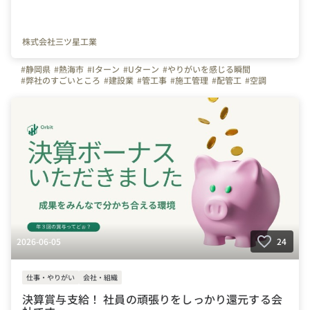
株式会社三ツ星工業
#静岡県
#熱海市
#Iターン
#Uターン
#やりがいを感じる瞬間
#弊社のすごいところ
#建設業
#管工事
#施工管理
#配管工
#空調
#ものづくり
#経験者
#未経験者
#連休
#残業少ない
#お金のハナシ
#年末年始
#賞与
#利益配当
#決算賞与
#社員旅行
#面接担当の素顔
#三ツ星工業
#写真で伝える会社の雰囲気
#会社の推しポイント
#社内イベント
#自慢の福利厚生
#はたらく人
#上司や先輩のキャラクター
#設備
#株式会社三ツ星工業
2026-06-05
24
仕事・やりがい
会社・組織
決算賞与支給！ 社員の頑張りをしっかり還元する会