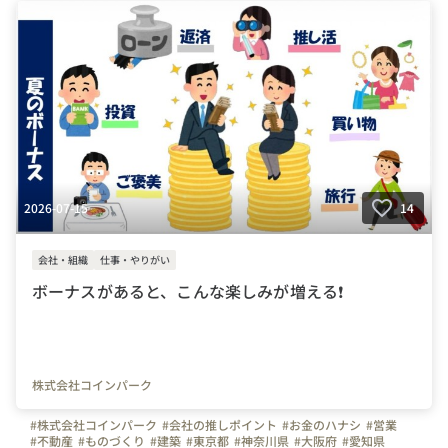
#転職してよかったこと
#Iターン
#Uターン
#熱海市
#会社の推しポイント
#建設業
#管工事
#水道業界
#地域社会貢献
#安定キャリア
#技術者募集
#経験者募集
#転職歓迎
#楽しく仕事
#転勤なし
#未経験者可
#Jターン
#安定性
#お金のハナシ
#三ツ星工業
#株式会社三ツ星工業
#年末年始休暇
#賞与
#社内イベント
#休日
#設備
#夏季休暇
#オフィスを紹介します
2026-07-15
14
会社・組織
仕事・やりがい
ボーナスがあると、こんな楽しみが増える❗️
株式会社コインパーク
#株式会社コインパーク
#会社の推しポイント
#お金のハナシ
#営業
#不動産
#ものづくり
#建築
#東京都
#神奈川県
#大阪府
#愛知県