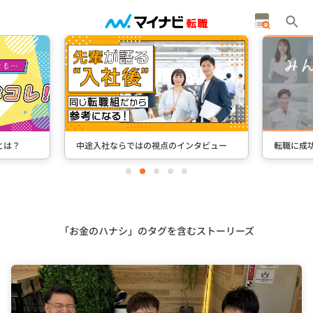
タビュー
転職に成功した先輩たちのインタビュー
＋Stori
item
item
item
item
item
0
1
2
3
4
Item
3
of
5
「お金のハナシ」のタグを含むストーリーズ