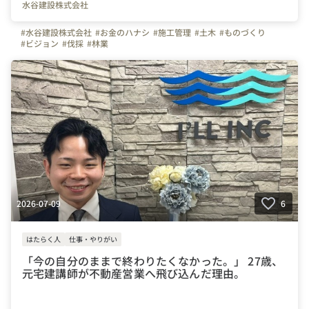
水谷建設株式会社
#水谷建設株式会社
#お金のハナシ
#施工管理
#土木
#ものづくり
#ビジョン
#伐採
#林業
2026-07-09
6
はたらく人
仕事・やりがい
「今の自分のままで終わりたくなかった。」 27歳、
元宅建講師が不動産営業へ飛び込んだ理由。