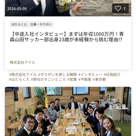
2026-05-09
7
はたらく人
仕事・やりがい
【中途⼊社インタビュー】まずは年収1000万円！⻘
森⼭⽥サッカー部出⾝23歳が未経験から挑む理由⁉
株式会社アイル
#株式会社アイル
#やりがいを感じる瞬間
#インタビュー
#社員紹介
#はたらく人
#弊社のすごいところ
#営業
#不動産
#東京都
#お金のハナシ
#先輩が語る入社後
#会社の推しポイント