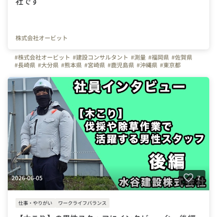
社です
株式会社オービット
#株式会社オービット
#建設コンサルタント
#測量
#福岡県
#佐賀県
#長崎県
#大分県
#熊本県
#宮崎県
#鹿児島県
#沖縄県
#東京都
#大阪府
#弊社のすごいところ
#やりがいを感じる瞬間
#お金のハナシ
2026-06-05
7
仕事・やりがい
ワークライフバランス