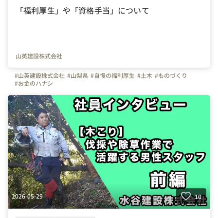
「福利厚生」や「資格手当」について
山英建設株式会社
#山英建設株式会社
#山梨県
#自慢の福利厚生
#土木
#ものづくり
#お金のハナシ
2026-05-29
10