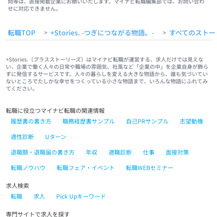
問等は、直接掲載企業にお願いいたします。マイナビ転職編集部では、お問い合わ
せに対応できません。
転職TOP
+Stories. -つぎにつながる物語。-
すべてのストー
>
>
+Stories.（プラスストーリーズ）はマイナビ転職が運営する、求人だけでは見えな
い、企業で働く人々の日常や職場の雰囲気、社風など「企業の中」を企業自身が飾ら
ずに発信するサービスです。人々の暮らしを変える大きな物語から、誰も気づいてい
ないところでたしかな幸せをつくっている小さな物語まで、いろんな物語にふれてみ
てください。
転職に役立つマイナビ転職の関連情報
履歴書の書き方
職務経歴書サンプル
自己PRサンプル
志望動機
適性診断
Uターン
退職願・退職届の書き方
年収
適職診断
仕事
面接対策
転職ノウハウ
転職フェア・イベント
転職WEBセミナー
求人検索
転職
求人
Pick Upキーワード
専門サイトで求人を探す