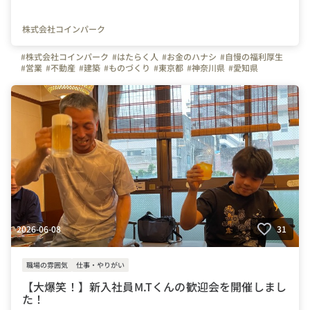
株式会社コインパーク
#株式会社コインパーク
#はたらく人
#お金のハナシ
#自慢の福利厚生
#営業
#不動産
#建築
#ものづくり
#東京都
#神奈川県
#愛知県
#大阪府
2026-06-08
31
職場の雰囲気
仕事・やりがい
【大爆笑！】新入社員M.Tくんの歓迎会を開催しまし
た！