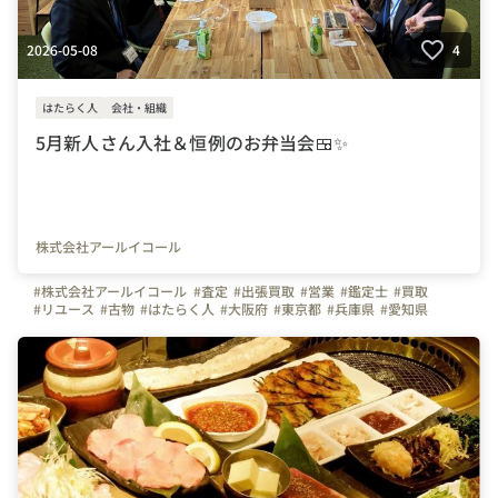
2026-05-08
4
はたらく人
会社・組織
5月新人さん入社＆恒例のお弁当会🍱✨
株式会社アールイコール
#株式会社アールイコール
#査定
#出張買取
#営業
#鑑定士
#買取
#リユース
#古物
#はたらく人
#大阪府
#東京都
#兵庫県
#愛知県
#神奈川県
#岡山県
#埼玉県
#千葉県
#弊社のすごいところ
#写真で伝える会社の雰囲気
#お弁当
#ランチ
#社内イベント
#自慢の福利厚生
#福岡県
#研修制度
#未経験歓迎
#お金のハナシ
#インセンティブ
#インセン
#インセンティブ制度
#お弁当会
#ごはん
#交流
#交流会
#会社の雰囲気