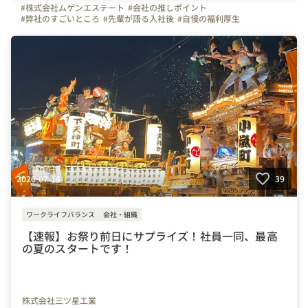
#株式会社ムゲンエステート
#会社の推しポイント
#弊社のすごいところ
#先輩が語る入社後
#自慢の福利厚生
#お金のハナシ
#東京
#神奈川
#千葉
#大阪
#京都
#名古屋
#北海道
#転職
#未経験
#経験者
#不動産
#上場
#くるみん
2026-07-14
39
ワークライフバランス
会社・組織
【速報】お祭り前日にサプライズ！社員一同、最高
の夏のスタートです！
株式会社三ツ星工業