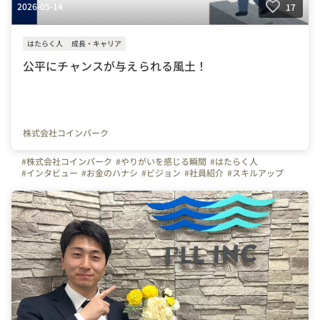
2026-05-14
17
はたらく人
成長・キャリア
公平にチャンスが与えられる風土！
株式会社コインパーク
#株式会社コインパーク
#やりがいを感じる瞬間
#はたらく人
#インタビュー
#お金のハナシ
#ビジョン
#社員紹介
#スキルアップ
#営業
#不動産
#ものづくり
#東京都
#神奈川県
#大阪府
#愛知県