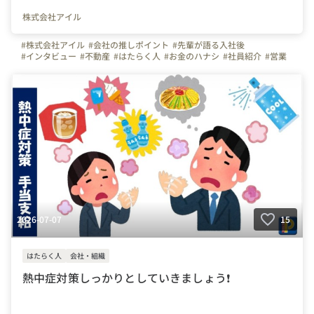
株式会社アイル
#株式会社アイル
#会社の推しポイント
#先輩が語る入社後
#インタビュー
#不動産
#はたらく人
#お金のハナシ
#社員紹介
#営業
#弊社のすごいところ
#スキルアップ
#東京都
2026-07-07
15
はたらく人
会社・組織
熱中症対策しっかりとしていきましょう❗️