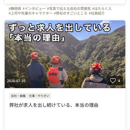
#静岡県
#インタビュー
#写真で伝える会社の雰囲気
#はたらく人
#上司や先輩のキャラクター
#弊社のすごいところ
#社員紹介
#施工管理
#建築
#ものづくり
#やりがいを感じる瞬間
#転職してよかったこと
#Iターン
#Uターン
#熱海市
#会社の推しポイント
#建設業
#管工事
#水道業界
#地域社会貢献
#安定キャリア
#技術者募集
#経験者募集
#転職歓迎
#楽しく仕事
#転勤なし
#未経験者可
#Jターン
#安定性
#お金のハナシ
#三ツ星工業
#株式会社三ツ星工業
#年末年始休暇
#賞与
#社内イベント
#休日
#設備
2026-07-10
4
会社・組織
仕事・やりがい
弊社が求人を出し続けている、本当の理由