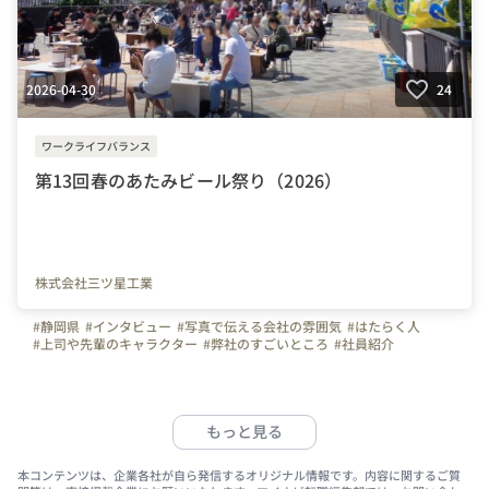
2026-04-30
24
ワークライフバランス
第13回春のあたみビール祭り（2026）
株式会社三ツ星工業
#静岡県
#インタビュー
#写真で伝える会社の雰囲気
#はたらく人
#上司や先輩のキャラクター
#弊社のすごいところ
#社員紹介
#施工管理
#建築
#ものづくり
#やりがいを感じる瞬間
#転職してよかったこと
#Iターン
#Uターン
#熱海市
#会社の推しポイント
#建設業
#管工事
#水道業界
#地域社会貢献
#安定キャリア
#技術者募集
#経験者募集
#転職歓迎
#楽しく仕事
もっと見る
#転勤なし
#未経験者可
#Jターン
#安定性
#お金のハナシ
#三ツ星工業
#株式会社三ツ星工業
#賞与
#社内イベント
#休日
#設備
#ゴールデンウイーク
本コンテンツは、企業各社が自ら発信するオリジナル情報です。内容に関するご質