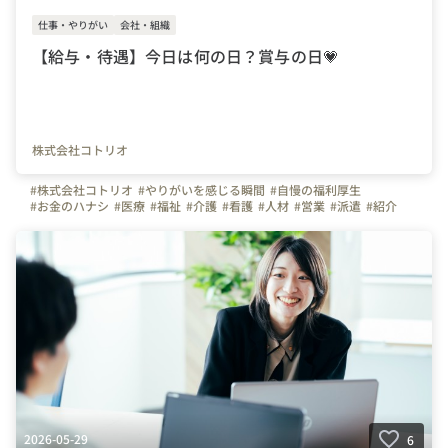
仕事・やりがい
会社・組織
【給与・待遇】今日は何の日？賞与の日💗
株式会社コトリオ
#株式会社コトリオ
#やりがいを感じる瞬間
#自慢の福利厚生
#お金のハナシ
#医療
#福祉
#介護
#看護
#人材
#営業
#派遣
#紹介
#宮城県
#仙台市
#栃木県
#宇都宮市
#群馬県
#高崎市
#東京都
#港区
#神奈川県
#横浜市
#埼玉県
#さいたま市
#千葉県
#千葉市
#長野県
#松本市
#静岡県
#浜松市
#愛知県
#名古屋市
#京都府
#京都市
#大阪府
#大阪市
#兵庫県
#神戸市
#奈良県
#奈良市
#岡山県
#岡山市
#広島県
#広島市
#福岡県
#福岡市
#熊本県
#熊本市
#鹿児島県
#鹿児島市
#20代の転職
#賞与
#ボーナス
#インセンティブ
#給与
2026-05-29
6