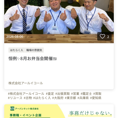
2026-08-06
2
はたらく人
職場の雰囲気
恒例✨8月お弁当会開催🍱
株式会社アールイコール
#株式会社アールイコール
#査定
#出張買取
#営業
#鑑定士
#買取
#リユース
#古物
#はたらく人
#大阪府
#東京都
#兵庫県
#愛知県
#福岡県
#岡山県
#神奈川県
#埼玉県
#千葉県
#弊社のすごいところ
#写真で伝える会社の雰囲気
#自慢の福利厚生
#ランチ
#ごはん
#インセンティブ
#研修制度
#出張買取スタッフ
#買取スタッフ
#未経験歓迎
#社用車貸与
#お金のハナシ