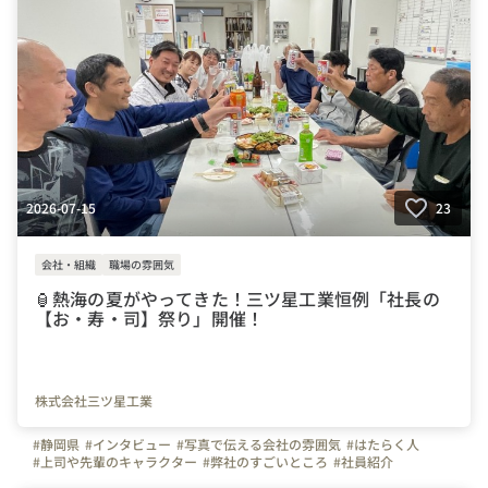
2026-07-15
23
会社・組織
職場の雰囲気
🏮熱海の夏がやってきた！三ツ星工業恒例「社長の
【お・寿・司】祭り」開催！
株式会社三ツ星工業
#静岡県
#インタビュー
#写真で伝える会社の雰囲気
#はたらく人
#上司や先輩のキャラクター
#弊社のすごいところ
#社員紹介
#施工管理
#建築
#ものづくり
#やりがいを感じる瞬間