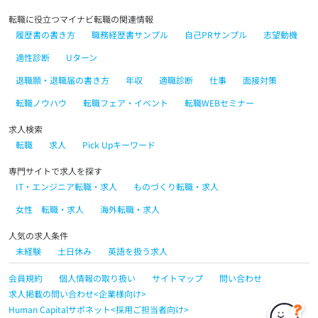
転職に役立つマイナビ転職の関連情報
履歴書の書き方
職務経歴書サンプル
自己PRサンプル
志望動機
適性診断
Uターン
退職願・退職届の書き方
年収
適職診断
仕事
面接対策
転職ノウハウ
転職フェア・イベント
転職WEBセミナー
求人検索
転職
求人
Pick Upキーワード
専門サイトで求人を探す
IT・エンジニア転職・求人
ものづくり転職・求人
女性 転職・求人
海外転職・求人
人気の求人条件
未経験
土日休み
英語を扱う求人
会員規約
個人情報の取り扱い
サイトマップ
問い合わせ
求人掲載の問い合わせ<企業様向け>
Human Capitalサポネット<採用ご担当者向け>