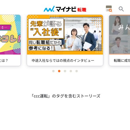
とは？
中途入社ならではの視点のインタビュー
転職に成
item
item
item
item
item
0
1
2
3
4
Item
2
of
5
「ccc運転」のタグを含むストーリーズ