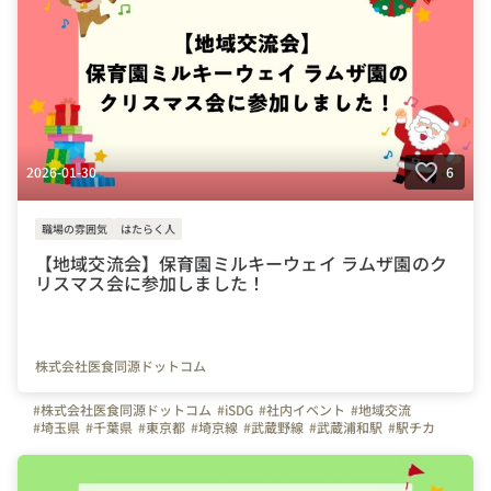
2026-01-30
6
職場の雰囲気
はたらく人
【地域交流会】保育園ミルキーウェイ ラムザ園のク
リスマス会に参加しました！
株式会社医食同源ドットコム
#株式会社医食同源ドットコム
#iSDG
#社内イベント
#地域交流
#埼玉県
#千葉県
#東京都
#埼京線
#武蔵野線
#武蔵浦和駅
#駅チカ
#広報
#写真で伝える会社の雰囲気
#はたらく人