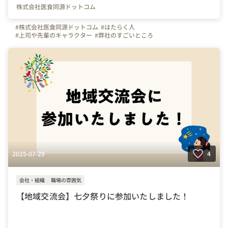
株式会社医食同源ドットコム
#株式会社医食同源ドットコム
#はたらく人
#上司や先輩のキャラクター
#弊社のすごいところ
#写真で伝える会社の雰囲気
#iSDG
#埼玉県
#千葉県
#東京都
#武蔵浦和駅
#ランチ
2025-07-29
4
会社・組織
職場の雰囲気
【地域交流会】七夕祭りに参加いたしました！