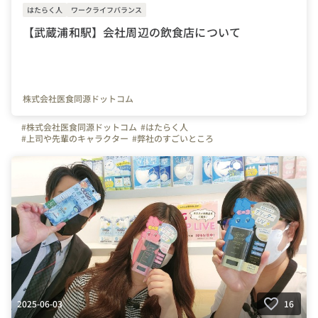
はたらく人
ワークライフバランス
【武蔵浦和駅】会社周辺の飲食店について
株式会社医食同源ドットコム
#株式会社医食同源ドットコム
#はたらく人
#上司や先輩のキャラクター
#弊社のすごいところ
#写真で伝える会社の雰囲気
#iSDG
#埼玉県
#千葉県
#東京都
#武蔵浦和駅
#ランチ
2025-06-03
16