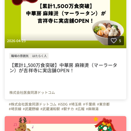
2026-04-23
5
職場の雰囲気
はたらく人
【累計1,500万食突破】中華房 麻辣燙（マーラータ
ン）が吉祥寺に実店舗OPEN！
株式会社医食同源ドットコム
#株式会社医食同源ドットコム
#iSDG
#埼玉県
#千葉県
#東京都
#埼京線
#武蔵野線
#武蔵浦和駅
#駅チカ
#広報
#麻辣湯
#iSDG 麻辣湯
#吉祥寺
#マーラータン
#マーラータン 吉祥寺
#カップ麺
#麻辣湯 吉祥寺