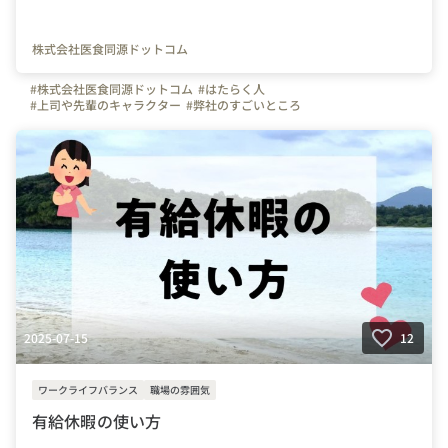
株式会社医食同源ドットコム
#株式会社医食同源ドットコム
#はたらく人
#上司や先輩のキャラクター
#弊社のすごいところ
#写真で伝える会社の雰囲気
#社員紹介
#iSDG
#広報部
#通販部
#埼玉県
#千葉県
#東京都
#武蔵浦和駅
2025-07-15
12
ワークライフバランス
職場の雰囲気
有給休暇の使い方