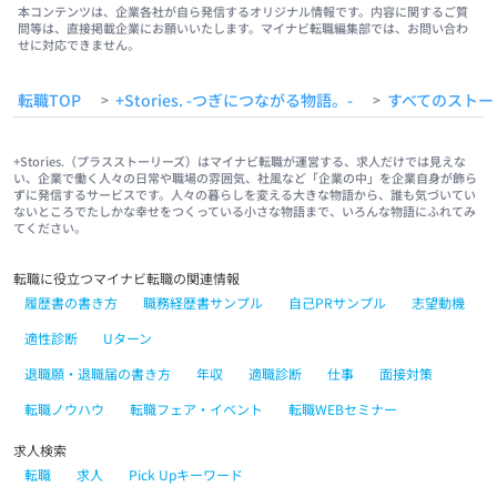
本コンテンツは、企業各社が自ら発信するオリジナル情報です。内容に関するご質
問等は、直接掲載企業にお願いいたします。マイナビ転職編集部では、お問い合わ
せに対応できません。
転職TOP
+Stories. -つぎにつながる物語。-
すべてのストー
>
>
+Stories.（プラスストーリーズ）はマイナビ転職が運営する、求人だけでは見えな
い、企業で働く人々の日常や職場の雰囲気、社風など「企業の中」を企業自身が飾ら
ずに発信するサービスです。人々の暮らしを変える大きな物語から、誰も気づいてい
ないところでたしかな幸せをつくっている小さな物語まで、いろんな物語にふれてみ
てください。
転職に役立つマイナビ転職の関連情報
履歴書の書き方
職務経歴書サンプル
自己PRサンプル
志望動機
適性診断
Uターン
退職願・退職届の書き方
年収
適職診断
仕事
面接対策
転職ノウハウ
転職フェア・イベント
転職WEBセミナー
求人検索
転職
求人
Pick Upキーワード