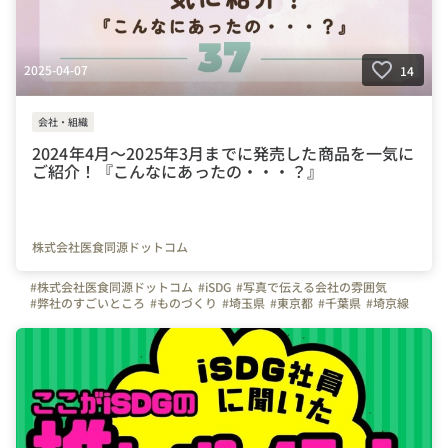
2025-04-07
14
会社・組織
2024年4月～2025年3月までに発売した商品を一気に
ご紹介！『こんなにあったの・・・？』
株式会社医食同源ドットコム
#株式会社医食同源ドットコム
#iSDG
#写真で伝える会社の雰囲気
#弊社のすごいところ
#ものづくり
#埼玉県
#東京都
#千葉県
#埼京線
#武蔵浦和駅
#武蔵野線
#さいたま市
#大宮駅
#商品紹介