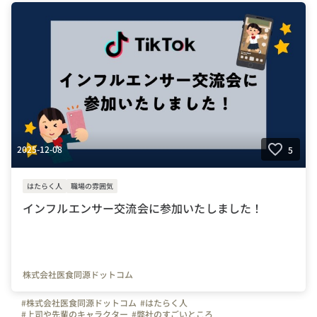
#埼玉県
#千葉県
#東京都
#武蔵浦和駅
#ワクチン接種
#ワクチン
#インフルエンザ
#予防接種
#制度
#福利厚生
#自慢の福利厚生
2025-12-08
5
はたらく人
職場の雰囲気
インフルエンサー交流会に参加いたしました！
株式会社医食同源ドットコム
#株式会社医食同源ドットコム
#はたらく人
#上司や先輩のキャラクター
#弊社のすごいところ