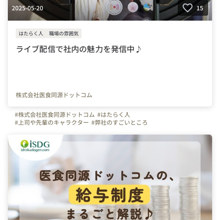
2025-05-20
15
はたらく人
職場の雰囲気
ライブ配信で社内の魅力を発信中♪
株式会社医食同源ドットコム
#株式会社医食同源ドットコム
#はたらく人
#上司や先輩のキャラクター
#弊社のすごいところ
#写真で伝える会社の雰囲気
#社員紹介
#iSDG
#広報部
#通販部
#埼玉県
#千葉県
#東京都
#武蔵浦和駅