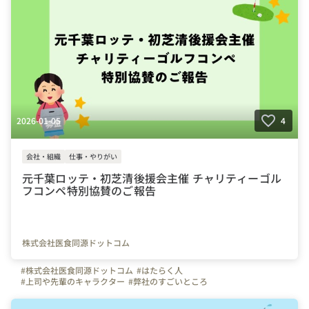
2026-01-05
4
会社・組織
仕事・やりがい
元千葉ロッテ・初芝清後援会主催 チャリティーゴル
フコンペ特別協賛のご報告
株式会社医食同源ドットコム
#株式会社医食同源ドットコム
#はたらく人
#上司や先輩のキャラクター
#弊社のすごいところ
#写真で伝える会社の雰囲気
#社員紹介
#iSDG
#広報部
#通販部
#埼玉県
#千葉県
#東京都
#武蔵浦和駅
#成長実感
#スキルアップ