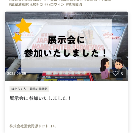
#武蔵浦和駅
#駅チカ
#ハロウィン
#地域交流
#写真で伝える会社の雰囲気
#弊社のすごいところ
#保育園
2025-09-09
5
はたらく人
職場の雰囲気
展示会に参加いたしました！
株式会社医食同源ドットコム