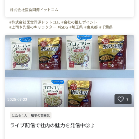
株式会社医食同源ドットコム
#株式会社医食同源ドットコム
#会社の推しポイント
#上司や先輩のキャラクター
#iSDG
#埼玉県
#東京都
#千葉県
#武蔵浦和駅
#埼京線
#武蔵野線
#駅チカ
#地域交流会
#七夕
2025-07-22
7
はたらく人
職場の雰囲気
ライブ配信で社内の魅力を発信中⑤♪