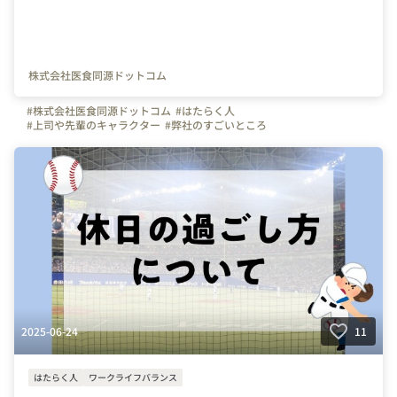
株式会社医食同源ドットコム
#株式会社医食同源ドットコム
#はたらく人
#上司や先輩のキャラクター
#弊社のすごいところ
#写真で伝える会社の雰囲気
#社員紹介
#iSDG
#広報部
#通販部
#埼玉県
#千葉県
#東京都
#武蔵浦和駅
2025-06-24
11
はたらく人
ワークライフバランス