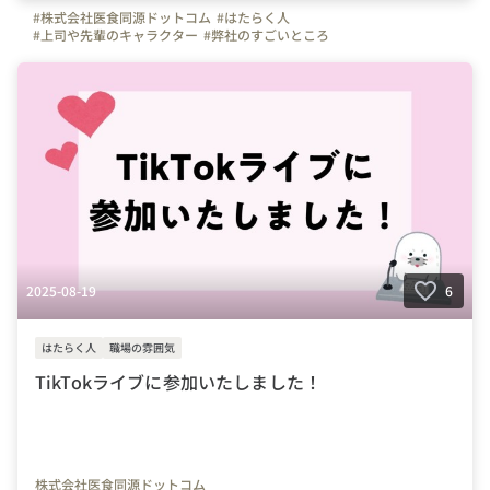
#株式会社医食同源ドットコム
#はたらく人
#上司や先輩のキャラクター
#弊社のすごいところ
#写真で伝える会社の雰囲気
#社員紹介
#iSDG
#広報部
#通販部
#埼玉県
#千葉県
#東京都
#武蔵浦和駅
#成長実感
2025-08-19
6
はたらく人
職場の雰囲気
TikTokライブに参加いたしました！
株式会社医食同源ドットコム