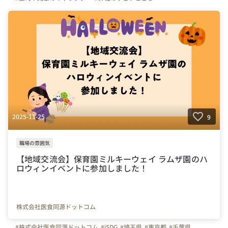
#写真で伝える会社の雰囲気
#社員紹介
#iSDG
#広報部
#通販部
#埼玉県
#千葉県
#東京都
#武蔵浦和駅
#成長実感
#スキルアップ
2025-11-25
9
職場の雰囲気
【地域交流会】保育園ミルキーウェイ ラムザ園のハ
ロウィンイベントに参加しました！
株式会社医食同源ドットコム
#株式会社医食同源ドットコム
#iSDG
#埼玉県
#東京都
#千葉県