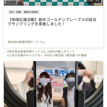
会社・組織
職場の雰囲気
【地域応援活動】栃木ゴールデンブレーブスの試合
でサンプリングを実施しました！
株式会社医食同源ドットコム
#株式会社医食同源ドットコム
#会社の推しポイント
#上司や先輩のキャラクター
#iSDG
#埼玉県
#東京都
#千葉県
#武蔵浦和駅
#埼京線
#武蔵野線
#駅チカ
#地域交流会
#野球
#球場
#栃木ゴールデンブレーブス
#栃木