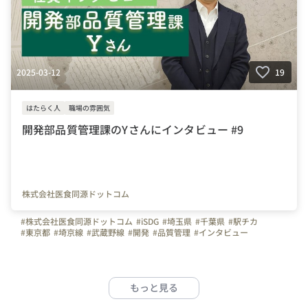
2025-03-12
19
はたらく人
職場の雰囲気
開発部品質管理課のYさんにインタビュー #9
株式会社医食同源ドットコム
#株式会社医食同源ドットコム
#iSDG
#埼玉県
#千葉県
#駅チカ
#東京都
#埼京線
#武蔵野線
#開発
#品質管理
#インタビュー
#社員紹介
もっと見る