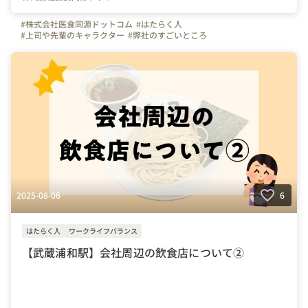
#株式会社医食同源ドットコム
#はたらく人
#上司や先輩のキャラクター
#弊社のすごいところ
#写真で伝える会社の雰囲気
#社員紹介
#iSDG
#広報部
#通販部
#埼玉県
#千葉県
#東京都
#武蔵浦和駅
#成長実感
2025-08-06
6
はたらく人
ワークライフバランス
【武蔵浦和駅】会社周辺の飲食店について②