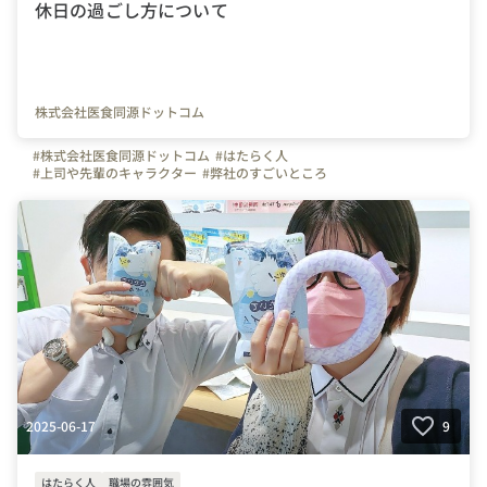
休日の過ごし方について
株式会社医食同源ドットコム
#株式会社医食同源ドットコム
#はたらく人
#上司や先輩のキャラクター
#弊社のすごいところ
#写真で伝える会社の雰囲気
#iSDG
#埼玉県
#千葉県
#東京都
#武蔵浦和駅
#休日
2025-06-17
9
はたらく人
職場の雰囲気