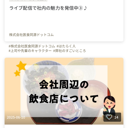
ライブ配信で社内の魅力を発信中③♪
株式会社医食同源ドットコム
#株式会社医食同源ドットコム
#はたらく人
#上司や先輩のキャラクター
#弊社のすごいところ
#写真で伝える会社の雰囲気
#社員紹介
#iSDG
#広報部
#通販部
#埼玉県
#千葉県
#東京都
#武蔵浦和駅
2025-06-10
14