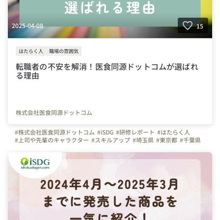
2025-04-08
15
はたらく人
職場の雰囲気
転職者の不安を解消！医食同源ドットコムが選ばれ
る理由
株式会社医食同源ドットコム
#株式会社医食同源ドットコム
#iSDG
#研修レポート
#はたらく人
#上司や先輩のキャラクター
#スキルアップ
#埼玉県
#東京都
#千葉県
#武蔵野線
#埼京線
#武蔵浦和駅
#大宮駅
#新宿駅
#池袋駅