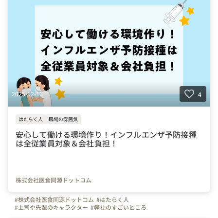
2025-12-16
4
はたらく人
職場の雰囲気
安心して働ける環境作り！インフルエンザ予防接種
は全従業員対象＆会社負担！
株式会社医食同源ドットコム
#株式会社医食同源ドットコム
#はたらく人
#上司や先輩のキャラクター
#弊社のすごいところ
#写真で伝える会社の雰囲気
#社員紹介
#iSDG
#広報部
#通販部