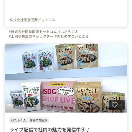
株式会社医食同源ドットコム
#株式会社医食同源ドットコム
#はたらく人
#上司や先輩のキャラクター
#弊社のすごいところ
#写真で伝える会社の雰囲気
#社員紹介
#iSDG
#広報部
#通販部
#埼玉県
#千葉県
#東京都
#武蔵浦和駅
2025-07-01
7
はたらく人
職場の雰囲気
ライブ配信で社内の魅力を発信中④♪