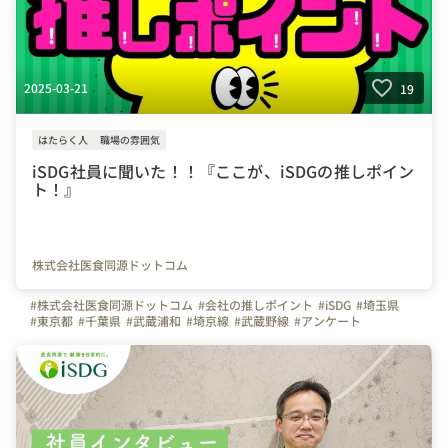
2025-03-21
19
はたらく人
職場の雰囲気
iSDG社員に聞いた！！『ここが、iSDGの推しポイン
ト！』
株式会社医食同源ドットコム
#株式会社医食同源ドットコム
#会社の推しポイント
#iSDG
#埼玉県
#東京都
#千葉県
#武蔵浦和
#埼京線
#武蔵野線
#アンケート