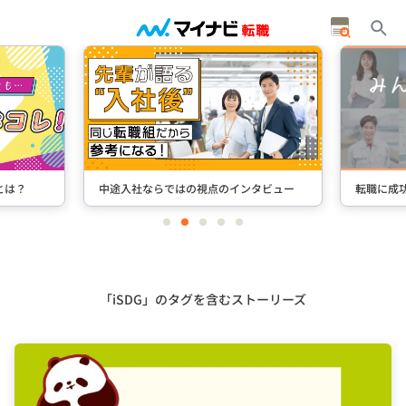
タビュー
転職に成功した先輩たちのインタビュー
＋Stori
item
item
item
item
item
0
1
2
3
4
Item
3
of
5
「iSDG」のタグを含むストーリーズ