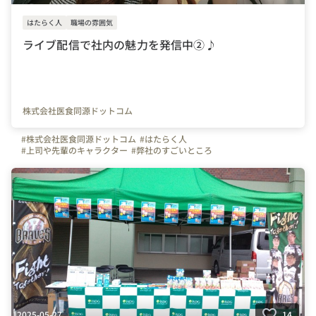
はたらく人
職場の雰囲気
ライブ配信で社内の魅力を発信中②♪
株式会社医食同源ドットコム
#株式会社医食同源ドットコム
#はたらく人
#上司や先輩のキャラクター
#弊社のすごいところ
#写真で伝える会社の雰囲気
#社員紹介
#iSDG
#広報部
#通販部
#埼玉県
#千葉県
#東京都
#武蔵浦和駅
2025-05-27
14