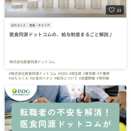
2025-04-15
23
はたらく人
成長・キャリア
医食同源ドットコムの、給与制度まるごと解説♪
株式会社医食同源ドットコム
#株式会社医食同源ドットコム
#iSDG
#埼玉県
#東京都
#千葉県
#はたらく人
#お金のハナシ
#給与について
#武蔵野線
#埼京線
#武蔵浦和駅
#入社エントリー