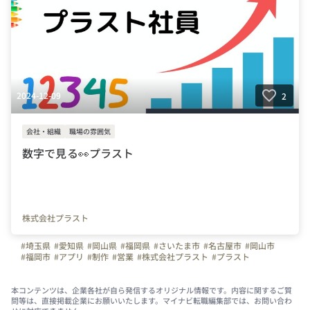
2024-12-09
2
会社・組織
職場の雰囲気
数字で見る👀プラスト
株式会社プラスト
#埼玉県
#愛知県
#岡山県
#福岡県
#さいたま市
#名古屋市
#岡山市
#福岡市
#アプリ
#制作
#営業
#株式会社プラスト
#プラスト
#プラストブログ
#未経験OK
#弊社のすごいところ
#従業員数
#拡大期
#男女比
#役職者
#女性役職者
#女性営業
#女性の活躍
#産休
#育休
#有休取得
#子育て
#ライフワークバランス
#働きやすさ
#新卒
本コンテンツは、企業各社が自ら発信するオリジナル情報です。内容に関するご質
問等は、直接掲載企業にお願いいたします。マイナビ転職編集部では、お問い合わ
#未経験ＯＫ