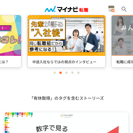
とは？
中途入社ならではの視点のインタビュー
転職に成
item
item
item
item
item
0
1
2
3
4
Item
2
of
5
「有休取得」のタグを含むストーリーズ