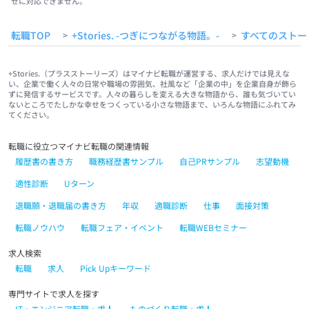
せに対応できません。
転職TOP
+Stories. -つぎにつながる物語。-
すべてのストー
>
>
+Stories.（プラスストーリーズ）はマイナビ転職が運営する、求人だけでは見えな
い、企業で働く人々の日常や職場の雰囲気、社風など「企業の中」を企業自身が飾ら
ずに発信するサービスです。人々の暮らしを変える大きな物語から、誰も気づいてい
ないところでたしかな幸せをつくっている小さな物語まで、いろんな物語にふれてみ
てください。
転職に役立つマイナビ転職の関連情報
履歴書の書き方
職務経歴書サンプル
自己PRサンプル
志望動機
適性診断
Uターン
退職願・退職届の書き方
年収
適職診断
仕事
面接対策
転職ノウハウ
転職フェア・イベント
転職WEBセミナー
求人検索
転職
求人
Pick Upキーワード
専門サイトで求人を探す
IT・エンジニア転職・求人
ものづくり転職・求人