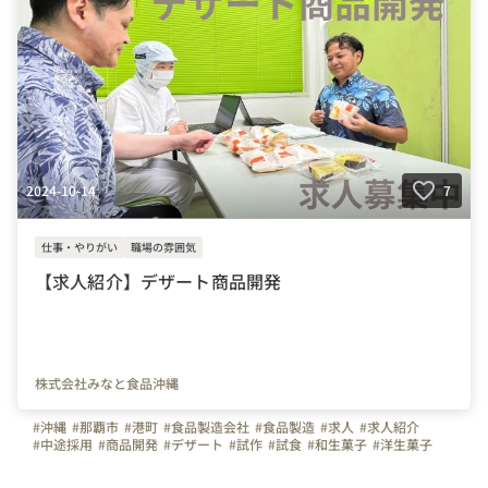
2024-10-14
7
仕事・やりがい
職場の雰囲気
【求人紹介】デザート商品開発
株式会社みなと食品沖縄
#沖縄
#那覇市
#港町
#食品製造会社
#食品製造
#求人
#求人紹介
#中途採用
#商品開発
#デザート
#試作
#試食
#和生菓子
#洋生菓子
#経験者
#パティシエ
#製菓
#知識