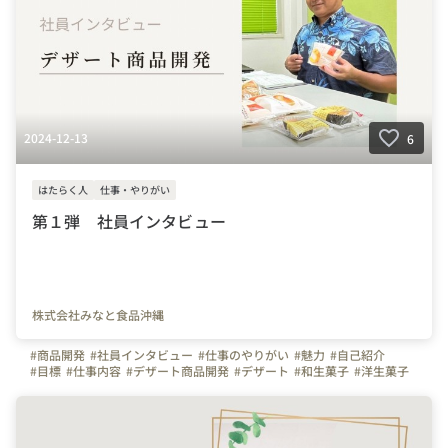
2024-12-13
6
はたらく人
仕事・やりがい
第１弾 社員インタビュー
株式会社みなと食品沖縄
#商品開発
#社員インタビュー
#仕事のやりがい
#魅力
#自己紹介
#目標
#仕事内容
#デザート商品開発
#デザート
#和生菓子
#洋生菓子
#知識
#経験
#求人募集中
#みなと食品沖縄
#沖縄
#那覇
#港町
#食品製造
#製造業
#貢献
#県民
#愛される商品
#面白さ
#やりがい