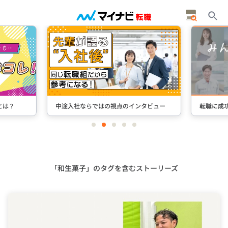
とは？
中途入社ならではの視点のインタビュー
転職に成
item
item
item
item
item
0
1
2
3
4
Item
2
of
5
「和生菓子」のタグを含むストーリーズ