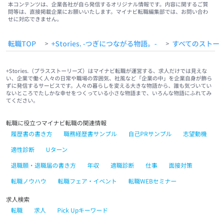
本コンテンツは、企業各社が自ら発信するオリジナル情報です。内容に関するご質
問等は、直接掲載企業にお願いいたします。マイナビ転職編集部では、お問い合わ
せに対応できません。
転職TOP
+Stories. -つぎにつながる物語。-
すべてのストー
>
>
+Stories.（プラスストーリーズ）はマイナビ転職が運営する、求人だけでは見えな
い、企業で働く人々の日常や職場の雰囲気、社風など「企業の中」を企業自身が飾ら
ずに発信するサービスです。人々の暮らしを変える大きな物語から、誰も気づいてい
ないところでたしかな幸せをつくっている小さな物語まで、いろんな物語にふれてみ
てください。
転職に役立つマイナビ転職の関連情報
履歴書の書き方
職務経歴書サンプル
自己PRサンプル
志望動機
適性診断
Uターン
退職願・退職届の書き方
年収
適職診断
仕事
面接対策
転職ノウハウ
転職フェア・イベント
転職WEBセミナー
求人検索
転職
求人
Pick Upキーワード