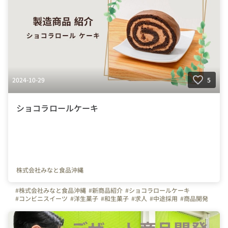
2024-10-29
5
ショコラロールケーキ
株式会社みなと食品沖縄
#株式会社みなと食品沖縄
#新商品紹介
#ショコラロールケーキ
#コンビニスイーツ
#洋生菓子
#和生菓子
#求人
#中途採用
#商品開発
#デザート
#製菓
#知識
#沖縄
#那覇市
#港町