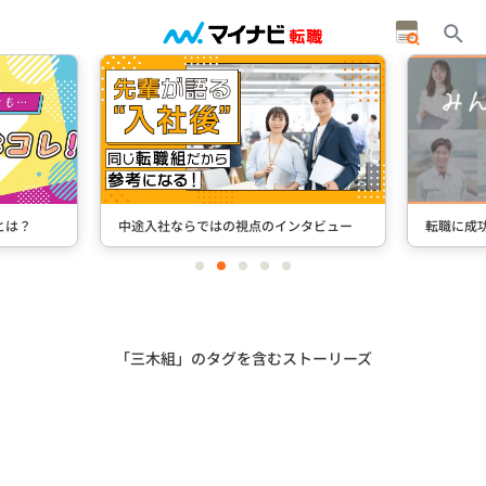
とは？
中途入社ならではの視点のインタビュー
転職に成
item
item
item
item
item
0
1
2
3
4
Item
2
of
5
「三木組」のタグを含むストーリーズ