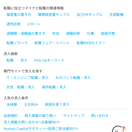
転職に役立つマイナビ転職の関連情報
履歴書の書き方
職務経歴書サンプル
自己PRサンプル
志望動機
適性診断
Uターン
退職願・退職届の書き方
年収
適職診断
仕事
面接対策
転職ノウハウ
転職フェア・イベント
転職WEBセミナー
求人検索
転職
求人
Pick Upキーワード
専門サイトで求人を探す
IT・エンジニア転職・求人
ものづくり転職・求人
女性 転職・求人
海外転職・求人
人気の求人条件
未経験
土日休み
英語を扱う求人
会員規約
個人情報の取り扱い
サイトマップ
問い合わせ
求人掲載の問い合わせ<企業様向け>
Human Capitalサポネット<採用ご担当者向け>