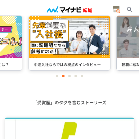
とは？
中途入社ならではの視点のインタビュー
転職に成
item
item
item
item
item
0
1
2
3
4
Item
2
of
5
「受賞歴」のタグを含むストーリーズ