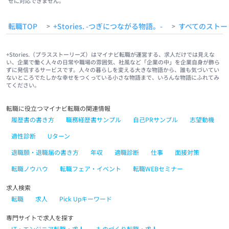
せに対応できません。
転職TOP
+Stories. -つぎにつながる物語。-
すべてのストー
>
>
+Stories.（プラスストーリーズ）はマイナビ転職が運営する、求人だけでは見えな
い、企業で働く人々の日常や職場の雰囲気、社風など「企業の中」を企業自身が飾ら
ずに発信するサービスです。人々の暮らしを変える大きな物語から、誰も気づいてい
ないところでたしかな幸せをつくっている小さな物語まで、いろんな物語にふれてみ
てください。
転職に役立つマイナビ転職の関連情報
履歴書の書き方
職務経歴書サンプル
自己PRサンプル
志望動機
適性診断
Uターン
退職願・退職届の書き方
年収
適職診断
仕事
面接対策
転職ノウハウ
転職フェア・イベント
転職WEBセミナー
求人検索
転職
求人
Pick Upキーワード
専門サイトで求人を探す
IT・エンジニア転職・求人
ものづくり転職・求人