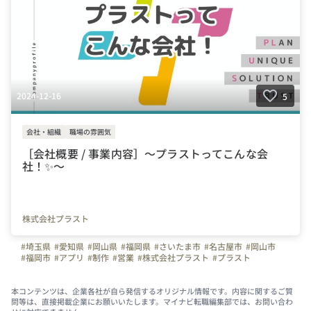
2024-12-16
5
会社・組織
職場の雰囲気
［会社概要 / 事業内容］～プラストってこんな会
社！✨～
株式会社プラスト
#埼玉県
#愛知県
#岡山県
#福岡県
#さいたま市
#名古屋市
#岡山市
#福岡市
#アプリ
#制作
#営業
#株式会社プラスト
#プラスト
#プラストブログ
#未経験OK
#弊社のすごいところ
#会社概要
#企業説明
#事業内容
#社員旅行
#受賞歴
#ホワイト企業
#地域貢献活動
#支援
#会社の活動
#営業会社
本コンテンツは、企業各社が自ら発信するオリジナル情報です。内容に関するご質
問等は、直接掲載企業にお願いいたします。マイナビ転職編集部では、お問い合わ
#写真で伝える会社の雰囲気
#会社の推しポイント