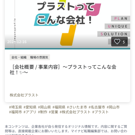
2024-12-16
5
会社・組織
職場の雰囲気
［会社概要 / 事業内容］～プラストってこんな会
社！✨～
株式会社プラスト
#埼玉県
#愛知県
#岡山県
#福岡県
#さいたま市
#名古屋市
#岡山市
#福岡市
#アプリ
#制作
#営業
#株式会社プラスト
#プラスト
#プラストブログ
#未経験OK
#弊社のすごいところ
#会社概要
#企業説明
#事業内容
#社員旅行
#受賞歴
#ホワイト企業
#地域貢献活動
#支援
#会社の活動
#営業会社
本コンテンツは、企業各社が自ら発信するオリジナル情報です。内容に関するご質
問等は、直接掲載企業にお願いいたします。マイナビ転職編集部では、お問い合わ
#写真で伝える会社の雰囲気
#会社の推しポイント