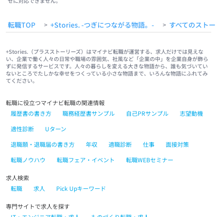
せに対応できません。
転職TOP
+Stories. -つぎにつながる物語。-
すべてのストー
>
>
+Stories.（プラスストーリーズ）はマイナビ転職が運営する、求人だけでは見えな
い、企業で働く人々の日常や職場の雰囲気、社風など「企業の中」を企業自身が飾ら
ずに発信するサービスです。人々の暮らしを変える大きな物語から、誰も気づいてい
ないところでたしかな幸せをつくっている小さな物語まで、いろんな物語にふれてみ
てください。
転職に役立つマイナビ転職の関連情報
履歴書の書き方
職務経歴書サンプル
自己PRサンプル
志望動機
適性診断
Uターン
退職願・退職届の書き方
年収
適職診断
仕事
面接対策
転職ノウハウ
転職フェア・イベント
転職WEBセミナー
求人検索
転職
求人
Pick Upキーワード
専門サイトで求人を探す
IT・エンジニア転職・求人
ものづくり転職・求人