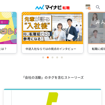
は？
中途入社ならではの視点のインタビュー
転職に成功
item
item
item
item
item
0
1
2
3
4
Item
3
of
5
「会社の活動」のタグを含むストーリーズ