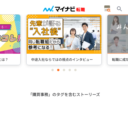
とは？
中途入社ならではの視点のインタビュー
転職に成
item
item
item
item
item
0
1
2
3
4
Item
2
of
5
「購買事務」のタグを含むストーリーズ