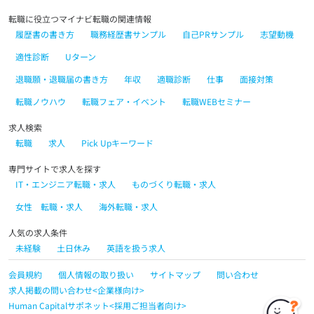
転職に役立つマイナビ転職の関連情報
履歴書の書き方
職務経歴書サンプル
自己PRサンプル
志望動機
適性診断
Uターン
退職願・退職届の書き方
年収
適職診断
仕事
面接対策
転職ノウハウ
転職フェア・イベント
転職WEBセミナー
求人検索
転職
求人
Pick Upキーワード
専門サイトで求人を探す
IT・エンジニア転職・求人
ものづくり転職・求人
女性 転職・求人
海外転職・求人
人気の求人条件
未経験
土日休み
英語を扱う求人
会員規約
個人情報の取り扱い
サイトマップ
問い合わせ
求人掲載の問い合わせ<企業様向け>
Human Capitalサポネット<採用ご担当者向け>