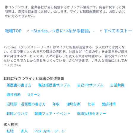
本コンテンツは、企業各社が自ら発信するオリジナル情報です。内容に関するご質
問等は、直接掲載企業にお願いいたします。マイナビ転職編集部では、お問い合わ
せに対応できません。
転職TOP
+Stories. -つぎにつながる物語。-
すべてのストー
>
>
+Stories.（プラスストーリーズ）はマイナビ転職が運営する、求人だけでは見えな
い、企業で働く人々の日常や職場の雰囲気、社風など「企業の中」を企業自身が飾ら
ずに発信するサービスです。人々の暮らしを変える大きな物語から、誰も気づいてい
ないところでたしかな幸せをつくっている小さな物語まで、いろんな物語にふれてみ
てください。
転職に役立つマイナビ転職の関連情報
履歴書の書き方
職務経歴書サンプル
自己PRサンプル
志望動機
適性診断
Uターン
退職願・退職届の書き方
年収
適職診断
仕事
面接対策
転職ノウハウ
転職フェア・イベント
転職WEBセミナー
求人検索
転職
求人
Pick Upキーワード