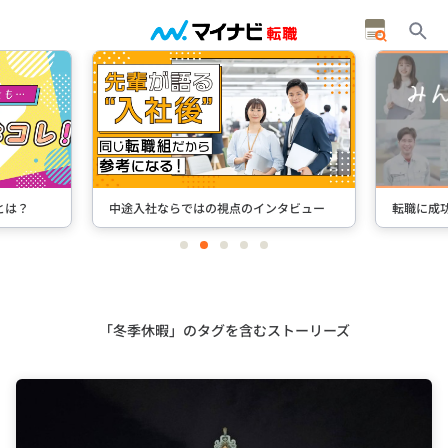
途入社ならではの視点のインタビュー
転職に成功した先輩たちのインタ
item
item
item
item
item
0
1
2
3
4
Item
3
of
5
「冬季休暇」のタグを含むストーリーズ