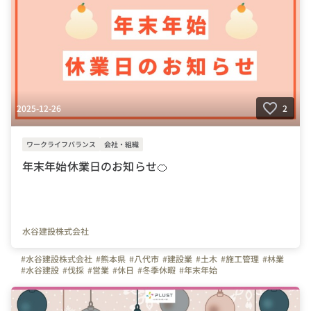
2025-12-26
2
ワークライフバランス
会社・組織
年末年始休業日のお知らせ🍊
水谷建設株式会社
#水谷建設株式会社
#熊本県
#八代市
#建設業
#土木
#施工管理
#林業
#水谷建設
#伐採
#営業
#休日
#冬季休暇
#年末年始