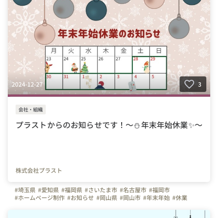
2024-12-27
3
会社・組織
プラストからのお知らせです！～⛄年末年始休業✨～
株式会社プラスト
#埼玉県
#愛知県
#福岡県
#さいたま市
#名古屋市
#福岡市
#ホームページ制作
#お知らせ
#岡山県
#岡山市
#年末年始
#休業
#年末年始休業のお知らせ
#株式会社プラスト
#アプリ制作
#OA機器
#プラストブログ
#プラスト
#お正月
#冬休み
#冬季休暇
#長期連休