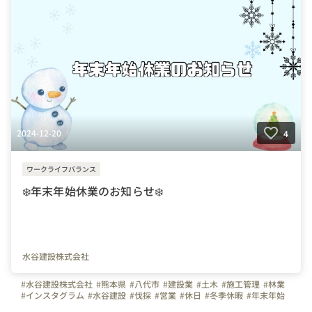
#インフォメーション
#連休
2024-12-20
4
ワークライフバランス
❄️年末年始休業のお知らせ❄️
水谷建設株式会社
#水谷建設株式会社
#熊本県
#八代市
#建設業
#土木
#施工管理
#林業
#インスタグラム
#水谷建設
#伐採
#営業
#休日
#冬季休暇
#年末年始