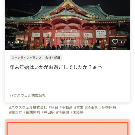
2026-01-08
10
ワークライフバランス
会社・組織
年末年始はいかがお過ごしでしたか？🎍🍊
ハウスウェル株式会社
#ハウスウェル株式会社
#休日
#不動産
#営業
#埼玉県
#冬季休暇
#働き方
#長期休暇
#戸田駅
#埼京線
#未経験