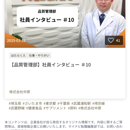
2025-01-16
41
はたらく人
仕事・やりがい
【品質管理部】社員インタビュー ＃10
株式会社中原
#埼玉県
#さいたま市
#東京都
#千葉県
#武蔵浦和駅
#埼京線
#武蔵野線
#健康食品
#サプリメント
#原料
#株式会社中原
#社員インタビュー
#品質管理部
#はたらく人
#上司や先輩のキャラクター
本コンテンツは、企業各社が自ら発信するオリジナル情報です。内容に関するご質
問等は、直接掲載企業にお願いいたします。マイナビ転職編集部では、お問い合わ