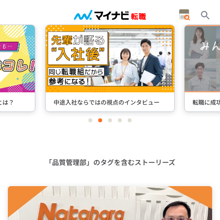
とは？
中途入社ならではの視点のインタビュー
転職に成
item
item
item
item
item
0
1
2
3
4
Item
2
of
5
「品質管理部」のタグを含むストーリーズ