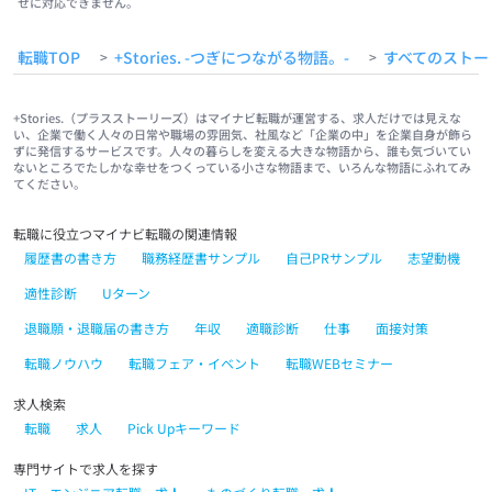
せに対応できません。
転職TOP
+Stories. -つぎにつながる物語。-
すべてのストー
>
>
+Stories.（プラスストーリーズ）はマイナビ転職が運営する、求人だけでは見えな
い、企業で働く人々の日常や職場の雰囲気、社風など「企業の中」を企業自身が飾ら
ずに発信するサービスです。人々の暮らしを変える大きな物語から、誰も気づいてい
ないところでたしかな幸せをつくっている小さな物語まで、いろんな物語にふれてみ
てください。
転職に役立つマイナビ転職の関連情報
履歴書の書き方
職務経歴書サンプル
自己PRサンプル
志望動機
適性診断
Uターン
退職願・退職届の書き方
年収
適職診断
仕事
面接対策
転職ノウハウ
転職フェア・イベント
転職WEBセミナー
求人検索
転職
求人
Pick Upキーワード
専門サイトで求人を探す