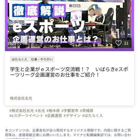
2025-01-06
21
はたらく人
仕事・やりがい
学生と企業がｅスポーツ交流戦！？ いばらきeスポ
ーツリーグ企画運営のお仕事をご紹介！
株式会社五光
#株式会社五光
#五光
#栃木県
#宇都宮市
#茨城県
#eスポーツイベント
#企画運営
#デザイン
#はたらく人
本コンテンツは、企業各社が自ら発信するオリジナル情報です。内容に関するご質
問等は、直接掲載企業にお願いいたします。マイナビ転職編集部では、お問い合わ