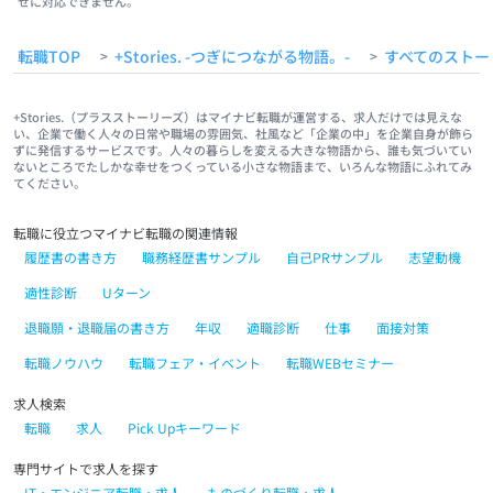
せに対応できません。
転職TOP
+Stories. -つぎにつながる物語。-
すべてのストー
>
>
+Stories.（プラスストーリーズ）はマイナビ転職が運営する、求人だけでは見えな
い、企業で働く人々の日常や職場の雰囲気、社風など「企業の中」を企業自身が飾ら
ずに発信するサービスです。人々の暮らしを変える大きな物語から、誰も気づいてい
ないところでたしかな幸せをつくっている小さな物語まで、いろんな物語にふれてみ
てください。
転職に役立つマイナビ転職の関連情報
履歴書の書き方
職務経歴書サンプル
自己PRサンプル
志望動機
適性診断
Uターン
退職願・退職届の書き方
年収
適職診断
仕事
面接対策
転職ノウハウ
転職フェア・イベント
転職WEBセミナー
求人検索
転職
求人
Pick Upキーワード
専門サイトで求人を探す
IT・エンジニア転職・求人
ものづくり転職・求人