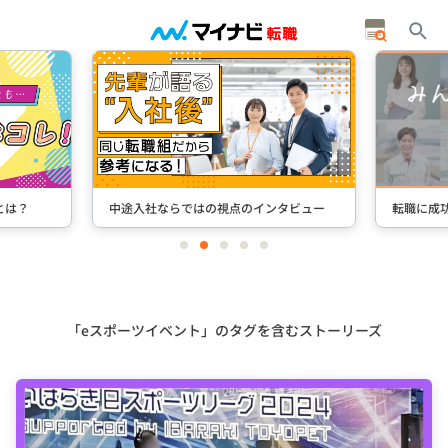
とは？
中途入社ならではの視点のインタビュー
転職に成
item
item
item
item
item
0
1
2
3
4
Item
2
of
5
「eスポーツイベント」のタグを含むストーリーズ