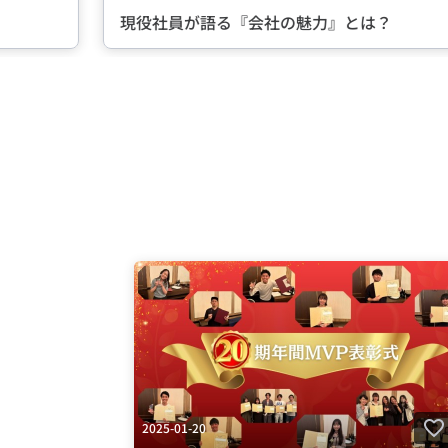
る『会社の魅力』とは？
Item
2
of
5
2025-01-20