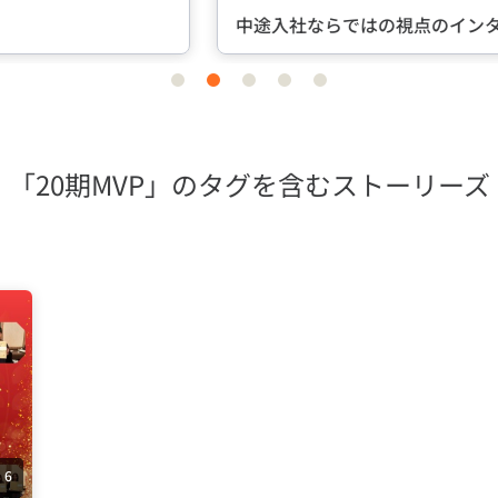
中途入社ならではの視点のインタビュー
item
item
item
item
item
0
1
2
3
4
「20期MVP」のタグを含むストーリーズ
6