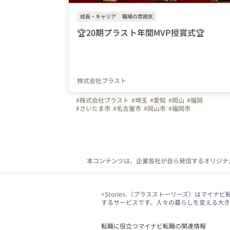
成長・キャリア
職場の雰囲気
🏆20期プラスト年間MVP授賞式🏆
株式会社プラスト
#株式会社プラスト
#埼玉
#愛知
#岡山
#福岡
#さいたま市
#名古屋市
#岡山市
#福岡市
#ホームページ制作
#アプリ制作
#OA機器
#プラスト
#プラストブログ
#決起会
#年間MVP
#20期MVP
#社員旅行
#北海道
#受賞式
#はたらく人
本コンテンツは、企業各社が自ら発信するオリジナ
+Stories.（プラスストーリーズ）はマ
するサービスです。人々の暮らしを変える大
転職に役立つマイナビ転職の関連情報