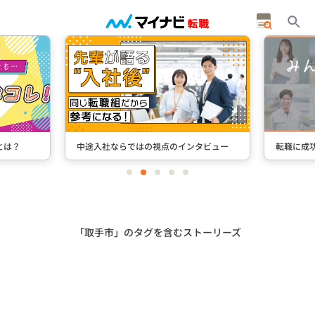
とは？
中途入社ならではの視点のインタビュー
転職に成
item
item
item
item
item
0
1
2
3
4
Item
2
of
5
「取手市」のタグを含むストーリーズ