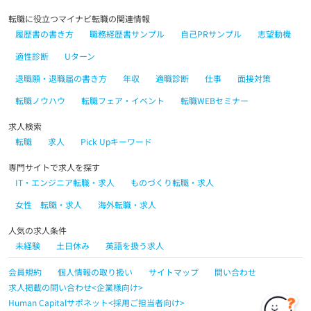
転職に役立つマイナビ転職の関連情報
履歴書の書き方
職務経歴書サンプル
自己PRサンプル
志望動機
適性診断
Uターン
退職願・退職届の書き方
年収
適職診断
仕事
面接対策
転職ノウハウ
転職フェア・イベント
転職WEBセミナー
求人検索
転職
求人
Pick Upキーワード
専門サイトで求人を探す
IT・エンジニア転職・求人
ものづくり転職・求人
女性 転職・求人
海外転職・求人
人気の求人条件
未経験
土日休み
英語を扱う求人
会員規約
個人情報の取り扱い
サイトマップ
問い合わせ
求人掲載の問い合わせ<企業様向け>
Human Capitalサポネット<採用ご担当者向け>