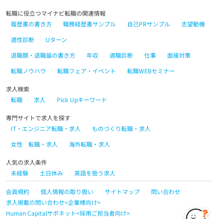
転職に役立つマイナビ転職の関連情報
履歴書の書き方
職務経歴書サンプル
自己PRサンプル
志望動機
適性診断
Uターン
退職願・退職届の書き方
年収
適職診断
仕事
面接対策
転職ノウハウ
転職フェア・イベント
転職WEBセミナー
求人検索
転職
求人
Pick Upキーワード
専門サイトで求人を探す
IT・エンジニア転職・求人
ものづくり転職・求人
女性 転職・求人
海外転職・求人
人気の求人条件
未経験
土日休み
英語を扱う求人
会員規約
個人情報の取り扱い
サイトマップ
問い合わせ
求人掲載の問い合わせ<企業様向け>
Human Capitalサポネット<採用ご担当者向け>