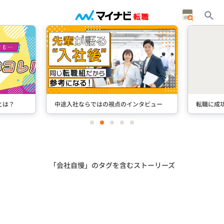
とは？
中途入社ならではの視点のインタビュー
転職に成
item
item
item
item
item
0
1
2
3
4
Item
2
of
5
「会社自慢」のタグを含むストーリーズ